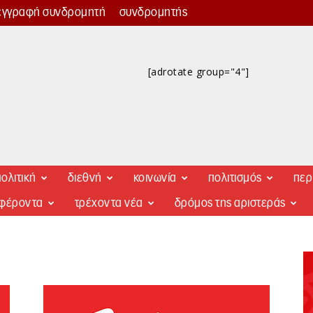
εγγραφή συνδρομητή
συνδρομητής
[adrotate group="4"]
ολιτική
διεθνή
κοινωνία
πολιτισμός
περ
αφέροντα
τρέχοντα νέα
δρόμος της αριστεράς