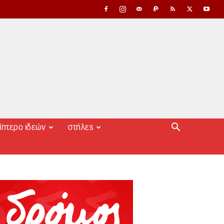
ίπτερο ιδεών
στήλες