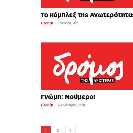
Το κόμπλεξ της Ανωτερότητα
-
Σύνταξη
6 Ιουνίου, 2011
Γνώμη: Νούμερο!
-
Σύνταξη
17 Ιανουαρίου, 2011
1
2