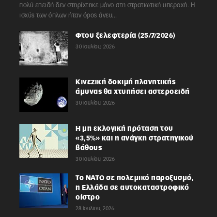
πολύ επειδή δεν στηρίχτηκε μόνο στη στρατιωτική υπεροχή. Η
ισχύς των όπλων ήταν όρος άνευ...
Φτου ξελεφτερία (25/7/2026)
30 Ιουλίου, 2026
Κινεζική δοκιμή πλανητικής
άμυνας θα χτυπήσει αστεροειδή
30 Ιουλίου, 2026
Η μη εκλογική πρόταση του
«3,5%» και η ανάγκη στρατηγικού
βάθους
30 Ιουλίου, 2026
Το ΝΑΤΟ σε πολεμικό παροξυσμό,
η Ελλάδα σε αυτοκαταστροφικό
οίστρο
28 Ιουλίου, 2026