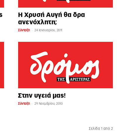
ς
Η Χρυσή Αυγή θα δρα
ανενόχλητη;
-
Σύνταξη
24 Ιανουαρίου, 2011
Στην υγειά μας!
-
Σύνταξη
29 Νοεμβρίου, 2010
Σελίδα 1 από 2