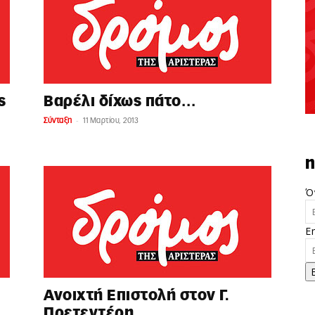
ς
Βαρέλι δίχως πάτο…
-
Σύνταξη
11 Μαρτίου, 2013
n
Ό
E
Ανοιχτή Επιστολή στον Γ.
Πρετεντέρη