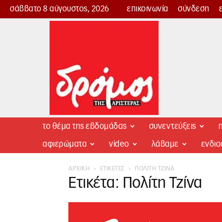
σάββατο 8 αύγουστος, 2026
επικοινωνία
σύνδεση
Δρόμος
της
Αριστεράς
το θέμα της εβδομάδας
συνεντεύξεις
π
αφιερώματα
video
λάβαμε
ενδι
ΑΡΧΙΚΉ
ΕΤΙΚΈΤΕΣ
ΠΟΛΊΤΗ ΤΖΊΝΑ
Ετικέτα: Πολίτη Τζίνα