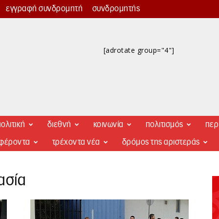
εγγραφή συνδρομητή
συνδρομητής
[adrotate group="4"]
ολιτική
διεθνή
κοινωνία
πολιτισμός
περ
αφέροντα
τρέχοντα νέα
δρόμος της αριστεράς
ασία