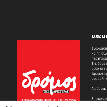
σχετι
Εναλλακτι
και τη συ
περίπτερα
Τι είδους
αυτό το ε
Δρόμος πρ
συμβολή δ
διαβάστε 
Επικοινων