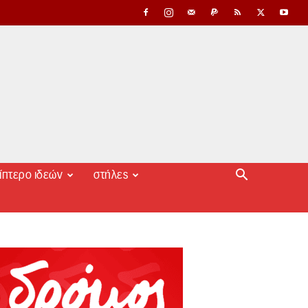
ίπτερο ιδεών
στήλες