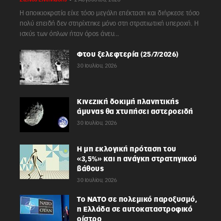
Η αποικιοκρατία είχε τόσο μεγάλη επέκταση και διήρκεσε τόσο
πολύ επειδή δεν στηρίχτηκε μόνο στη στρατιωτική υπεροχή. Η
ισχύς των όπλων ήταν όρος άνευ...
Φτου ξελεφτερία (25/7/2026)
30 Ιουλίου, 2026
Κινεζική δοκιμή πλανητικής
άμυνας θα χτυπήσει αστεροειδή
30 Ιουλίου, 2026
Η μη εκλογική πρόταση του
«3,5%» και η ανάγκη στρατηγικού
βάθους
30 Ιουλίου, 2026
Το ΝΑΤΟ σε πολεμικό παροξυσμό,
η Ελλάδα σε αυτοκαταστροφικό
οίστρο