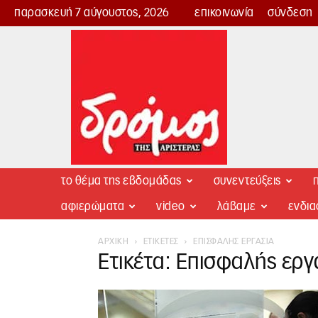
παρασκευή 7 αύγουστος, 2026
επικοινωνία
σύνδεση
Δρόμος
της
Αριστεράς
το θέμα της εβδομάδας
συνεντεύξεις
π
αφιερώματα
video
λάβαμε
ενδι
ΑΡΧΙΚΉ
ΕΤΙΚΈΤΕΣ
ΕΠΙΣΦΑΛΉΣ ΕΡΓΑΣΊΑ
Ετικέτα: Επισφαλής εργ