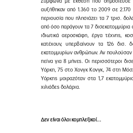
Σύμφωνα με έκθεση που δημοσίευσε τ
αυξήθηκαν από 1.360 το 2009 σε 2.170 φ
περιουσία που πλησιάζει τα 7 τρισ. δολ
από όσο παράγουν τα 7 δισεκατομμύρια 
ιδιωτικά αεροσκάφη, έργα τέχνης, κοσ
κατέχουν, υπερβαίνουν τα 126 δισ.
εκατομμυρίων ανθρώπων. Αν πουλούσαν μ
πείνα για 8 μήνες. Οι περισσότεροι δισ
Υόρκη, 75 στο Χονγκ Κονγκ, 74 στη Μόσ
Υόρκης μοιραζόταν στα 1,7 εκατομμύρ
χιλιάδες δολάρια.
Δεν είναι όλοι κομπλεξικοί…