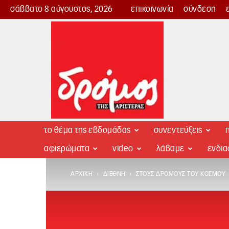
σάββατο 8 αύγουστος, 2026
επικοινωνία
σύνδεση
Δρόμος
της
Αριστεράς
το θέμα της εβδομάδας
συνεντεύξεις
π
αφιερώματα
video
λάβαμε
ενδι
ΑΡΧΙΚΉ
ΔΙΕΘΝΉ
ΣΤΟΥΣ ΔΡΌΜΟΥΣ ΤΟΥ ΚΌΣΜΟΥ