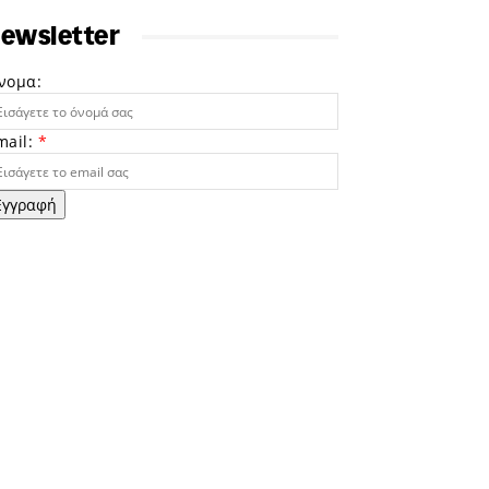
ewsletter
νομα:
mail:
*
Εγγραφή