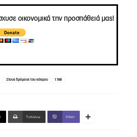
σχυσε οικονομικά την προσπάθειά μας!
Στους δρόμους του κόσμου
τ 188
l
Τυπώνω
Viber