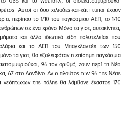
ο UBS και το Wealth-X, οι δισεκατομμυριούχοι
έτος. Αυτοί οι δυο χιλιάδες-και-κάτι τύποι έχουν
άρια, περίπου το 1/10 του παγκόσμιου ΑΕΠ, το 1/10
ανθρώπων σε ένα χρόνο. Μόνο τα γιοτ, αυτοκίνητα,
μήματα και άλλα ιδιωτικά είδη πολυτελείας που
 δολάρια και το ΑΕΠ του Μπαγκλαντές των 150
όνο τα γιοτ, θα εξαλειφόταν η επίσημη παγκόσμια
εκατομμυριούχοι, 96 τον αριθμό, ζουν περί τη Νέα
χα, 67 στο Λονδίνο. Αν ο πλούτος των 96 της Νέας
ια νεόπτωχων της πόλης θα λάμβανε έκαστος 170