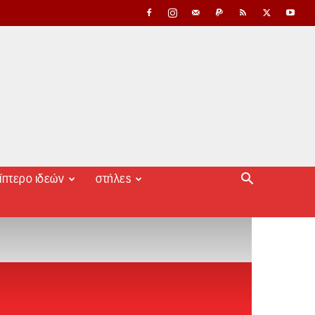
ίπτερο ιδεών
στήλες