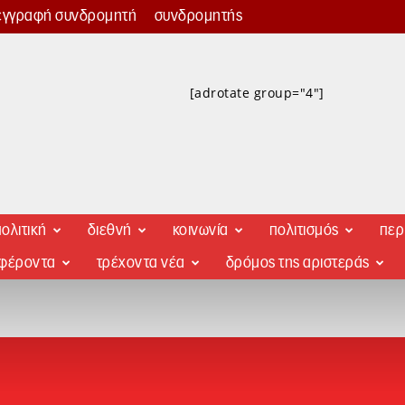
εγγραφή συνδρομητή
συνδρομητής
[adrotate group="4"]
ολιτική
διεθνή
κοινωνία
πολιτισμός
περ
αφέροντα
τρέχοντα νέα
δρόμος της αριστεράς