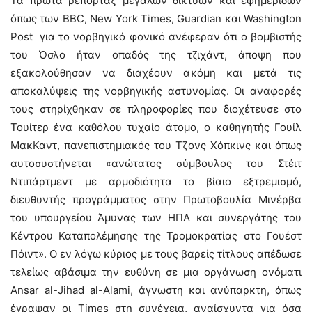
Τα πρώτα ρεπορτάζ μεγάλων δικτύων και εφημερίδων
όπως των BBC, New York Times, Guardian και Washington
Post για το νορβηγικό φονικό ανέφεραν ότι ο βομβιστής
του Όσλο ήταν οπαδός της τζιχάντ, άποψη που
εξακολούθησαν να διαχέουν ακόμη και μετά τις
αποκαλύψεις της νορβηγικής αστυνομίας. Οι αναφορές
τους στηρίχθηκαν σε πληροφορίες που διοχέτευσε στο
Τουίτερ ένα καθόλου τυχαίο άτομο, ο καθηγητής Γουίλ
ΜακΚαντ, πανεπιστημιακός του Τζονς Χόπκινς και όπως
αυτοσυστήνεται «ανώτατος σύμβουλος του Στέιτ
Ντιπάρτμεντ με αρμοδιότητα το βίαιο εξτρεμισμό,
διευθυντής προγράμματος στην Πρωτοβουλία Μινέρβα
του υπουργείου Άμυνας των ΗΠΑ και συνεργάτης του
Κέντρου Καταπολέμησης της Τρομοκρατίας στο Γουέστ
Πόιντ». Ο εν λόγω κύριος με τους βαρείς τίτλους απέδωσε
τελείως αβάσιμα την ευθύνη σε μια οργάνωση ονόματι
Ansar al-Jihad al-Alami, άγνωστη και ανύπαρκτη, όπως
έγραψαν οι Times στη συνέχεια, αναίσχυντα για όσα