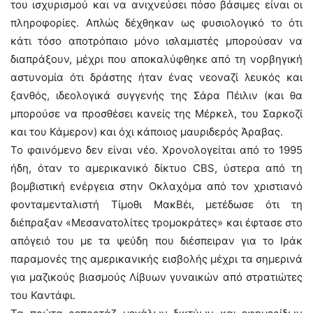
του ισχυρισμού και να ανιχνεύσει πόσο βάσιμες είναι οι
πληροφορίες. Απλώς δέχθηκαν ως φυσιολογικό το ότι
κάτι τόσο αποτρόπαιο μόνο ισλαμιστές μπορούσαν να
διαπράξουν, μέχρι που αποκαλύφθηκε από τη νορβηγική
αστυνομία ότι δράστης ήταν ένας νεοναζί λευκός και
ξανθός, ιδεολογικά συγγενής της Σάρα Πέιλιν (και θα
μπορούσε να προσθέσει κανείς της Μέρκελ, του Σαρκοζί
και του Κάμερον) και όχι κάποιος μαυριδερός Άραβας.
Το φαινόμενο δεν είναι νέο. Χρονολογείται από το 1995
ήδη, όταν το αμερικανικό δίκτυο CBS, ύστερα από τη
βομβιστική ενέργεια στην Οκλαχόμα από τον χριστιανό
φονταμενταλιστή Τίμοθι ΜακΒέι, μετέδωσε ότι τη
διέπραξαν «Μεσανατολίτες τρομοκράτες» και έφτασε στο
απόγειό του με τα ψεύδη που διέσπειραν για το Ιράκ
παραμονές της αμερικανικής εισβολής μέχρι τα σημερινά
για μαζικούς βιασμούς Λίβυων γυναικών από στρατιώτες
του Καντάφι.