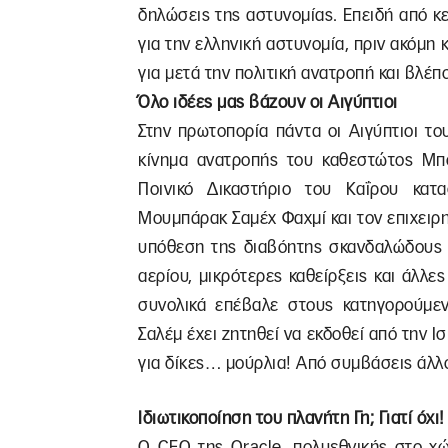
δηλώσεις της αστυνομίας. Επειδή από κ
για την ελληνική αστυνομία, πριν ακόμη
για μετά την πολιτική ανατροπή και βλέ
Όλο ιδέες μας βάζουν οι Αιγύπτιοι
Στην πρωτοπορία πάντα οι Αιγύπτιοι του
κίνημα ανατροπής του καθεστώτος Μπο
Ποινικό Δικαστήριο του Καΐρου κατ
Μουμπάρακ Σαμέχ Φαχμί και τον επιχειρη
υπόθεση της διαβόητης σκανδαλώδους 
αερίου, μικρότερες καθείρξεις και άλλ
συνολικά επέβαλε στους κατηγορούμεν
Σαλέμ έχει ζητηθεί να εκδοθεί από την Ι
για δίκες… μούρλια! Από συμβάσεις άλλο
Ιδιωτικοποίηση του πλανήτη Γη; Γιατί όχι!
Ο CEO της Oracle, πολυεθνικής στο χώ