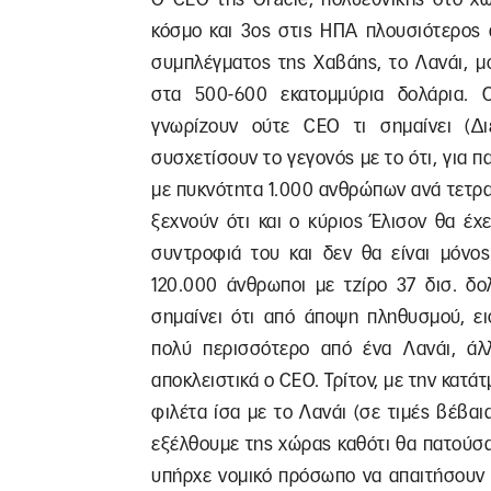
κόσμο και 3ος στις ΗΠΑ πλουσιότερος 
συμπλέγματος της Χαβάης, το Λανάι, μ
στα 500-600 εκατομμύρια δολάρια. Ο
γνωρίζουν ούτε CEO τι σημαίνει (Δ
συσχετίσουν το γεγονός με το ότι, για 
με πυκνότητα 1.000 ανθρώπων ανά τετρα
ξεχνούν ότι και ο κύριος Έλισον θα έ
συντροφιά του και δεν θα είναι μόνος
120.000 άνθρωποι με τζίρο 37 δισ. δο
σημαίνει ότι από άποψη πληθυσμού, ει
πολύ περισσότερο από ένα Λανάι, άλλ
αποκλειστικά ο CEO. Τρίτον, με την κατά
φιλέτα ίσα με το Λανάι (σε τιμές βέβαι
εξέλθουμε της χώρας καθότι θα πατούσα
υπήρχε νομικό πρόσωπο να απαιτήσουν τ