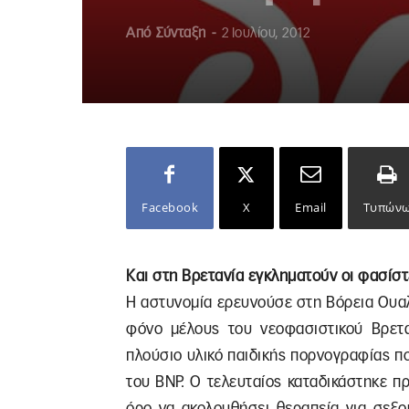
Από
Σύνταξη
-
2 Ιουλίου, 2012
Facebook
X
Email
Τυπών
Και στη Βρετανία εγκληματούν οι φασίσ
Η αστυνομία ερευνούσε στη Βόρεια Ουαλ
φόνο μέλους του νεοφασιστικού Βρετα
πλούσιο υλικό παιδικής πορνογραφίας πο
του ΒΝΡ. Ο τελευταίος καταδικάστηκε πρ
όρο να ακολουθήσει θεραπεία για σεξο