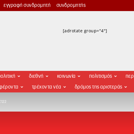
εγγραφή συνδρομητή
συνδρομητής
[adrotate group="4"]
ολιτική
διεθνή
κοινωνία
πολιτισμός
περ
αφέροντα
τρέχοντα νέα
δρόμος της αριστεράς
.122