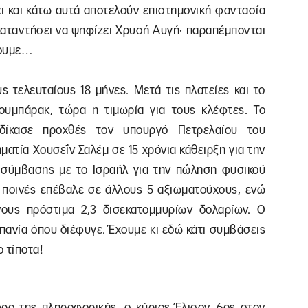
ει και κάτω αυτά αποτελούν επιστημονική φαντασία
 καταντήσει να ψηφίζει Χρυσή Αυγή· παραπέμπονται
πουμε…
ς τελευταίους 18 μήνες. Μετά τις πλατείες και το
υμπάρακ, τώρα η τιμωρία για τους κλέφτες. Το
αδίκασε προχθές τον υπουργό Πετρελαίου του
ματία Χουσεΐν Σαλέμ σε 15 χρόνια κάθειρξη για την
σύμβασης με το Ισραήλ για την πώληση φυσικού
ες ποινές επέβαλε σε άλλους 5 αξιωματούχους, ενώ
ους πρόστιμα 2,3 δισεκατομμυρίων δολαρίων. Ο
σπανία όπου διέφυγε. Έχουμε κι εδώ κάτι συμβάσεις
 τίποτα!
ρο της πληροφορικής, ο κύριος Έλισον, 6ος στον