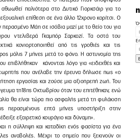
ε αθωωθεί παλιότερα στο Δυτικό Γιορκσάιρ για το
n
σεξουαλική επίθεση σε ένα άλλο 12χρονο κορίτσι. Ο
Ό
ν περασμένο Μάη σε ισόβια μαζί με το θείο του για
ρου ντελιβερά Γκαμπόρ Σαρκοζί. Τα οστά του
E
τικά κονιορτοποιηθεί από τις γροθιές και τις
έρος μόλις 7 μήνες μετά το φόνο. Η αστυνομία της
που επιβλήθηκαν κάνοντας λόγο για «ειδεχθές και
θεωρητής που ανέλαβε την έρευνα δήλωσε πως «ο
ήτηση εργασίας και ζούσε μια αξιοπρεπή ζωή. Του
γευμα τη18ης Οκτωβρίου όταν του επιτέθηκαν, ενώ
αλία θα είναι τώρα πιο ασφαλής μετά τη φυλάκιση
υς περασμένους επτά μήνες υποστήριξη στην
έδειξε εξαιρετικό κουράγιο και δύναμη».
και η σύλληψη και καταδίκη ενός φασίστα για ένα
λες αναβολές. Μέχρι το σημείο που ξεκινούν οι