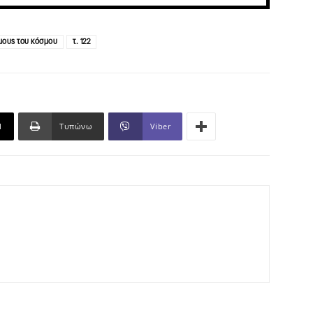
μους του κόσμου
τ. 122
l
Τυπώνω
Viber