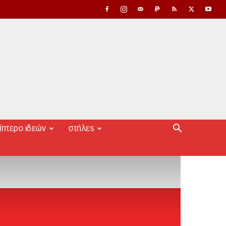
ίπτερο ιδεών
στήλες