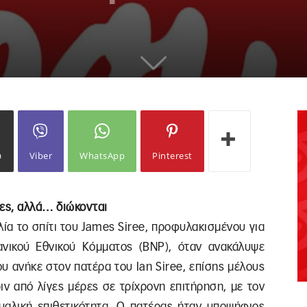
ω
Viber
WhatsApp
Pinterest
τες, αλλά… διώκονται
ία το σπίτι του James Siree, προφυλακισμένου για
νικού Εθνικού Κόμματος (ΒΝΡ), όταν ανακάλυψε
υ ανήκε στον πατέρα του Ian Siree, επίσης μέλους
ιν από λίγες μέρες σε τρίχρονη επιτήρηση, με τον
υαλική επιθετικότητα. Ο πατέρας ήταν υποψήφιος