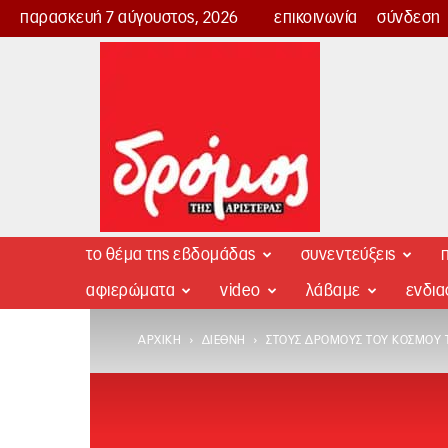
παρασκευή 7 αύγουστος, 2026
επικοινωνία
σύνδεση
Δρόμος
της
Αριστεράς
το θέμα της εβδομάδας
συνεντεύξεις
π
αφιερώματα
video
λάβαμε
ενδι
ΑΡΧΙΚΉ
ΔΙΕΘΝΉ
ΣΤΟΥΣ ΔΡΌΜΟΥΣ ΤΟΥ ΚΌΣΜΟΥ Τ