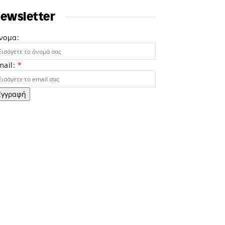
ewsletter
νομα:
mail:
*
Εγγραφή