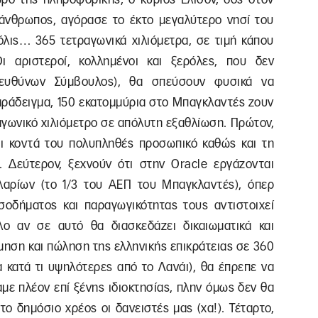
άνθρωπος, αγόρασε το έκτο μεγαλύτερο νησί του
όλις… 365 τετραγωνικά χιλιόμετρα, σε τιμή κάπου
ι αριστεροί, κολλημένοι και ξερόλες, που δεν
ιευθύνων Σύμβουλος), θα σπεύσουν φυσικά να
παράδειγμα, 150 εκατομμύρια στο Μπαγκλαντές ζουν
γωνικό χιλιόμετρο σε απόλυτη εξαθλίωση. Πρώτον,
χει κοντά του πολυπληθές προσωπικό καθώς και τη
. Δεύτερον, ξεχνούν ότι στην Oracle εργάζονται
λαρίων (το 1/3 του ΑΕΠ του Μπαγκλαντές), όπερ
σοδήματος και παραγωγικότητας τους αντιστοιχεί
ο αν σε αυτό θα διασκεδάζει δικαιωματικά και
τμηση και πώληση της ελληνικής επικράτειας σε 360
α κατά τι υψηλότερες από το Λανάι), θα έπρεπε να
με πλέον επί ξένης ιδιοκτησίας, πλην όμως δεν θα
ο δημόσιο χρέος οι δανειστές μας (χα!). Τέταρτο,