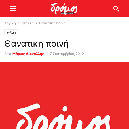
Αρχική
στήλες
Θανατική ποινή
στήλες
Θανατική ποινή
Από
Μάριος Διονέλλης
-
17 Σεπτεμβρίου, 2012