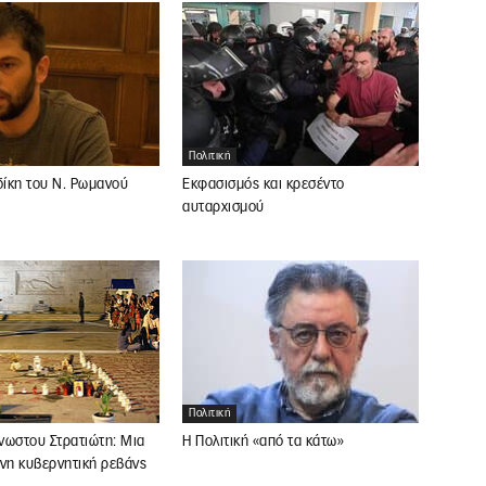
Πολιτική
δίκη του Ν. Ρωμανού
Εκφασισμός και κρεσέντο
αυταρχισμού
Πολιτική
Η Πολιτική «από τα κάτω»
νωστου Στρατιώτη: Μια
νη κυβερνητική ρεβάνς