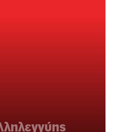
αλληλεγγύης