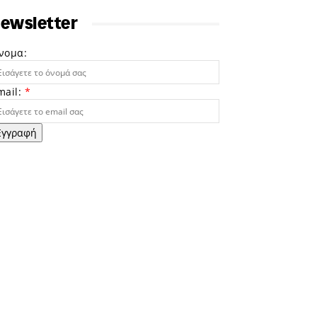
ewsletter
νομα:
mail:
*
Εγγραφή