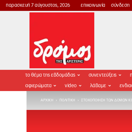
παρασκευή 7 αύγουστος, 2026
επικοινωνία
σύνδεση
Δρόμος
της
Αριστεράς
το θέμα της εβδομάδας
συνεντεύξεις
π
αφιερώματα
video
λάβαμε
ενδι
ΑΡΧΙΚΉ
ΠΟΛΙΤΙΚΉ
ΣΤΟΧΟΠΟΊΗΣΗ ΤΩΝ ΔΟΜΏΝ Κ