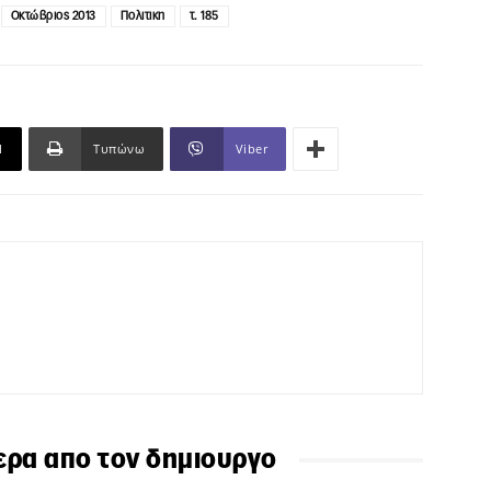
Οκτώβριος 2013
Πολιτικη
τ. 185
l
Τυπώνω
Viber
ερα απο τον δημιουργο