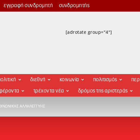
εγγραφή συνδρομητή
συνδρομητής
[adrotate group="4"]
ολιτική
διεθνή
κοινωνία
πολιτισμός
περ
αφέροντα
τρέχοντα νέα
δρόμος της αριστεράς
ΟΙΝΩΝΙΚΉΣ ΑΛΛΗΛΕΓΓΎΗΣ