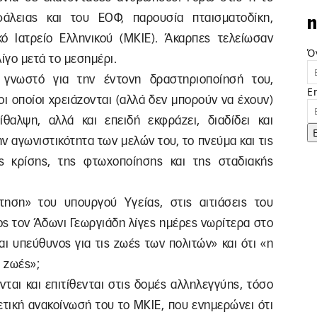
άλειας και του ΕΟΦ, παρουσία πταισματοδίκη,
n
ό Ιατρείο Ελληνικού (ΜΚΙΕ). Άκαρπες τελείωσαν
Ό
ίγο μετά το μεσημέρι.
ι γνωστό για την έντονη δραστηριοποίησή του,
E
ι οποίοι χρειάζονται (αλλά δεν μπορούν να έχουν)
θαλψη, αλλά και επειδή εκφράζει, διαδίδει και
ην αγωνιστικότητα των μελών του, το πνεύμα και τις
ς κρίσης, της φτωχοποίησης και της σταδιακής
ηση» του υπουργού Υγείας, στις αιτιάσεις του
ς τον Άδωνι Γεωργιάδη λίγες ημέρες νωρίτερα στο
ναι υπεύθυνος για τις ζωές των πολιτών» και ότι «η
 ζωές»;
ται και επιτίθενται στις δομές αλληλεγγύης, τόσο
τική ανακοίνωσή του το ΜΚΙΕ, που ενημερώνει ότι