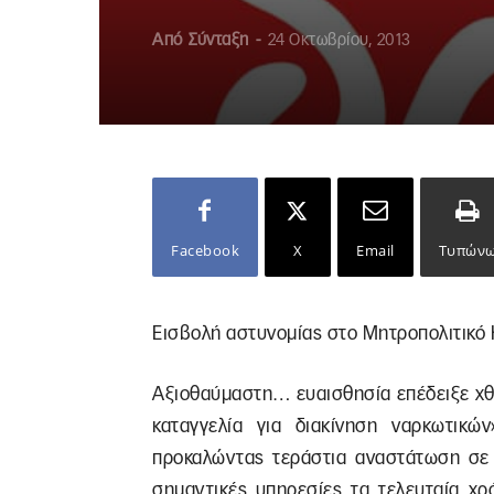
Από
Σύνταξη
-
24 Οκτωβρίου, 2013
Facebook
X
Email
Τυπών
Εισβολή αστυνομίας στο Μητροπολιτικό Κ
Αξιοθαύμαστη… ευαισθησία επέδειξε χθ
καταγγελία για διακίνηση ναρκωτικώ
προκαλώντας τεράστια αναστάτωση σε 
σημαντικές υπηρεσίες τα τελευταία χρ