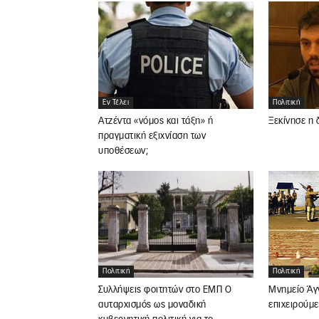
Εν Τέλει
Πολιτική
Ατζέντα «νόμος και τάξη» ή
Ξεκίνησε η 
πραγματική εξιχνίαση των
υποθέσεων;
Πολιτική
Πολιτική
Συλλήψεις φοιτητών στο ΕΜΠ Ο
Μνημείο Άγ
αυταρχισμός ως μοναδική
επιχειρούμε