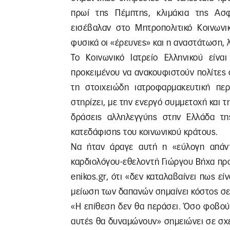
πρωί της Πέμπτης, κλιμάκια της Ασφ
εισέβαλαν στο Μητροπολιτικό Κοινωνικ
φυσικά οι «έρευνες» και η αναστάτωση, λ
Το Κοινωνικό Ιατρείο Ελληνικού είνα
προκειμένου να ανακουφιστούν πολίτες ο
τη στοιχειώδη ιατροφαρμακευτική περί
στηρίζει, με την ενεργό συμμετοχή και τ
δράσεις αλληλεγγύης στην Ελλάδα τη
κατεδάφισης του κοινωνικού κράτους.
Να ήταν άραγε αυτή η «εύλογη απάντ
καρδιολόγου-εθελοντή Γιώργου Βήχα προ
enikos.gr, ότι «δεν καταλαβαίνει πως εί
μείωση των δαπανών σημαίνει κόστος σε
«Η επίθεση δεν θα περάσει. Όσο φοβούν
αυτές θα δυναμώνουν» σημειώνει σε σχε