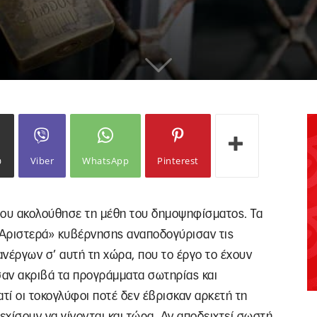
ω
Viber
WhatsApp
Pinterest
που ακολούθησε τη μέθη του δημοψηφίσματος. Τα
 Αριστερά» κυβέρνησης αναποδογύρισαν τις
νέργων σ’ αυτή τη χώρα, που το έργο το έχουν
αν ακριβά τα προγράμματα σωτηρίας και
τί οι τοκογλύφοι ποτέ δεν έβρισκαν αρκετή τη
εχίσουν να γίνονται και τώρα. Αν αποδειχτεί σωστή