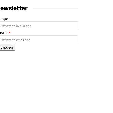
ewsletter
νομα:
mail:
*
Εγγραφή