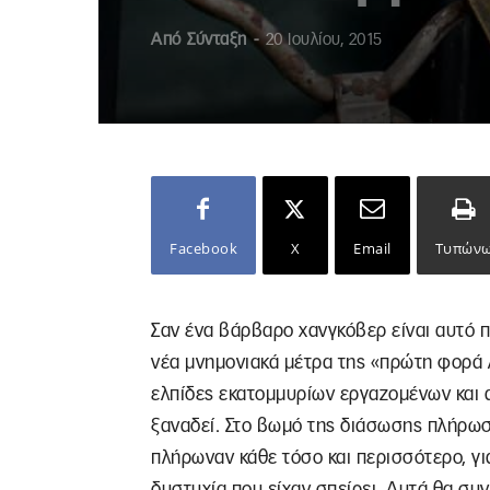
Από
Σύνταξη
-
20 Ιουλίου, 2015
Facebook
X
Email
Τυπών
Σαν ένα βάρβαρο χανγκόβερ είναι αυτό 
νέα μνημονιακά μέτρα της «πρώτη φορά
ελπίδες εκατομμυρίων εργαζομένων και α
ξαναδεί. Στο βωμό της διάσωσης πλήρωσ
πλήρωναν κάθε τόσο και περισσότερο, για
δυστυχία που είχαν σπείρει. Αυτά θα συν