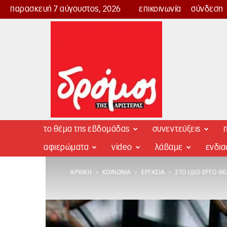
παρασκευή 7 αύγουστος, 2026
επικοινωνία
σύνδεση
Δρόμος
της
Αριστεράς
το θέμα της εβδομάδας
συνεντεύξεις
π
αφιερώματα
video
λάβαμε
ενδι
ΑΡΧΙΚΉ
ΚΟΙΝΩΝΊΑ
ΕΡΓΑΣΊΑ
ΣΤΟ ΊΔΙΟ ΈΡΓΟ ΘΕ