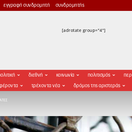
εγγραφή συνδρομητή
συνδρομητής
[adrotate group="4"]
ολιτική
διεθνή
κοινωνία
πολιτισμός
περ
αφέροντα
τρέχοντα νέα
δρόμος της αριστεράς
ΑΤΈΣ