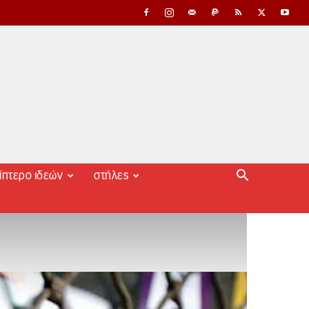
ίπτερο ιδεών
στήλες