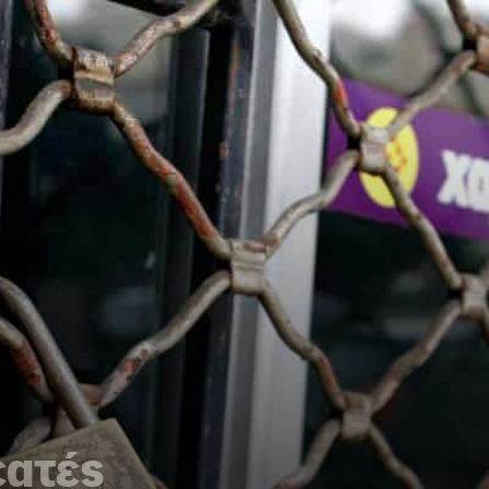
εατές