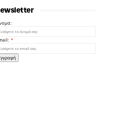
ewsletter
νομα:
mail:
*
Εγγραφή