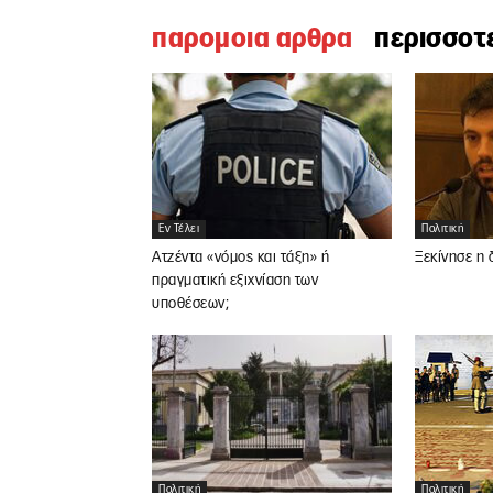
παρομοια αρθρα
περισσοτ
Εν Τέλει
Πολιτική
Ατζέντα «νόμος και τάξη» ή
Ξεκίνησε η 
πραγματική εξιχνίαση των
υποθέσεων;
Πολιτική
Πολιτική