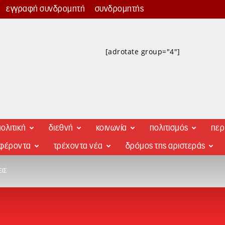
εγγραφή συνδρομητή
συνδρομητής
[adrotate group="4"]
ολιτική
διεθνή
κοινωνία
πολιτισμός
περ
αφέροντα
τρέχοντα νέα
δρόμος της αριστεράς
ΕΙΣ