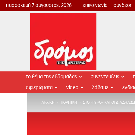
παρασκευή 7 αύγουστος, 2026
επικοινωνία
σύνδεση
Δρόμος
της
Αριστεράς
το θέμα της εβδομάδας
συνεντεύξεις
π
αφιερώματα
video
λάβαμε
ενδι
ΑΡΧΙΚΉ
ΠΟΛΙΤΙΚΉ
ΣΤΟ «ΓΎΨΟ» ΚΑΙ ΟΙ ΔΙΑΔΗΛΏΣ