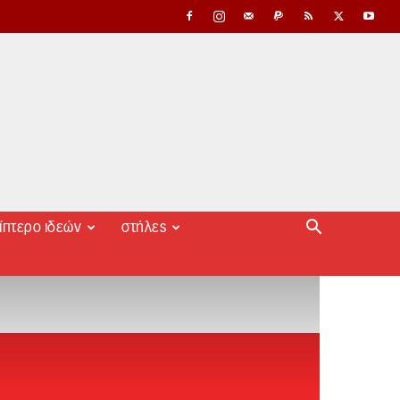
ίπτερο ιδεών
στήλες