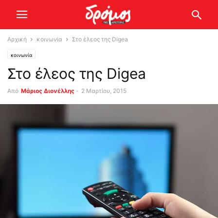
Αρχική
κοινωνία
Στο έλεος της Digea
κοινωνία
Στο έλεος της Digea
Από
Μάριος Διονέλλης
-
2 Μαρτίου, 2015