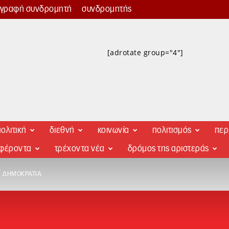
γγραφή συνδρομητή
συνδρομητής
[adrotate group="4"]
ολιτική
διεθνή
κοινωνία
πολιτισμός
περ
αφέροντα
τρέχοντα νέα
δρόμος της αριστεράς
Η ΔΗΜΟΚΡΑΤΊΑ