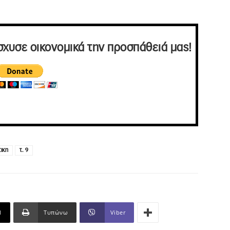
σχυσε οικονομικά την προσπάθειά μας!
τικη
τ. 9
l
Τυπώνω
Viber