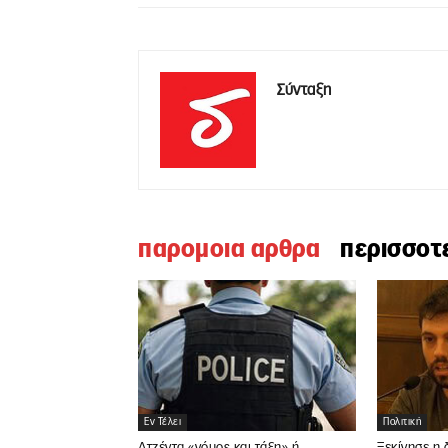
Σύνταξη
παρομοια αρθρα
περισσοτ
Εν Τέλει
Πολιτική