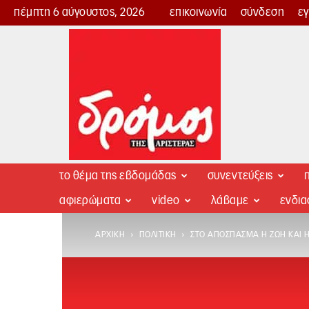
πέμπτη 6 αύγουστος, 2026
επικοινωνία
σύνδεση
ε
Δρόμος
της
Αριστεράς
το θέμα της εβδομάδας
συνεντεύξεις
π
αφιερώματα
video
λάβαμε
ενδι
ΑΡΧΙΚΉ
ΠΟΛΙΤΙΚΉ
ΣΤΟ ΑΠΌΣΠΑΣΜΑ Η ΖΩΉ ΚΑΙ 