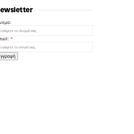
ewsletter
νομα:
mail:
*
Εγγραφή