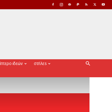
ίπτερο ιδεών
στήλες