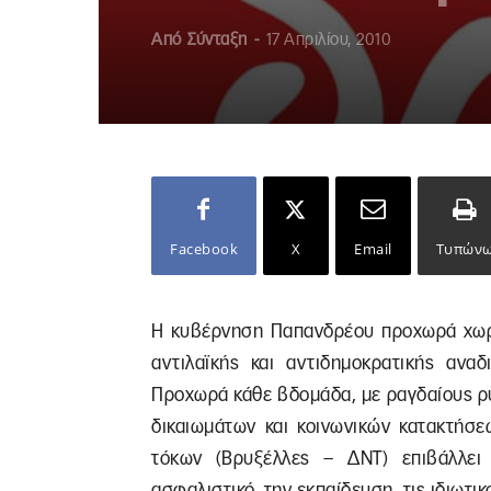
Από
Σύνταξη
-
17 Απριλίου, 2010
Facebook
X
Email
Τυπών
H κυβέρνηση Παπανδρέου προχωρά χωρίς
αντιλαϊκής και αντιδημοκρατικής ανα
Προχωρά κάθε βδομάδα, με ραγδαίους ρ
δικαιωμάτων και κοινωνικών κατακτήσε
τόκων (Βρυξέλλες – ΔΝΤ) επιβάλλει
ασφαλιστικό, την εκπαίδευση, τις ιδιωτικ