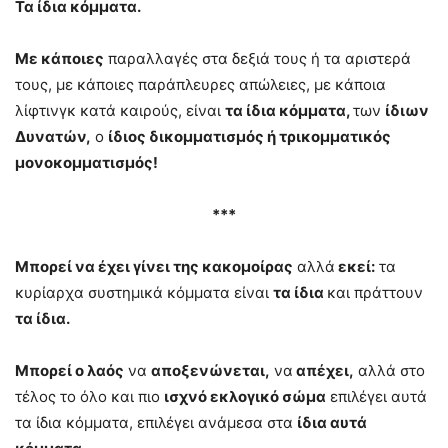
Τα ίδια κόμματα.
Με κάποιες
παραλλαγές στα δεξιά τους ή τα αριστερά
τους, με κάποιες παράπλευρες απώλειες, με κάποια
λίφτινγκ κατά καιρούς, είναι
τα ίδια κόμματα,
των
ίδιων
Δυνατών,
ο
ίδιος δικομματισμός ή τρικομματικός
μονοκομματισμός!
***
Μπορεί να έχει γίνει της κακομοίρας
αλλά
εκεί:
τα
κυρίαρχα συστημικά κόμματα είναι
τα ίδια
και πράττουν
τα ίδια.
Μπορεί ο λαός
να
αποξενώνεται,
να
απέχει,
αλλά στο
τέλος το όλο και πιο
ισχνό εκλογικό σώμα
επιλέγει αυτά
τα ίδια κόμματα, επιλέγει ανάμεσα στα
ίδια αυτά