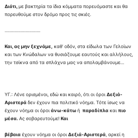
Διότι
,
με βακτηρία τα ίδια κόμματα πορευόμαστε και θα
πορευθούμε στον δρόμο προς τις σκιές.
………………………..
Και, ας μην ξεχνάμε,
καθ’ οδόν, στα είδωλα των Γελοίων
και των Κνώδαλων να θυσιάζουμε εαυτούς και αλλήλους,
την τσίκνα από τα σπλάχνα μας να απολαμβάνουμε…
ΥΓ.: Λένε ορισμένοι, εδώ και καιρό, ότι οι όροι
Δεξιά-
Αριστερά
δεν έχουν πια πολιτικό νόημα. Τότε ίσως να
έχουν νόημα οι όροι
άνω-κάτω
ή
παραδίπλα
και
πιο
μέσα.
Ας σοβαρευτούμε!
Και
βέβαια
έχουν νόημα οι όροι
Δεξιά-Αριστερά
, αρκεί η