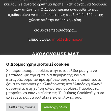
κύκλου; Σε αυτό το ερώτημα πρέπει, κατ’ αρχάς, να δώσουμε
μιαν απάντηση. Ο Δρόμος πρέπει ενσυνείδητα και
σχεδιασμένα να προσδιοριστεί ως συμβολή διεξόδου της
χώρας από την καθολική κρίση.
διαβάστε περισσότερα...
Επικοινωνία:
info@edromos.gr
ΑΚΟΛΟΥΘΗΣΕ ΜΑΣ
Ο Δρόμος χρησιμοποιεί cookies
Χρησιμοποιούμε cookies στην ιστοσελίδα μας για να
βελτιώσουμε την εμπειρία περιήγησης και να
καταγράφουμε τις προτιμήσεις σας όταν επισκέπτεστε
ξανά το edromos.gr. Κλικάροντας στο "Αποδοχή όλων",
συναινείτε στη χρήση όλων των cookies. Παρόλαυτα,
Εγγραφή συνδρομητή
Πολιτική
Διεθνή
Κοινωνία
μπορείτε να επισκεφθείτε τις "Ρυθμίσεις Cookies" για να
ελέγξετε και να αλλάξετε τις επιλογές σας.
Πολιτισμός
Αφιερώματα
Ρυθμίσεις Cookie
Αποδοχή όλων