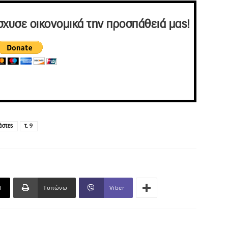
σχυσε οικονομικά την προσπάθειά μας!
άστες
τ. 9
l
Τυπώνω
Viber