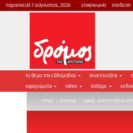
παρασκευή 7 αύγουστος, 2026
επικοινωνία
σύνδεση
Δρόμος
της
Αριστεράς
το θέμα της εβδομάδας
συνεντεύξεις
π
αφιερώματα
video
λάβαμε
ενδι
ΑΡΧΙΚΉ
ΚΟΙΝΩΝΊΑ
ΣΆΜΟΣ: ΑΠΕΡΓΊΑ ΠΕΊΝΑΣ ΜΕ