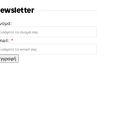
ewsletter
νομα:
mail:
*
Εγγραφή