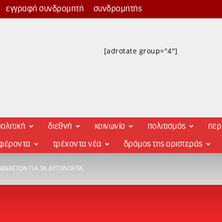
εγγραφή συνδρομητή
συνδρομητής
[adrotate group="4"]
ολιτική
διεθνή
κοινωνία
πολιτισμός
περ
αφέροντα
τρέχοντα νέα
δρόμος της αριστεράς
ΤΑΝΑΣΤΏΝ ΓΙΑ ΤΑ ΑΥΤΟΝΌΗΤΑ