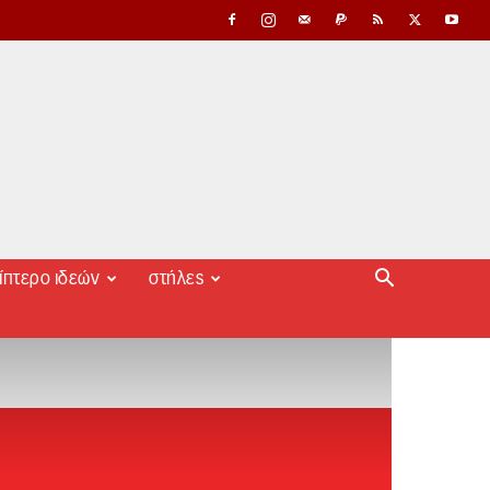
ίπτερο ιδεών
στήλες