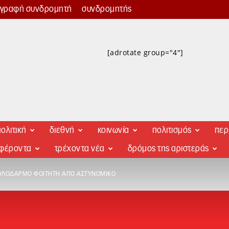
γγραφή συνδρομητή
συνδρομητής
[adrotate group="4"]
ολιτική
διεθνή
κοινωνία
πολιτισμός
περ
αφέροντα
τρέχοντα νέα
δρόμος της αριστεράς
 ΞΥΛΟΔΑΡΜΌ ΦΟΙΤΗΤΉ ΑΠΌ ΑΣΤΥΝΟΜΙΚΌ