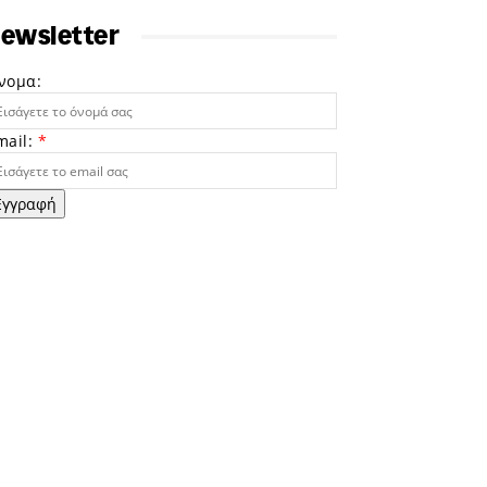
ewsletter
νομα:
mail:
*
Εγγραφή