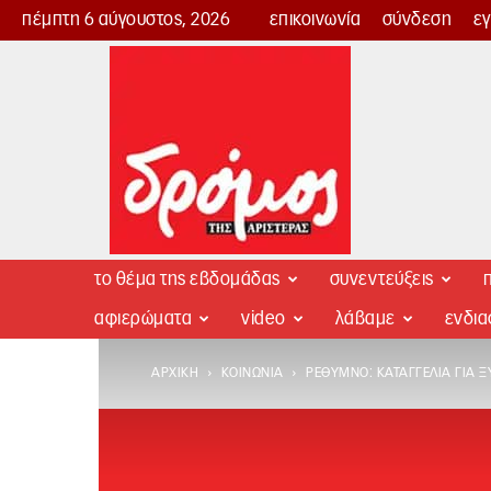
πέμπτη 6 αύγουστος, 2026
επικοινωνία
σύνδεση
ε
Δρόμος
της
Αριστεράς
το θέμα της εβδομάδας
συνεντεύξεις
π
αφιερώματα
video
λάβαμε
ενδι
ΑΡΧΙΚΉ
ΚΟΙΝΩΝΊΑ
ΡΈΘΥΜΝΟ: ΚΑΤΑΓΓΕΛΊΑ ΓΙΑ