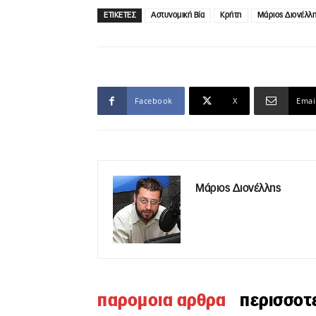
ΕΤΙΚΕΤΕΣ
Αστυνομική Βία
Κρήτη
Μάριος Διονέλλ
Facebook
X
Emai
Μάριος Διονέλλης
παρομοια αρθρα
περισσοτ