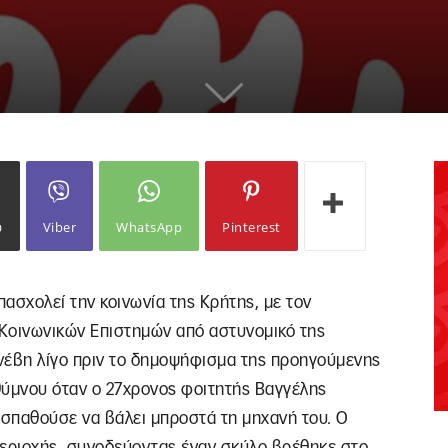
ω
Viber
WhatsApp
Pinterest
ασχολεί την κοινωνία της Κρήτης, με τον
Κοινωνικών Επιστημών από αστυνομικό της
νέβη λίγο πριν το δημοψήφισμα της προηγούμενης
θύμνου όταν ο 27χρονος φοιτητής Βαγγέλης
οσπαθούσε να βάλει μπροστά τη μηχανή του. Ο
 περιοχής, συνοδεύοντας έναν σκύλο βρέθηκε στο