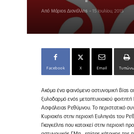
Από
Μάριος Διονέλλης
-
15 Ιουλίου, 2015
Facebook
X
Email
Τυπών
Ακόμα ένα φαινόμενο αστυνομική βίας απ
ξυλοδαρμό ενός μεταπτυχιακού φοιτητή 
Ασφάλειας Ρεθύμνου. Το περιστατικό συ
Κυριακής στην περιοχή Ευληγιάς του Ρε
Γκαγκέλης που κατοικεί στην περιοχή πρ
αστυνομικός Γ.Μπ., επίσης κάτοικος της