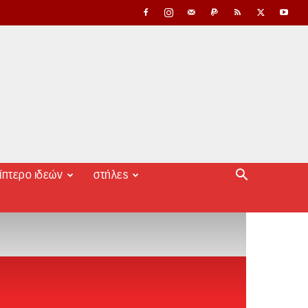
ίπτερο ιδεών
στήλες