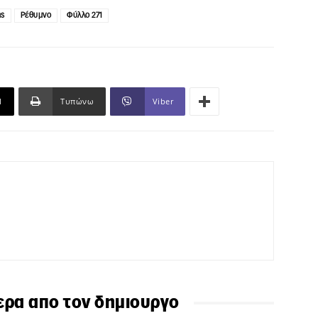
ης
Ρέθυμνο
Φύλλο 271
l
Τυπώνω
Viber
ερα απο τον δημιουργο