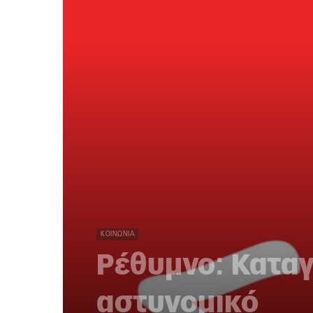
ΚΟΙΝΩΝΊΑ
Ρέθυμνο: Καταγ
αστυνομικό