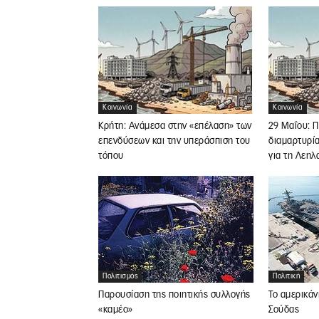
Κοινωνία
Κοινωνία
Κρήτη: Ανάμεσα στην «επέλαση» των
29 Μαΐου: 
επενδύσεων και την υπεράσπιση του
διαμαρτυρία
τόπου
για τη Λεηλ
Πολιτισμός
Πολιτική
Παρουσίαση της ποιητικής συλλογής
Το αμερικάν
«καμέο»
Σούδας