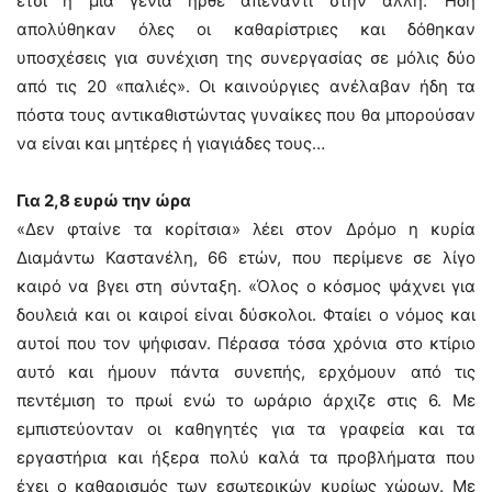
έτσι η μία γενιά ήρθε απέναντι στην άλλη. Ήδη
απολύθηκαν όλες οι καθαρίστριες και δόθηκαν
υποσχέσεις για συνέχιση της συνεργασίας σε μόλις δύο
από τις 20 «παλιές». Οι καινούργιες ανέλαβαν ήδη τα
πόστα τους αντικαθιστώντας γυναίκες που θα μπορούσαν
να είναι και μητέρες ή γιαγιάδες τους…
Για 2,8 ευρώ την ώρα
«Δεν φταίνε τα κορίτσια» λέει στον Δρόμο η κυρία
Διαμάντω Καστανέλη, 66 ετών, που περίμενε σε λίγο
καιρό να βγει στη σύνταξη. «Όλος ο κόσμος ψάχνει για
δουλειά και οι καιροί είναι δύσκολοι. Φταίει ο νόμος και
αυτοί που τον ψήφισαν. Πέρασα τόσα χρόνια στο κτίριο
αυτό και ήμουν πάντα συνεπής, ερχόμουν από τις
πεντέμιση το πρωί ενώ το ωράριο άρχιζε στις 6. Με
εμπιστεύονταν οι καθηγητές για τα γραφεία και τα
εργαστήρια και ήξερα πολύ καλά τα προβλήματα που
έχει ο καθαρισμός των εσωτερικών κυρίως χώρων. Με