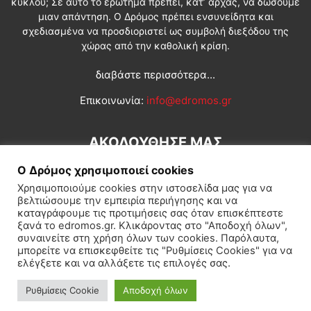
κύκλου; Σε αυτό το ερώτημα πρέπει, κατ’ αρχάς, να δώσουμε
μιαν απάντηση. Ο Δρόμος πρέπει ενσυνείδητα και
σχεδιασμένα να προσδιοριστεί ως συμβολή διεξόδου της
χώρας από την καθολική κρίση.
διαβάστε περισσότερα...
Επικοινωνία:
info@edromos.gr
ΑΚΟΛΟΥΘΗΣΕ ΜΑΣ
Ο Δρόμος χρησιμοποιεί cookies
Χρησιμοποιούμε cookies στην ιστοσελίδα μας για να
βελτιώσουμε την εμπειρία περιήγησης και να
καταγράφουμε τις προτιμήσεις σας όταν επισκέπτεστε
ξανά το edromos.gr. Κλικάροντας στο "Αποδοχή όλων",
συναινείτε στη χρήση όλων των cookies. Παρόλαυτα,
Εγγραφή συνδρομητή
Πολιτική
Διεθνή
Κοινωνία
μπορείτε να επισκεφθείτε τις "Ρυθμίσεις Cookies" για να
ελέγξετε και να αλλάξετε τις επιλογές σας.
Πολιτισμός
Αφιερώματα
Ρυθμίσεις Cookie
Αποδοχή όλων
© Δρόμος της Αριστεράς