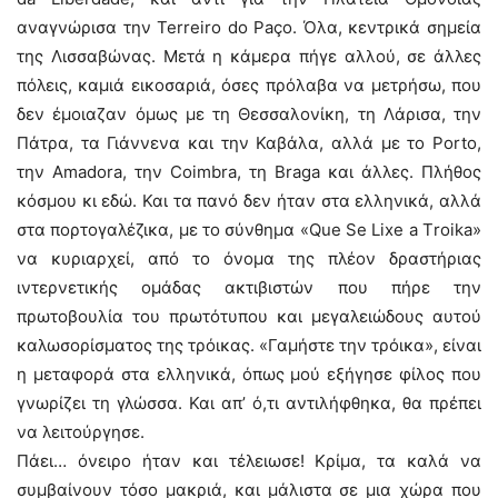
αναγνώρισα την Terreiro do Paço. Όλα, κεντρικά σημεία
της Λισσαβώνας. Μετά η κάμερα πήγε αλλού, σε άλλες
πόλεις, καμιά εικοσαριά, όσες πρόλαβα να μετρήσω, που
δεν έμοιαζαν όμως με τη Θεσσαλονίκη, τη Λάρισα, την
Πάτρα, τα Γιάννενα και την Καβάλα, αλλά με το Porto,
την Amadora, την Coimbra, τη Braga και άλλες. Πλήθος
κόσμου κι εδώ. Και τα πανό δεν ήταν στα ελληνικά, αλλά
στα πορτογαλέζικα, με το σύνθημα «Que Se Lixe a Τroika»
να κυριαρχεί, από το όνομα της πλέον δραστήριας
ιντερνετικής ομάδας ακτιβιστών που πήρε την
πρωτοβουλία του πρωτότυπου και μεγαλειώδους αυτού
καλωσορίσματος της τρόικας. «Γαμήστε την τρόικα», είναι
η μεταφορά στα ελληνικά, όπως μού εξήγησε φίλος που
γνωρίζει τη γλώσσα. Και απ’ ό,τι αντιλήφθηκα, θα πρέπει
να λειτούργησε.
Πάει… όνειρο ήταν και τέλειωσε! Κρίμα, τα καλά να
συμβαίνουν τόσο μακριά, και μάλιστα σε μια χώρα που