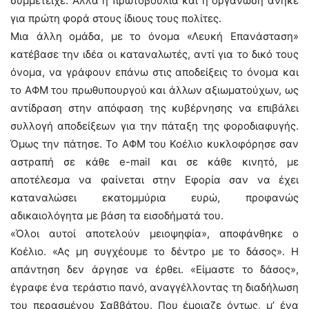
συμμετείχε. Αλλά η πρωτοβουλία και η οργάνωση ανήκε
για πρώτη φορά στους ίδιους τους πολίτες.
Μια άλλη ομάδα, με το όνομα «Λευκή Επανάσταση»
κατέβασε την ιδέα οι καταναλωτές, αντί για το δικό τους
όνομα, να γράφουν επάνω στις αποδείξεις το όνομα και
το ΑΦΜ του πρωθυπουργού και άλλων αξιωματούχων, ως
αντίδραση στην απόφαση της κυβέρνησης να επιβάλει
συλλογή αποδείξεων για την πάταξη της φοροδιαφυγής.
Όμως την πάτησε. Το ΑΦΜ του Κοέλιο κυκλοφόρησε σαν
αστραπή σε κάθε e-mail και σε κάθε κινητό, με
αποτέλεσμα να φαίνεται στην Εφορία σαν να έχει
καταναλώσει εκατομμύρια ευρώ, προφανώς
αδικαιολόγητα με βάση τα εισοδήματά του.
«Όλοι αυτοί αποτελούν μειοψηφία», αποφάνθηκε ο
Κοέλιο. «Ας μη συγχέουμε το δέντρο με το δάσος». Η
απάντηση δεν άργησε να έρθει. «Είμαστε το δάσος»,
έγραφε ένα τεράστιο πανό, αναγγέλλοντας τη διαδήλωση
του περασμένου Σαββάτου. Που έμοιαζε όντως, μ’ ένα