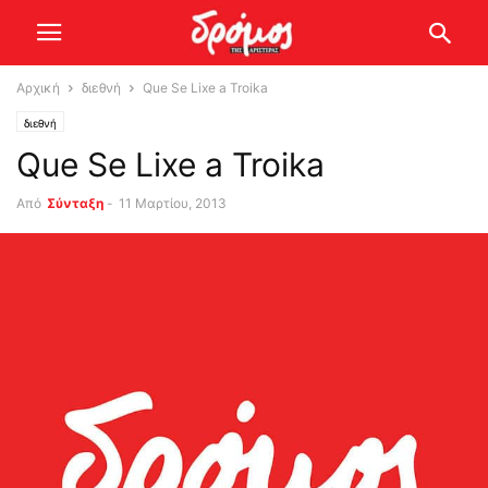
Αρχική
διεθνή
Que Se Lixe a Troika
διεθνή
Que Se Lixe a Troika
Από
Σύνταξη
-
11 Μαρτίου, 2013