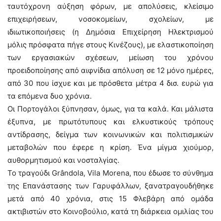
ταυτόχρονη αύξηση φόρων, με απολύσεις, κλείσιμο
επιχειρήσεων, νοσοκομείων, σχολείων, με
ιδιωτικοποιήσεις (η Δημόσια Επιχείρηση Ηλεκτρισμού
μόλις πρόσφατα πήγε στους Κινέζους), με ελαστικοποίηση
των εργασιακών σχέσεων, μείωση του χρόνου
προειδοποίησης από αιφνίδια απόλυση σε 12 μόνο ημέρες,
από 30 που ίσχυε και με πρόσθετα μέτρα 4 δισ. ευρώ για
τα επόμενα δυο χρόνια.
Οι Πορτογάλοι ξύπνησαν, όμως, για τα καλά. Και μάλιστα
έξυπνα, με πρωτότυπους και ελκυστικούς τρόπους
αντίδρασης, δείγμα των κοινωνικών και πολιτισμικών
μεταβολών που έφερε η κρίση. Ένα μίγμα χιούμορ,
αυθορμητισμού και νοσταλγίας.
Το τραγούδι Grândola, Vila Morena, που έδωσε το σύνθημα
της Επανάστασης των Γαρυφάλλων, ξανατραγουδήθηκε
μετά από 40 χρόνια, στις 15 Φλεβάρη από ομάδα
ακτιβιστών στο Κοινοβούλιο, κατά τη διάρκεια ομιλίας του