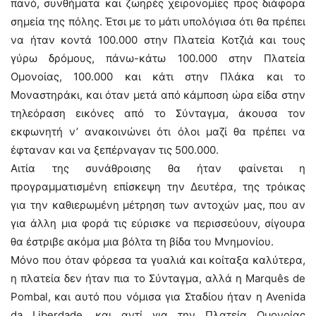
πανό, συνθήματα και ζωηρές χειρονομίες προς διάφορα
σημεία της πόλης. Έτσι με το μάτι υπολόγισα ότι θα πρέπει
να ήταν κοντά 100.000 στην Πλατεία Κοτζιά και τους
γύρω δρόμους, πάνω-κάτω 100.000 στην Πλατεία
Ομονοίας, 100.000 και κάτι στην Πλάκα και το
Μοναστηράκι, και όταν μετά από κάμποση ώρα είδα στην
τηλεόραση εικόνες από το Σύνταγμα, άκουσα τον
εκφωνητή ν’ ανακοινώνει ότι όλοι μαζί θα πρέπει να
έφταναν και να ξεπέρναγαν τις 500.000.
Αιτία της συνάθροισης θα ήταν φαίνεται η
προγραμματισμένη επίσκεψη την Δευτέρα, της τρόικας
για την καθιερωμένη μέτρηση των αντοχών μας, που αν
για άλλη μια φορά τις εύρισκε να περισσεύουν, σίγουρα
θα έστριβε ακόμα μια βόλτα τη βίδα του Μνημονίου.
Μόνο που όταν φόρεσα τα γυαλιά και κοίταξα καλύτερα,
η πλατεία δεν ήταν πια το Σύνταγμα, αλλά η Marquês de
Pombal, και αυτό που νόμισα για Σταδίου ήταν η Avenida
da Liberdade, και αντί για την Πλατεία Ομονοίας