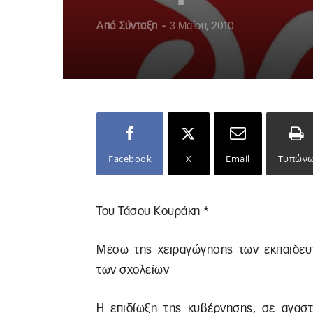
Από
Σύνταξη
-
3 Μαΐου, 2010
Facebook
X
Email
Τυπών
Του Τάσου Κουράκη *
Μέσω της χειραγώγησης των εκπαιδευτ
των σχολείων
Η επιδίωξη της κυβέρνησης, σε αγαστ