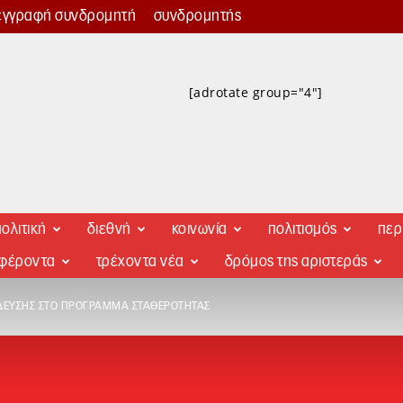
εγγραφή συνδρομητή
συνδρομητής
[adrotate group="4"]
ολιτική
διεθνή
κοινωνία
πολιτισμός
περ
αφέροντα
τρέχοντα νέα
δρόμος της αριστεράς
ΔΕΥΣΗΣ ΣΤΟ ΠΡΌΓΡΑΜΜΑ ΣΤΑΘΕΡΌΤΗΤΑΣ