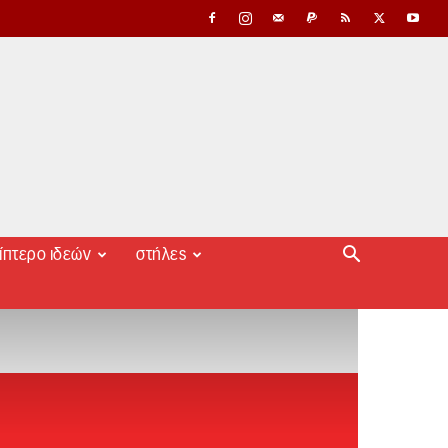
ίπτερο ιδεών
στήλες