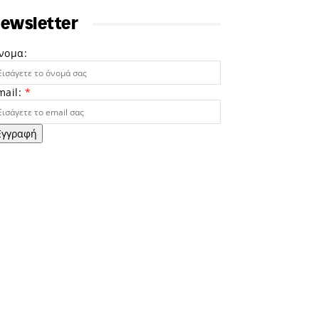
ewsletter
νομα:
mail:
*
Εγγραφή