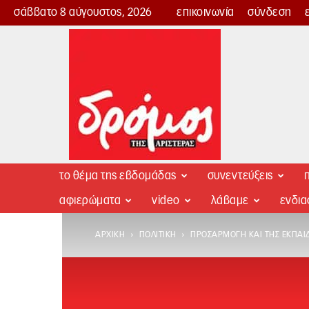
σάββατο 8 αύγουστος, 2026
επικοινωνία
σύνδεση
Δρόμος
της
Αριστεράς
το θέμα της εβδομάδας
συνεντεύξεις
π
αφιερώματα
video
λάβαμε
ενδι
ΑΡΧΙΚΉ
ΠΟΛΙΤΙΚΉ
ΠΡΟΣΑΡΜΟΓΉ ΚΑΙ ΤΗΣ ΕΚΠΑΊ