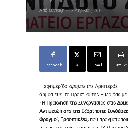
Από
Σύνταξη
-
23 Απριλίου, 2016
Facebook
X
Email
Τυπών
Η εφημερίδα
Δρόμος
της Αριστεράς
δημοσιεύει τα Πρακτικά της Ημερίδας με 
«
Η Πρόκληση της Συνεργασίας στις Δομ
Αντιμετώπισης της Εξάρτησης: Συνδέσει
Φραγμοί, Προοπτικές»,
που πραγματοποι
με επιτυχία την Παρασκευή, 18 Μαρτίου 2