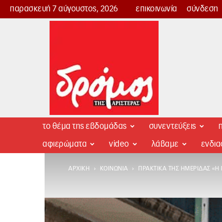
παρασκευή 7 αύγουστος, 2026
επικοινωνία
σύνδεση
Δρόμος
της
Αριστεράς
το θέμα της εβδομάδας
συνεντεύξεις
π
αφιερώματα
video
λάβαμε
ενδι
ΑΡΧΙΚΉ
ΚΟΙΝΩΝΊΑ
ΠΡΑΚΤΙΚΆ ΤΗΣ ΗΜΕΡΊΔΑΣ «Η 