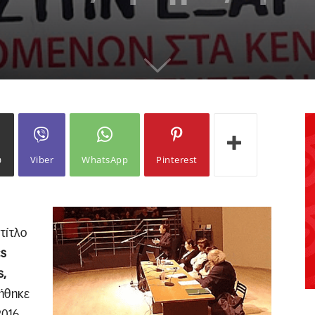
ω
Viber
WhatsApp
Pinterest
τίτλο
ές
ς,
ήθηκε
016,