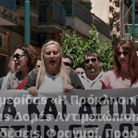
Ημερίδας «Η Πρόκληση 
ις Δομές Αντιμετώπιση
δέσεις, Φραγμοί, Προο