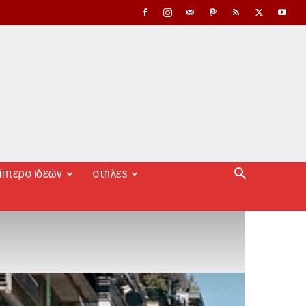
ίπτερο ιδεών
στήλες