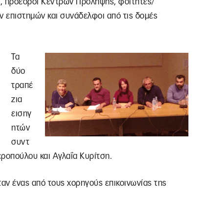
, πρόεδροι Κέντρων Πρόληψης, φοιτητές/
ν επιστημών και συνάδελφοι από τις δομές
Τα
δύο
τραπέ
ζια
εισηγ
ητών
συντ
εροπούλου και Αγλαΐα Κυρίτση.
αν ένας από τους χορηγούς επικοινωνίας της