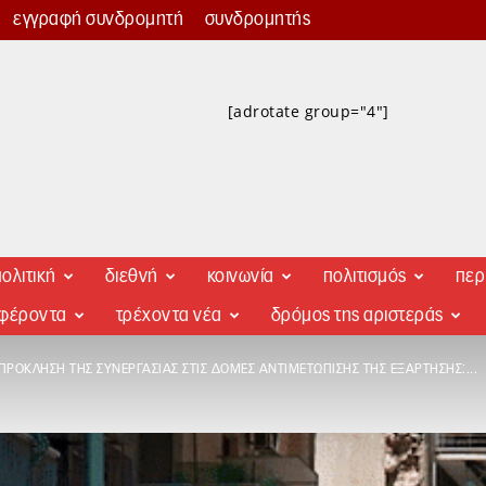
εγγραφή συνδρομητή
συνδρομητής
[adrotate group="4"]
ολιτική
διεθνή
κοινωνία
πολιτισμός
περ
αφέροντα
τρέχοντα νέα
δρόμος της αριστεράς
ΠΡΌΚΛΗΣΗ ΤΗΣ ΣΥΝΕΡΓΑΣΊΑΣ ΣΤΙΣ ΔΟΜΈΣ ΑΝΤΙΜΕΤΏΠΙΣΗΣ ΤΗΣ ΕΞΆΡΤΗΣΗΣ:...