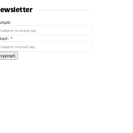
ewsletter
νομα:
mail:
*
Εγγραφή