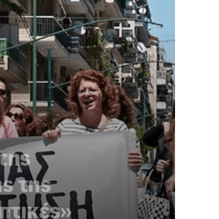
της
ς της
πτικές»