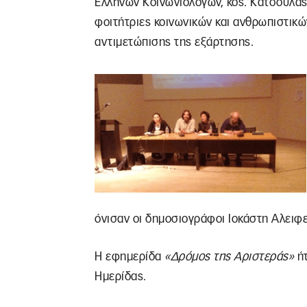
Ελλήνων Κοινωνιολόγων, κος. Κατσούλας
φοιτήτριες κοινωνικών και ανθρωπιστικώ
αντιμετώπισης της εξάρτησης.
όνισαν οι δημοσιογράφοι Ιοκάστη Αλειφ
Η εφημερίδα
«Δρόμος της Αριστεράς»
ήτ
Ημερίδας.