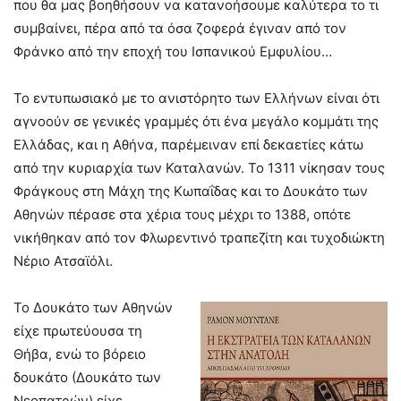
που θα μας βοηθήσουν να κατανοήσουμε καλύτερα το τι
συμβαίνει, πέρα από τα όσα ζοφερά έγιναν από τον
Φράνκο από την εποχή του Ισπανικού Εμφυλίου…
Το εντυπωσιακό με το ανιστόρητο των Ελλήνων είναι ότι
αγνοούν σε γενικές γραμμές ότι ένα μεγάλο κομμάτι της
Ελλάδας, και η Αθήνα, παρέμειναν επί δεκαετίες κάτω
από την κυριαρχία των Καταλανών. Το 1311 νίκησαν τους
Φράγκους στη Μάχη της Κωπαΐδας και το Δουκάτο των
Αθηνών πέρασε στα χέρια τους μέχρι το 1388, οπότε
νικήθηκαν από τον Φλωρεντινό τραπεζίτη και τυχοδιώκτη
Νέριο Ατσαϊόλι.
Το Δουκάτο των Αθηνών
είχε πρωτεύουσα τη
Θήβα, ενώ το βόρειο
δουκάτο (Δουκάτο των
Νεοπατρών) είχε