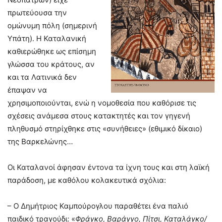
πρωτεύουσα την
ομώνυμη πόλη (σημερινή
Υπάτη). Η Καταλανική
καθιερώθηκε ως επίσημη
γλώσσα του κράτους, αν
και τα Λατινικά δεν
έπαψαν να
χρησιμοποιούνται, ενώ η νομοθεσία που καθόρισε τις
σχέσεις ανάμεσα στους κατακτητές και τον γηγενή
πληθυσμό στηρίχθηκε στις «συνήθειες» (εθιμικό δίκαιο)
της Βαρκελώνης…
Οι Καταλανοί άφησαν έντονα τα ίχνη τους και στη λαϊκή
παράδοση, με καθόλου κολακευτικά σχόλια:
– Ο Δημήτριος Καμπούρογλου παραθέτει ένα παλιό
παιδικό τραγούδι: «
Φράγκο, Βαράγγο, Πίτσι, Καταλάγκο/