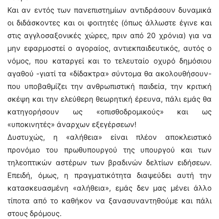
Και αν εντός των πανεπιστημίων αντιδράσουν δυναμικά
οι διδάσκοντες και οι φοιτητές (όπως άλλωστε έγινε και
στις αγγλοσαξονικές χώρες, πριν από 20 χρόνια) για να
μην εφαρμοστεί ο αγοραίος, αντιεκπαιδευτικός, αυτός ο
νόμος, που καταργεί και το τελευταίο οχυρό δημόσιου
αγαθού -γιατί τα «δίδακτρα» σύντομα θα ακολουθήσουν-
που υποβαθμίζει την ανθρωπιστική παιδεία, την κριτική
σκέψη και την ελεύθερη θεωρητική έρευνα, πάλι εμάς θα
κατηγορήσουν ως «οπισθοδρομικούς» και ως
«υποκινητές» άναρχων εξεγέρσεων!
Δυστυχώς, η «αλήθεια» είναι πλέον αποκλειστικό
προνόμιο του πρωθυπουργού της υπουργού και των
τηλεοπτικών αστέρων των βραδινών δελτίων ειδήσεων.
Επειδή, όμως, η πραγματικότητα διαψεύδει αυτή την
κατασκευασμένη «αλήθεια», εμάς δεν μας μένει άλλο
τίποτα από το καθήκον να ξανασυναντηθούμε και πάλι
στους δρόμους.