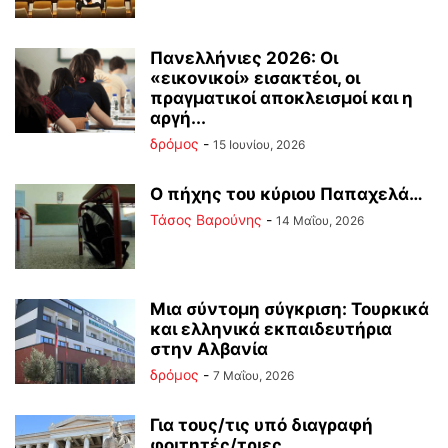
Πανελλήνιες 2026: Οι
«εικονικοί» εισακτέοι, οι
πραγματικοί αποκλεισμοί και η
αργή...
δρόμος
-
15 Ιουνίου, 2026
Ο πήχης του κύριου Παπαχελά…
Τάσος Βαρούνης
-
14 Μαΐου, 2026
Mια σύντομη σύγκριση: Τουρκικά
και ελληνικά εκπαιδευτήρια
στην Αλβανία
δρόμος
-
7 Μαΐου, 2026
Για τους/τις υπό διαγραφή
φοιτητές/τριες