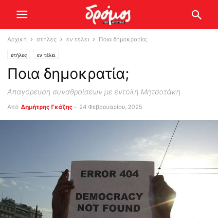
Αρχική
στήλες
εν τέλει
Ποια δημοκρατία;
στήλες
εν τέλει
Ποια δημοκρατία;
Απαγόρευση συναθροίσεων με εντολή Μητσοτάκη
Από
Δημήτρης Γκάζης
-
24 Φεβρουαρίου, 2025