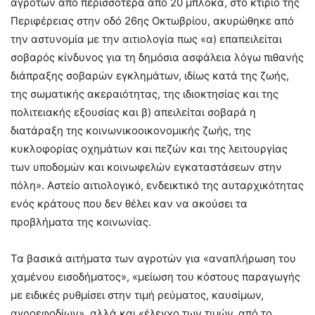
αγροτών από περισσότερα από 20 μπλόκα, στο κτίριο της
Περιφέρειας στην οδό 26ης Οκτωβρίου, ακυρώθηκε από
την αστυνομία με την αιτιολογία πως «α) επαπειλείται
σοβαρός κίνδυνος για τη δημόσια ασφάλεια λόγω πιθανής
διάπραξης σοβαρών εγκλημάτων, ιδίως κατά της ζωής,
της σωματικής ακεραιότητας, της ιδιοκτησίας και της
πολιτειακής εξουσίας και β) απειλείται σοβαρά η
διατάραξη της κοινωνικοοικονομικής ζωής, της
κυκλοφορίας οχημάτων και πεζών και της λειτουργίας
των υποδομών και κοινωφελών εγκαταστάσεων στην
πόλη». Αστείο αιτιολογικό, ενδεικτικό της αυταρχικότητας
ενός κράτους που δεν θέλει καν να ακούσει τα
προβλήματα της κοινωνίας.
Τα βασικά αιτήματα των αγροτών για «αναπλήρωση του
χαμένου εισοδήματος», «μείωση του κόστους παραγωγής
με ειδικές ρυθμίσει στην τιμή ρεύματος, καυσίμων,
αγροεφοδίων», αλλά και «έλεγχο των τιμών, από το