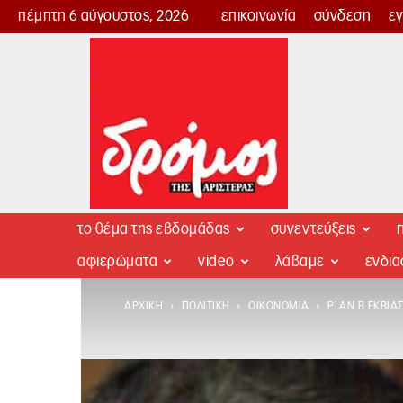
πέμπτη 6 αύγουστος, 2026
επικοινωνία
σύνδεση
ε
Δρόμος
της
Αριστεράς
το θέμα της εβδομάδας
συνεντεύξεις
π
αφιερώματα
video
λάβαμε
ενδι
ΑΡΧΙΚΉ
ΠΟΛΙΤΙΚΉ
ΟΙΚΟΝΟΜΊΑ
PLAN B ΕΚΒΙΑ