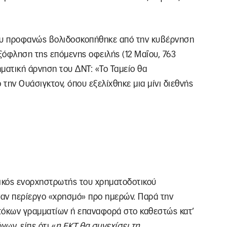
που προφανώς βολιδοσκοπήθηκε από την κυβέρνηση
ξόφληση της επόμενης οφειλής (12 Μαΐου, 763
ματική άρνηση του ΔΝΤ: «Το Ταμείο θα
την Ουάσιγκτον, όπου εξελίχθηκε μια μίνι διεθνής
σικός ενορχηστρωτής του χρηματοδοτικού
αν περίεργο «χρησμό» προ ημερών. Παρά την
τόκων γραμματίων ή επαναφορά στο καθεστώς κατ’
ων, είπε ότι «
η ΕΚΤ θα συνεχίσει τη