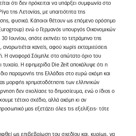
αι ότι δεν πρόκειται να υπάρξει συμφωνία στο
Ρίγα της Λετονίας, με υπαιτιότητα της
σης, φυσικά. Κάποιοι θέτουν ως επόμενο ορόσημο
Eurogroup) ενώ ο Γερμανός υπουργός Οικονομικών
ς 30 Ιουνίου, οπότε εκπνέει το τετράμηνο της
 αναρωτιέται κανείς, αφού χωρίς εκταμιεύσεις
ή. Η αναφορά Σόιμπλε στο απώτατο όριο του
 τυχαία. Η εφημερίδα Die Zeit αποκάλυψε ότι η
διο παραμονής της Ελλάδας στο ευρώ ακόμη και
οιας μορφής χρηματοδότησης των ελληνικών
ρνηση δεν σχολίασε το δημοσίευμα, ενώ ο ίδιος ο
ουμε τέτοιο σχέδιο, αλλά ακόμη κι αν
 προσωπικό μας εξετάζει όλες τις εξελίξεις- τότε
φθεί ως επιβεβαίωση του σχεδίου και, κυρίως, να