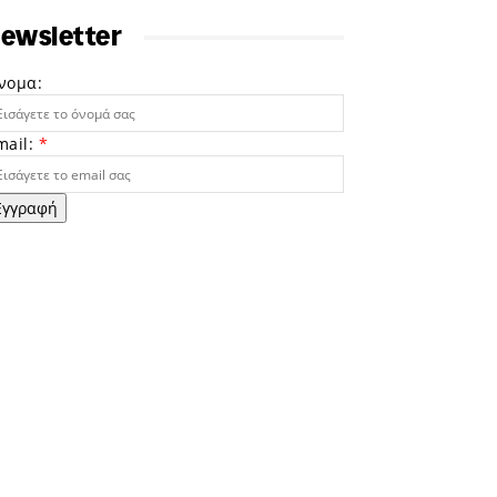
ewsletter
νομα:
mail:
*
Εγγραφή