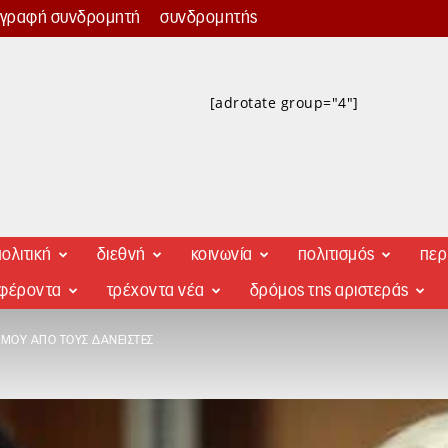
γγραφή συνδρομητή
συνδρομητής
[adrotate group="4"]
ολιτική
διεθνή
κοινωνία
πολιτισμός
περ
αφέροντα
τρέχοντα νέα
δρόμος της αριστεράς
ΣΜΟΎ ΑΠΌ ΤΟΥΣ ΔΑΝΕΙΣΤΈΣ