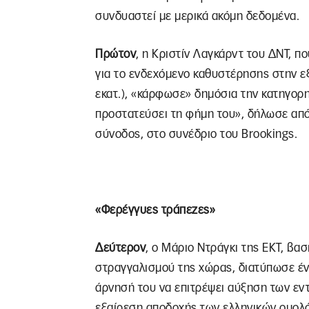
συνδυαστεί με μερικά ακόμη δεδομένα.
Πρώτον
, η Κριστίν Λαγκάρντ του ΔΝΤ, 
για το ενδεχόμενο καθυστέρησης στην ε
εκατ.), «κάρφωσε» δημόσια την κατηγορη
προστατεύσει τη φήμη του», δήλωσε από 
σύνοδος, στο συνέδριο του Brookings.
«Φερέγγυες τράπεζες»
Δεύτερον
, ο Μάριο Ντράγκι της ΕΚΤ, βα
στραγγαλισμού της χώρας, διατύπωσε έν
άρνησή του να επιτρέψει αύξηση των εν
εξαίρεση αποδοχής των ελληνικών ομολόγ