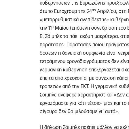
κυβερνήσεων της Ευρωζώνης προεξοφλείτ
ης
άτυπο Eurogroup της 24
Απριλίου, στη 
«μεταρρυθμιστικά ανεπίδεκτης» κυβέρνη
η
την 11
Μαΐου (επόμενη συνεδρίαση του 
Β. Σόιμπλε το πάει ακόμη μακρύτερα, στι
παράτασης. Παράτασης ποιου πράγματος,
δόσεων η δανειακή συμφωνία είναι νεκρ
τετράμηνου χρονοδιαγράμματος δεν είναι
γερμανική κυβέρνηση επεξεργάζεται σχέ
έπειτα από χρεοκοπία, με συνέχιση κάπ
τραπεζών από την ΕΚΤ. Η γερμανική κυβέ
Σόιμπλε ανέφερε χαρακτηριστικά: «Δεν έχ
εργαζόμαστε για κάτι τέτοιο- μιας και το
σίγουρα δεν θα μιλούσαμε γι’ αυτό».
Η δήλωση Σόιμπλε πρέπει μάλλον να εκλη