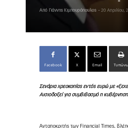
Από
Γιάννης Κιμπουρόπουλος
-
20 Απριλίου, 
Facebook
X
Email
Τυπών
Σενάρια χρεοκοπίας εντός ευρώ με «ξεχε
Αισιοδοξεί για συμβιβασμό η κυβέρνηση,
Ανταποκριτής των Financial Times, βλέπ