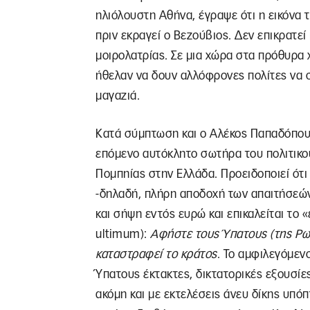
ηλιόλουστη Αθήνα, έγραψε ότι η εικόνα τ
πριν εκραγεί ο Βεζούβιος. Δεν επικρατεί
μοιρολατρίας. Σε μια χώρα στα πρόθυρα
ήθελαν να δουν αλλόφρονες πολίτες να σ
μαγαζιά.
Κατά σύμπτωση και ο Αλέκος Παπαδόπου
επόμενο αυτόκλητο σωτήρα του πολιτικο
Πομπηίας στην Ελλάδα. Προειδοποιεί ότι
-δηλαδή, πλήρη αποδοχή των απαιτήσεών 
και σήψη εντός ευρώ και επικαλείται το
ultimum):
A
φήστε τους Ύπατους (της Ρω
καταστραφεί το κράτος
. Το αμφιλεγόμεν
Ύπατους έκτακτες, δικτατορικές εξουσί
ακόμη και με εκτελέσεις άνευ δίκης υπ