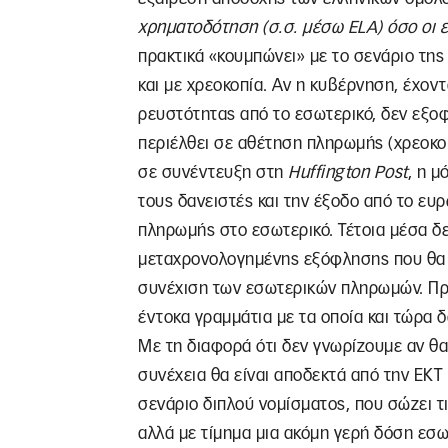
χρηματοδότηση (σ.σ. μέσω
ELA
) όσο οι
πρακτικά «κουμπώνει» με το σενάριο της
και με χρεοκοπία. Αν η κυβέρνηση, έχον
ρευστότητας από το εσωτερικό, δεν εξοφ
περιέλθει σε αθέτηση πληρωμής (χρεοκοπ
σε συνέντευξη στη
Huffington
Post
, η μ
τους δανειστές και την έξοδο από το ευρ
πληρωμής στο εσωτερικό. Τέτοια μέσα δε
μεταχρονολογημένης εξόφλησης που θα 
συνέχιση των εσωτερικών πληρωμών. Πρακ
έντοκα γραμμάτια με τα οποία και τώρα δ
Με τη διαφορά ότι δεν γνωρίζουμε αν θα 
συνέχεια θα είναι αποδεκτά από την ΕΚΤ κ
σενάριο διπλού νομίσματος, που σώζει τ
αλλά με τίμημα μια ακόμη γερή δόση εσω