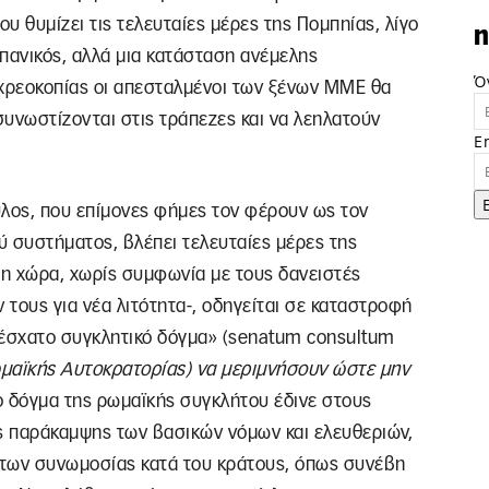
ου θυμίζει τις τελευταίες μέρες της Πομπηίας, λίγο
n
 πανικός, αλλά μια κατάσταση ανέμελης
Ό
 χρεοκοπίας οι απεσταλμένοι των ξένων ΜΜΕ θα
υνωστίζονται στις τράπεζες και να λεηλατούν
E
λος, που επίμονες φήμες τον φέρουν ως τον
ύ συστήματος, βλέπει τελευταίες μέρες της
 η χώρα, χωρίς συμφωνία με τους δανειστές
τους για νέα λιτότητα-, οδηγείται σε καταστροφή
 «έσχατο συγκλητικό δόγμα» (senatum consultum
μαϊκής Αυτοκρατορίας) να μεριμνήσουν ώστε μην
ο δόγμα της ρωμαϊκής συγκλήτου έδινε στους
ες παράκαμψης των βασικών νόμων και ελευθεριών,
όπτων συνωμοσίας κατά του κράτους, όπως συνέβη