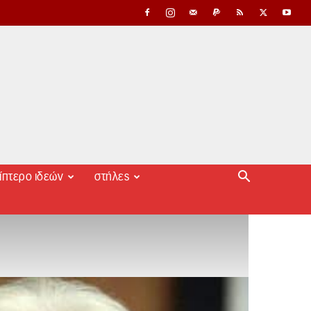
ίπτερο ιδεών
στήλες