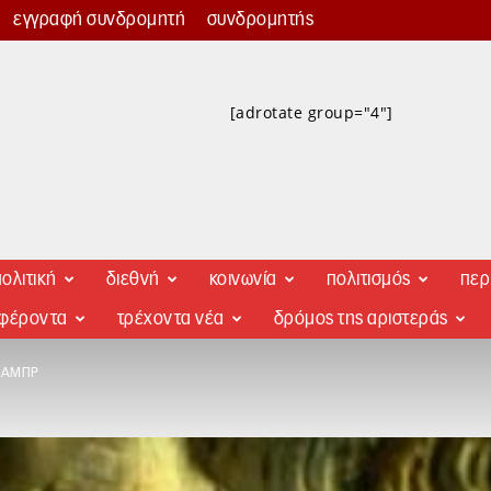
εγγραφή συνδρομητή
συνδρομητής
[adrotate group="4"]
ολιτική
διεθνή
κοινωνία
πολιτισμός
περ
αφέροντα
τρέχοντα νέα
δρόμος της αριστεράς
ΦΑΜΠΡ