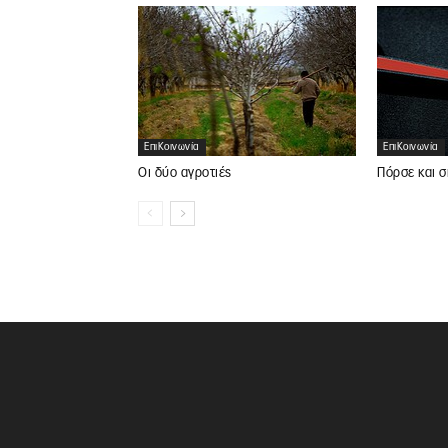
ΕπιΚοινωνία
ΕπιΚοινωνία
Οι δύο αγροτιές
Πόρσε και σ