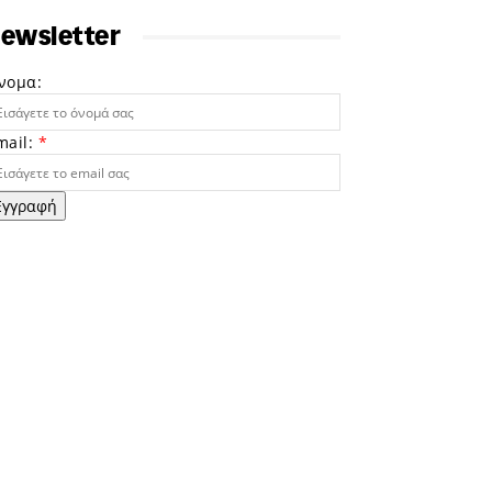
ewsletter
νομα:
mail:
*
Εγγραφή