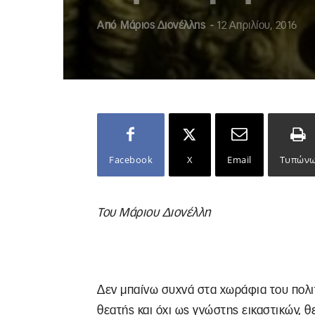
Από
Μάριος Διονέλλης
-
12 Απριλίου, 2016
Facebook
X
Email
Τυπών
Του Μάριου Διονέλλη
Δεν μπαίνω συχνά στα χωράφια του πολιτι
θεατής και όχι ως γνώστης εικαστικών, 