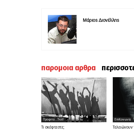
Μάριος Διονέλλης
παρομοια αρθρα
περισσοτ
Προφητε...troll!
ΕπιΚοινωνία
Τι σκέφτεστε;
Τελειώνουν 