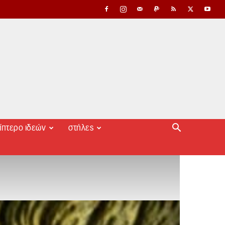
ίπτερο ιδεών
στήλες