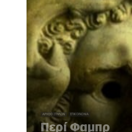
ΑΡΧΕΊΟ ΣΤΗΛΏΝ
ΕΠΙΚΟΙΝΩΝΊΑ
Περί Φαμπρ