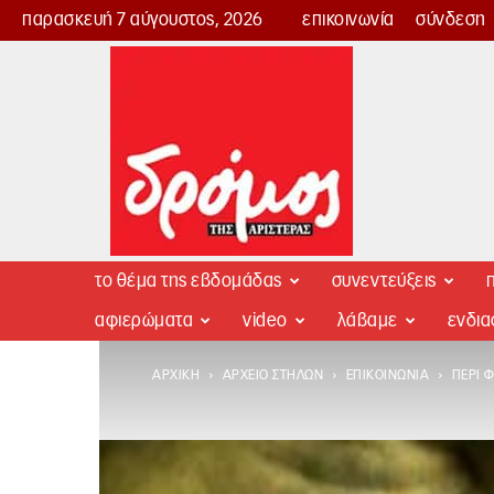
παρασκευή 7 αύγουστος, 2026
επικοινωνία
σύνδεση
Δρόμος
της
Αριστεράς
το θέμα της εβδομάδας
συνεντεύξεις
π
αφιερώματα
video
λάβαμε
ενδι
ΑΡΧΙΚΉ
ΑΡΧΕΊΟ ΣΤΗΛΏΝ
ΕΠΙΚΟΙΝΩΝΊΑ
ΠΕΡΊ 