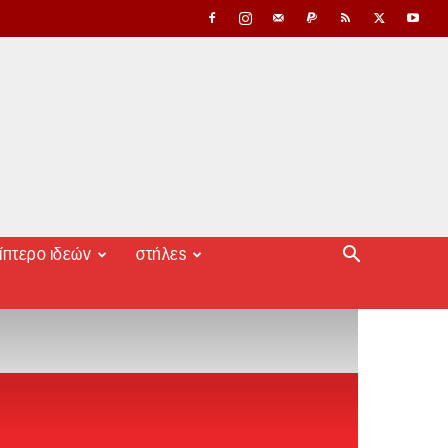
ίπτερο ιδεών
στήλες