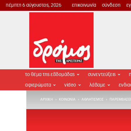
πέμπτη 6 αύγουστος, 2026
επικοινωνία
σύνδεση
ε
Δρόμος
της
Αριστεράς
το θέμα της εβδομάδας
συνεντεύξεις
π
αφιερώματα
video
λάβαμε
ενδι
ΑΡΧΙΚΉ
ΚΟΙΝΩΝΊΑ
ΑΘΛΗΤΙΣΜΌΣ
ΠΑΡΕΜΒΆΣΕΙ