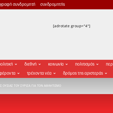
γγραφή συνδρομητή
συνδρομητής
[adrotate group="4"]
ολιτική
διεθνή
κοινωνία
πολιτισμός
περ
αφέροντα
τρέχοντα νέα
δρόμος της αριστεράς
Σ ΟΥΣΊΑΣ ΤΟΥ ΣΥΡΙΖΑ ΓΙΑ ΤΟΝ ΑΘΛΗΤΙΣΜΌ