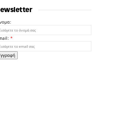
ewsletter
νομα:
mail:
*
Εγγραφή