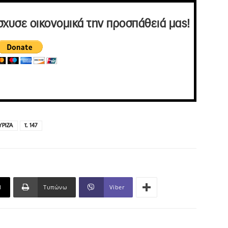
σχυσε οικονομικά την προσπάθειά μας!
ΥΡΙΖΑ
τ. 147
l
Τυπώνω
Viber