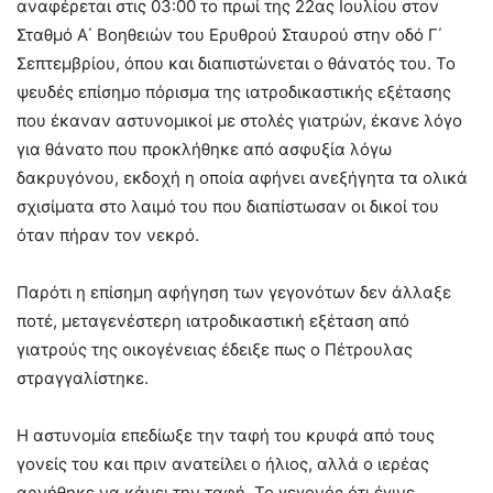
αναφέρεται στις 03:00 το πρωί της 22ας Ιουλίου στον
Σταθμό Α΄ Βοηθειών του Ερυθρού Σταυρού στην οδό Γ΄
Σεπτεμβρίου, όπου και διαπιστώνεται ο θάνατός του. Το
ψευδές επίσημο πόρισμα της ιατροδικαστικής εξέτασης
που έκαναν αστυνομικοί με στολές γιατρών, έκανε λόγο
για θάνατο που προκλήθηκε από ασφυξία λόγω
δακρυγόνου, εκδοχή η οποία αφήνει ανεξήγητα τα ολικά
σχισίματα στο λαιμό του που διαπίστωσαν οι δικοί του
όταν πήραν τον νεκρό.
Παρότι η επίσημη αφήγηση των γεγονότων δεν άλλαξε
ποτέ, μεταγενέστερη ιατροδικαστική εξέταση από
γιατρούς της οικογένειας έδειξε πως ο Πέτρουλας
στραγγαλίστηκε.
Η αστυνομία επεδίωξε την ταφή του κρυφά από τους
γονείς του και πριν ανατείλει ο ήλιος, αλλά ο ιερέας
αρνήθηκε να κάνει την ταφή. Το γεγονός ότι έγινε