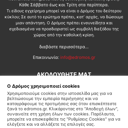
Κάθε Σάββατο έως και Τρίτη στα περίπτερα.
Τι είδους εγχείρημα μπορεί να είναι ο Δρόμος του δεύτερου
κύκλου; Σε αυτό το ερώτημα πρέπει, κατ’ αρχάς, να δώσουμε
μιαν απάντηση. Ο Δρόμος πρέπει ενσυνείδητα και
σχεδιασμένα να προσδιοριστεί ως συμβολή διεξόδου της
χώρας από την καθολική κρίση.
διαβάστε περισσότερα...
Επικοινωνία:
info@edromos.gr
ΑΚΟΛΟΥΘΗΣΕ ΜΑΣ
Ο Δρόμος χρησιμοποιεί cookies
Χρησιμοποιούμε cookies στην ιστοσελίδα μας για να
βελτιώσουμε την εμπειρία περιήγησης και να
καταγράφουμε τις προτιμήσεις σας όταν επισκέπτεστε
ξανά το edromos.gr. Κλικάροντας στο "Αποδοχή όλων",
συναινείτε στη χρήση όλων των cookies. Παρόλαυτα,
Εγγραφή συνδρομητή
Πολιτική
Διεθνή
Κοινωνία
μπορείτε να επισκεφθείτε τις "Ρυθμίσεις Cookies" για να
ελέγξετε και να αλλάξετε τις επιλογές σας.
Πολιτισμός
Αφιερώματα