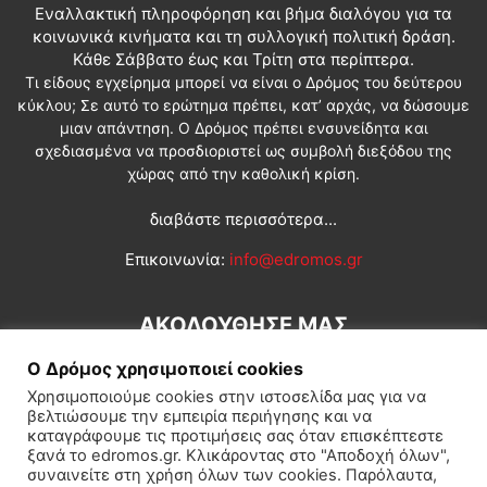
Εναλλακτική πληροφόρηση και βήμα διαλόγου για τα
κοινωνικά κινήματα και τη συλλογική πολιτική δράση.
Κάθε Σάββατο έως και Τρίτη στα περίπτερα.
Τι είδους εγχείρημα μπορεί να είναι ο Δρόμος του δεύτερου
κύκλου; Σε αυτό το ερώτημα πρέπει, κατ’ αρχάς, να δώσουμε
μιαν απάντηση. Ο Δρόμος πρέπει ενσυνείδητα και
σχεδιασμένα να προσδιοριστεί ως συμβολή διεξόδου της
χώρας από την καθολική κρίση.
διαβάστε περισσότερα...
Επικοινωνία:
info@edromos.gr
ΑΚΟΛΟΥΘΗΣΕ ΜΑΣ
Ο Δρόμος χρησιμοποιεί cookies
Χρησιμοποιούμε cookies στην ιστοσελίδα μας για να
βελτιώσουμε την εμπειρία περιήγησης και να
καταγράφουμε τις προτιμήσεις σας όταν επισκέπτεστε
ξανά το edromos.gr. Κλικάροντας στο "Αποδοχή όλων",
συναινείτε στη χρήση όλων των cookies. Παρόλαυτα,
Εγγραφή συνδρομητή
Πολιτική
Διεθνή
Κοινωνία