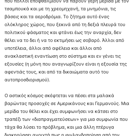
που πολλοί εποφθαλμιούν να πάρουν γερή μερίδα με τον
τσαμπουκά και με τη χρεομηχανή, τα μνημόνια, τις
βάσεις και τα αεροδρόμια. Το ζήτημα αυτό ένας
ολόκληρος χώρος, που ξεκινά από τη δεξιά πλευρά του
πολιτικού φάσματος και φτάνει έως την αναρχία, δεν
θέλει να το δει ή να το εκτιμήσει ως σοβαρό. Άλλοι από
υποτέλεια, άλλοι από αφέλεια και άλλοι από
ανακλαστική εναντίωση στο σύστημα και εν γένει τις
εξουσίες (η μόνη που αναγνωρίζουν είναι η εξουσία της
αφεντιάς τους, και από τα δικαιώματα αυτό του
αυτοπροσδιορισμού).
Ο αστικός κόσμος σκέφτεται να πέσει στα μαλακά
βαρώντας προσοχές σε Αμερικάνους και Γερμανούς. Μια
μερίδα του θέλει και έχει συμφωνήσει να κάτσει στο
τραπέζι των «διαπραγματεύσεων» για μια συμφωνία που
τάχα θα λύσει το πρόβλημα, και μια άλλη πτέρυγα
διακηρύσσει ανοιχτά πως η φινλανδοποίηση από την