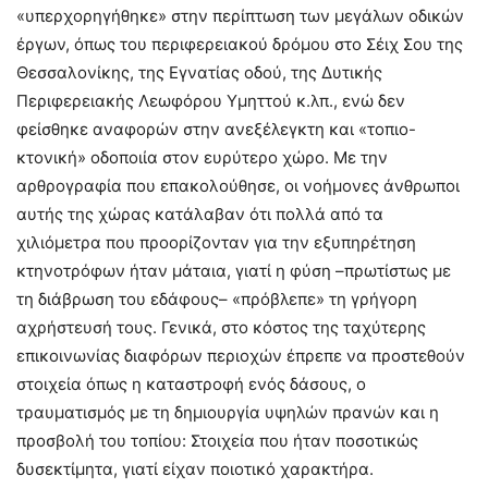
«υπερχορηγήθηκε» στην περίπτωση των μεγάλων οδικών
έργων, όπως του περιφερειακού δρόμου στο Σέιχ Σου της
Θεσσαλονίκης, της Εγνατίας οδού, της Δυτικής
Περιφερειακής Λεωφόρου Υμηττού κ.λπ., ενώ δεν
φείσθηκε αναφορών στην ανεξέλεγκτη και «τοπιο-
κτονική» οδοποιία στον ευρύτερο χώρο. Με την
αρθρογραφία που επακολούθησε, οι νοήμονες άνθρωποι
αυτής της χώρας κατάλαβαν ότι πολλά από τα
χιλιόμετρα που προορίζονταν για την εξυπηρέτηση
κτηνοτρόφων ήταν μάταια, γιατί η φύση –πρωτίστως με
τη διάβρωση του εδάφους– «πρόβλεπε» τη γρήγορη
αχρήστευσή τους. Γενικά, στο κόστος της ταχύτερης
επικοινωνίας διαφόρων περιοχών έπρεπε να προστεθούν
στοιχεία όπως η καταστροφή ενός δάσους, ο
τραυματισμός με τη δημιουργία υψηλών πρανών και η
προσβολή του τοπίου: Στοιχεία που ήταν ποσοτικώς
δυσεκτίμητα, γιατί είχαν ποιοτικό χαρακτήρα.