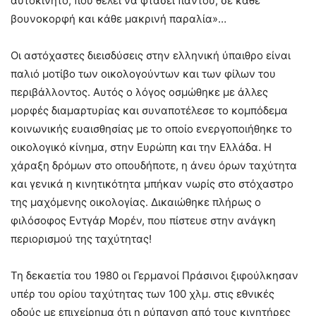
αυτοκίνητο, που θέλει να φτάσει παντού, σε κάθε
βουνοκορφή και κάθε μακρινή παραλία»…
Οι αστόχαστες διεισδύσεις στην ελληνική ύπαιθρο είναι
παλιό μοτίβο των οικολογούντων και των φίλων του
περιβάλλοντος. Αυτός ο λόγος οσμώθηκε με άλλες
μορφές διαμαρτυρίας και συναποτέλεσε το κομπόδεμα
κοινωνικής ευαισθησίας με το οποίο ενεργοποιήθηκε το
οικολογικό κίνημα, στην Ευρώπη και την Ελλάδα. Η
χάραξη δρόμων στο οπουδήποτε, η άνευ όρων ταχύτητα
και γενικά η κινητικότητα μπήκαν νωρίς στο στόχαστρο
της μαχόμενης οικολογίας. Δικαιώθηκε πλήρως ο
φιλόσοφος Εντγάρ Μορέν, που πίστευε στην ανάγκη
περιορισμού της ταχύτητας!
Τη δεκαετία του 1980 οι Γερμανοί Πράσινοι ξιφούλκησαν
υπέρ του ορίου ταχύτητας των 100 χλμ. στις εθνικές
οδούς με επιχείρημα ότι η ρύπανση από τους κινητήρες