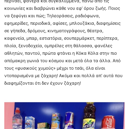
περνάει, φανερά και συγκαλυμμένα, πάνω από τις
κοινωνίες και διαβρώνει κάθε νου εφ’ όρου ζωής. Ποιος
να ξεφύγει και πώς; Τηλεοράσεις, ραδιόφωνα,
εφημερίδες, περιοδικά, αφίσες, μπλουζάκια, διαφημίσεις
σε γήπεδα, δρόμους, κινηματογράφους, θέατρα,
καφενεία, μπαρ, εστιατόρια, σουπερμάρκετ, περίπτερα,
πλοία, ξενοδοχεία, ομπρέλες στη θάλασσα, φανέλες
αθλητών, παντού, πρώτα φτάνει η Κόκα Κόλα στην πιο
απόμακρη γωνιά του κόσμου και μετά όλα τα άλλα. Από
τους «φυσικούς χυμούς» μέχρι το τσάι, όλα είναι
ντοπαρισμένα με ζάχαρη! Ακόμα και πολλά απ’ αυτά που
διαφημίζονται ότι δεν έχουν ζάχαρη!