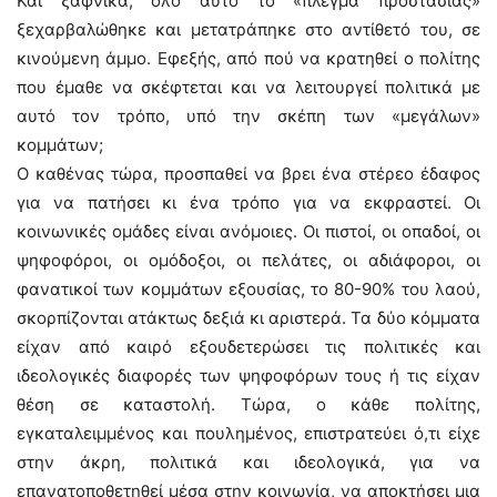
Και ξαφνικά, όλο αυτό το «πλέγμα προστασίας»
ξεχαρβαλώθηκε και μετατράπηκε στο αντίθετό του, σε
κινούμενη άμμο. Εφεξής, από πού να κρατηθεί ο πολίτης
που έμαθε να σκέφτεται και να λειτουργεί πολιτικά με
αυτό τον τρόπο, υπό την σκέπη των «μεγάλων»
κομμάτων;
Ο καθένας τώρα, προσπαθεί να βρει ένα στέρεο έδαφος
για να πατήσει κι ένα τρόπο για να εκφραστεί. Οι
κοινωνικές ομάδες είναι ανόμοιες. Οι πιστοί, οι οπαδοί, οι
ψηφοφόροι, οι ομόδοξοι, οι πελάτες, οι αδιάφοροι, οι
φανατικοί των κομμάτων εξουσίας, το 80-90% του λαού,
σκορπίζονται ατάκτως δεξιά κι αριστερά. Τα δύο κόμματα
είχαν από καιρό εξουδετερώσει τις πολιτικές και
ιδεολογικές διαφορές των ψηφοφόρων τους ή τις είχαν
θέση σε καταστολή. Τώρα, ο κάθε πολίτης,
εγκαταλειμμένος και πουλημένος, επιστρατεύει ό,τι είχε
στην άκρη, πολιτικά και ιδεολογικά, για να
επανατοποθετηθεί μέσα στην κοινωνία, να αποκτήσει μια