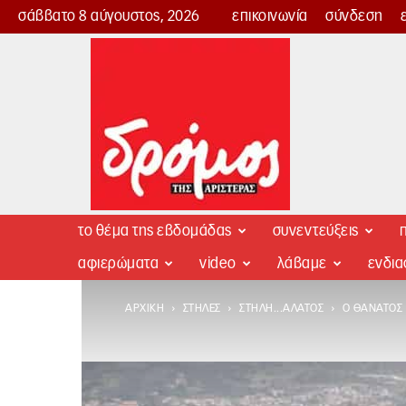
σάββατο 8 αύγουστος, 2026
επικοινωνία
σύνδεση
Δρόμος
της
Αριστεράς
το θέμα της εβδομάδας
συνεντεύξεις
π
αφιερώματα
video
λάβαμε
ενδι
ΑΡΧΙΚΉ
ΣΤΉΛΕΣ
ΣΤΉΛΗ...ΆΛΑΤΟΣ
Ο ΘΆΝΑΤΌΣ 