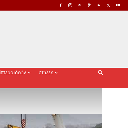
ίπτερο ιδεών
στήλες