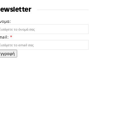
ewsletter
νομα:
mail:
*
Εγγραφή