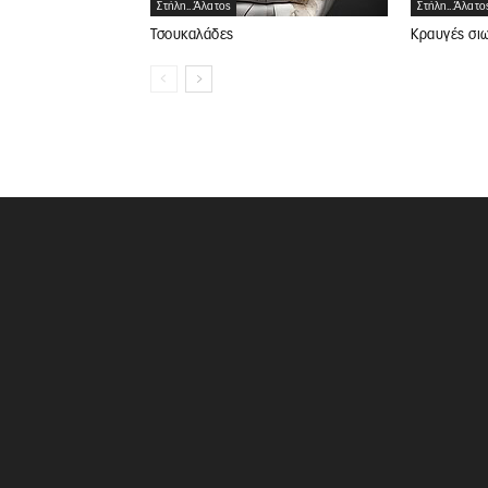
Στήλη...άλατος
Στήλη...άλατο
Τσουκαλάδες
Κραυγές σι