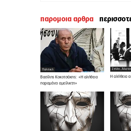
παρομοια αρθρα
περισσοτ
Στήλη...άλατο
Πολιτική
Η αλήθεια α
Βασίλης Κοκοτσάκης: «Η αλήθεια
παραμένει αμείλικτη»