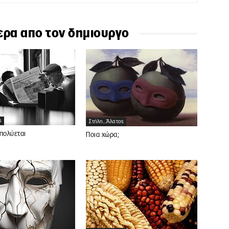
ερα απο τον δημιουργο
ς
Στήλη...άλατος
πολύεται
Ποια χώρα;