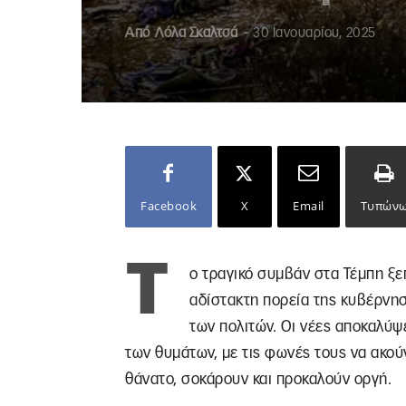
Από
Λόλα Σκαλτσά
-
30 Ιανουαρίου, 2025
Facebook
X
Email
Τυπών
Τ
ο τραγικό συμβάν στα Τέμπη ξε
αδίστακτη πορεία της κυβέρνησ
των πολιτών. Οι νέες αποκαλύψ
των θυμάτων, με τις φωνές τους να ακού
θάνατο, σοκάρουν και προκαλούν οργή.