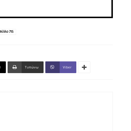
Φύλλο 715
l
Τυπώνω
Viber