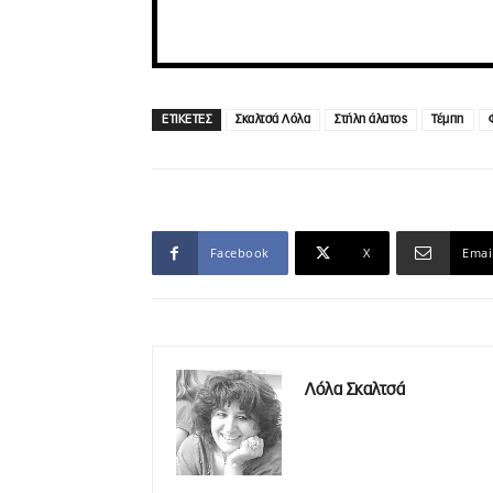
ΕΤΙΚΕΤΕΣ
Σκαλτσά Λόλα
Στήλη άλατος
Τέμπη
Facebook
X
Emai
Λόλα Σκαλτσά