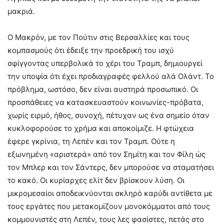
μακριά.
Ο Μακρόν, με τον Πούτιν στις Βερσαλλίες και τους
κομπασμούς ότι έδειξε την προεδρική του ισχύ
σφίγγοντας υπερβολικά το χέρι του Τραμπ, δημιουργεί
την υποψία ότι έχει προδιαγραφές φελλού αλά Ολάντ. Το
πρόβλημα, ωστόσο, δεν είναι αυστηρά προσωπικό. Οι
προσπάθειες να κατασκευαστούν κοινωνίες-πρόβατα,
χωρίς ειρμό, ήθος, συνοχή, πέτυχαν ως ένα σημείο όταν
κυκλοφορούσε το χρήμα και αποκοίμιζε. Η φτώχεια
έφερε γκρίνια, τη Λεπέν και τον Τραμπ. Ούτε η
εξωνημένη «αριστερά» από τον Σημίτη και τον Φίλη ώς
τον Μπλερ και τον Σάντερς, δεν μπορούσε να σταματήσει
το κακό. Οι κυρίαρχες ελίτ δεν βρίσκουν λύση. Οι
μικρομεσαίοι αποδεικνύονται σκληρό καρύδι αντίθετα με
τους εργάτες που μετακομίζουν μονοκόμματοι από τους
κομμουνιστές στη Λεπέν, τους λες φασίστες, πετάς στο