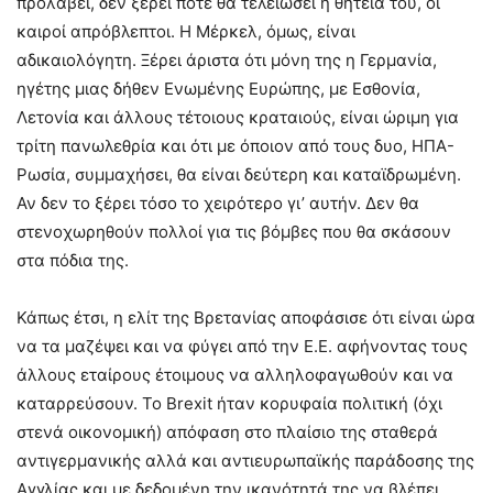
προλάβει, δεν ξέρει πότε θα τελειώσει η θητεία του, οι
καιροί απρόβλεπτοι. Η Μέρκελ, όμως, είναι
αδικαιολόγητη. Ξέρει άριστα ότι μόνη της η Γερμανία,
ηγέτης μιας δήθεν Ενωμένης Ευρώπης, με Εσθονία,
Λετονία και άλλους τέτοιους κραταιούς, είναι ώριμη για
τρίτη πανωλεθρία και ότι με όποιον από τους δυο, ΗΠΑ-
Ρωσία, συμμαχήσει, θα είναι δεύτερη και καταϊδρωμένη.
Αν δεν το ξέρει τόσο το χειρότερο γι’ αυτήν. Δεν θα
στενοχωρηθούν πολλοί για τις βόμβες που θα σκάσουν
στα πόδια της.
Κάπως έτσι, η ελίτ της Βρετανίας αποφάσισε ότι είναι ώρα
να τα μαζέψει και να φύγει από την Ε.Ε. αφήνοντας τους
άλλους εταίρους έτοιμους να αλληλοφαγωθούν και να
καταρρεύσουν. Το Brexit ήταν κορυφαία πολιτική (όχι
στενά οικονομική) απόφαση στο πλαίσιο της σταθερά
αντιγερμανικής αλλά και αντιευρωπαϊκής παράδοσης της
Αγγλίας και με δεδομένη την ικανότητά της να βλέπει