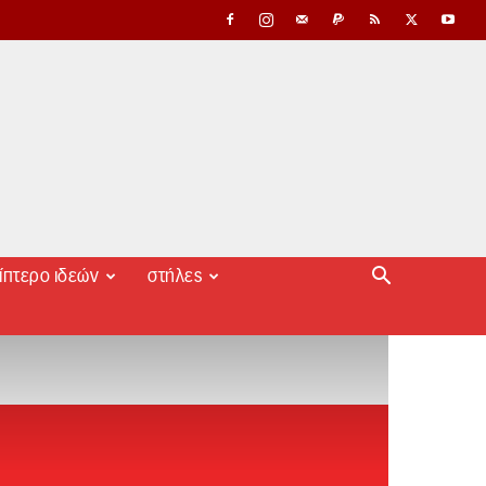
ίπτερο ιδεών
στήλες