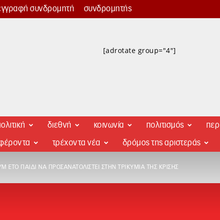
εγγραφή συνδρομητή
συνδρομητής
[adrotate group="4"]
ολιτική
διεθνή
κοινωνία
πολιτισμός
περ
αφέροντα
τρέχοντα νέα
δρόμος της αριστεράς
Μ ΕΤΟ ΠΑΙΔΊ ΝΑ ΠΡΟΣΑΝΑΤΟΛΙΣΤΕΊ ΣΤΗΝ ΤΡΙΚΥΜΊΑ ΤΗΣ ΚΡΊΣΗΣ