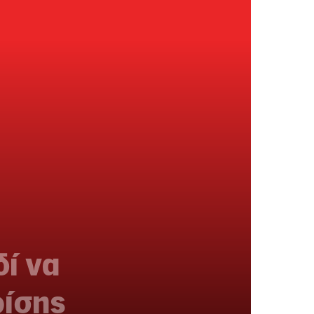
δί να
ρίσης