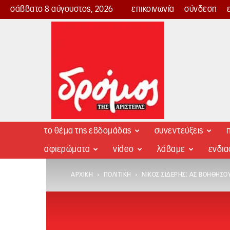
σάββατο 8 αύγουστος, 2026
επικοινωνία
σύνδεση
Δρόμος
της
Αριστεράς
το θέμα της εβδομάδας
συνεντεύξεις
π
αφιερώματα
video
λάβαμε
ενδι
ΑΡΧΙΚΉ
ΠΟΛΙΤΙΚΉ
ΝΊΚΟΣ ΣΙΔΈΡΗΣ: ΑΣ ΒΟΗΘΉΣΟΥ