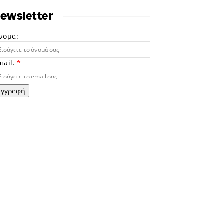
ewsletter
νομα:
mail:
*
Εγγραφή