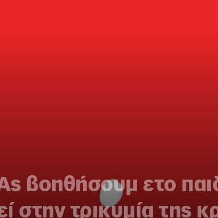
 Ας βοηθήσουμ ετο παι
ί στην τρικυμία της κ