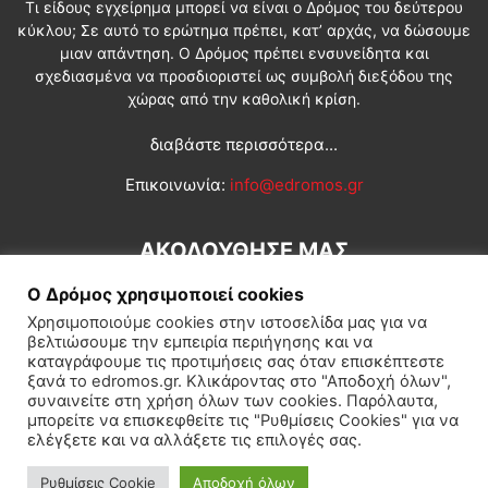
Τι είδους εγχείρημα μπορεί να είναι ο Δρόμος του δεύτερου
κύκλου; Σε αυτό το ερώτημα πρέπει, κατ’ αρχάς, να δώσουμε
μιαν απάντηση. Ο Δρόμος πρέπει ενσυνείδητα και
σχεδιασμένα να προσδιοριστεί ως συμβολή διεξόδου της
χώρας από την καθολική κρίση.
διαβάστε περισσότερα...
Επικοινωνία:
info@edromos.gr
ΑΚΟΛΟΥΘΗΣΕ ΜΑΣ
Ο Δρόμος χρησιμοποιεί cookies
Χρησιμοποιούμε cookies στην ιστοσελίδα μας για να
βελτιώσουμε την εμπειρία περιήγησης και να
καταγράφουμε τις προτιμήσεις σας όταν επισκέπτεστε
ξανά το edromos.gr. Κλικάροντας στο "Αποδοχή όλων",
συναινείτε στη χρήση όλων των cookies. Παρόλαυτα,
Εγγραφή συνδρομητή
Πολιτική
Διεθνή
Κοινωνία
μπορείτε να επισκεφθείτε τις "Ρυθμίσεις Cookies" για να
ελέγξετε και να αλλάξετε τις επιλογές σας.
Πολιτισμός
Αφιερώματα
Ρυθμίσεις Cookie
Αποδοχή όλων