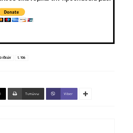
ο ιδεών
τ. 106
l
Τυπώνω
Viber