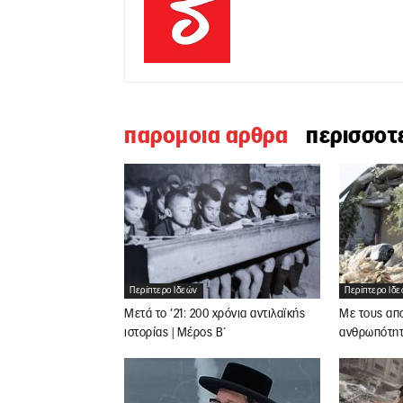
παρομοια αρθρα
περισσοτ
Περίπτερο Ιδεών
Περίπτερο Ιδ
Μετά το ’21: 200 χρόνια αντιλαϊκής
Με τους απο
ιστορίας | Μέρος Β΄
ανθρωπότητ