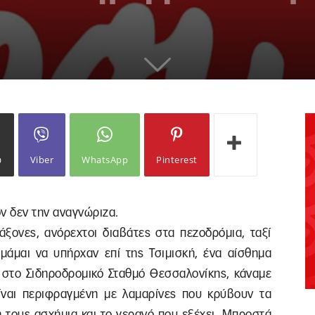
ω
Viber
WhatsApp
Pinterest
ν δεν την αναγνώριζα.
άξονες, ανόρεχτοι διαβάτες στα πεζοδρόμια, ταξί
μάμαι να υπήρχαν επί της Τσιμισκή, ένα αίσθημα
στο Σιδηροδρομικό Σταθμό Θεσσαλονίκης, κάναμε
ίναι περιφραγμένη με λαμαρίνες που κρύβουν τα
κή τους ασχήμια και το γερανό που εξέχει. Μπροστά