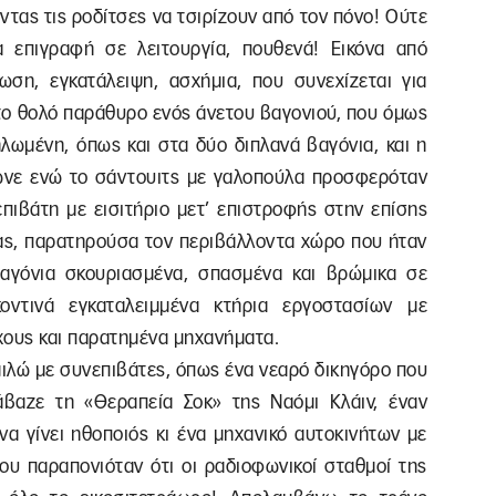
ντας τις ροδίτσες να τσιρίζουν από τον πόνο! Ούτε
 επιγραφή σε λειτουργία, πουθενά! Εικόνα από
ση, εγκατάλειψη, ασχήμια, που συνεχίζεται για
το θολό παράθυρο ενός άνετου βαγονιού, που όμως
ηλωμένη, όπως και στα δύο διπλανά βαγόνια, και η
ωνε ενώ το σάντουιτς με γαλοπούλα προσφερόταν
επιβάτη με εισιτήριο μετ’ επιστροφής στην επίσης
τας, παρατηρούσα τον περιβάλλοντα χώρο που ήταν
αγόνια σκουριασμένα, σπασμένα και βρώμικα σε
οντινά εγκαταλειμμένα κτήρια εργοστασίων με
χους και παρατημένα μηχανήματα.
ιλώ με συνεπιβάτες, όπως ένα νεαρό δικηγόρο που
άβαζε τη «Θεραπεία Σοκ» της Ναόμι Κλάιν, έναν
να γίνει ηθοποιός κι ένα μηχανικό αυτοκινήτων με
ου παραπονιόταν ότι οι ραδιοφωνικοί σταθμοί της