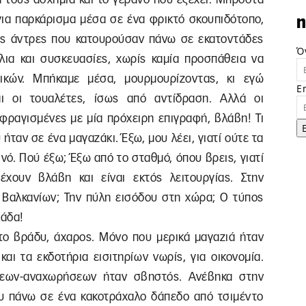
για παρκάρισμα μέσα σε ένα φρικτό σκουπιδότοπο,
n
υς άντρες που κατουρούσαν πάνω σε εκατοντάδες
Ό
λια και συσκευασίες, χωρίς καμία προσπάθεια να
ικών. Μπήκαμε μέσα, μουρμουρίζοντας, κι εγώ
E
ι οι τουαλέτες, ίσως από αντίδραση. Αλλά οι
σφραγισμένες με μία πρόχειρη επιγραφή, βλάβη! Τι
ταν σε ένα μαγαζάκι. Έξω, μου λέει, γιατί ούτε τα
νό. Πού έξω; Έξω από το σταθμό, όπου βρεις, γιατί
έχουν βλάβη και είναι εκτός λειτουργίας. Στην
Βαλκανίων; Την πύλη εισόδου στη χώρα; Ο τύπος
λάδα!
ο βράδυ, άχαρος. Μόνο που μερικά μαγαζιά ήταν
αι τα εκδοτήρια εισιτηρίων νωρίς, για οικονομία.
ίξεων-αναχωρήσεων ήταν σβηστός. Ανέβηκα στην
υ πάνω σε ένα κακοτράχαλο δάπεδο από τσιμέντο