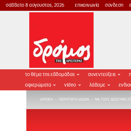
σάββατο 8 αύγουστος, 2026
επικοινωνία
σύνδεση
Δρόμος
της
Αριστεράς
το θέμα της εβδομάδας
συνεντεύξεις
π
αφιερώματα
video
λάβαμε
ενδι
ΑΡΧΙΚΉ
ΠΕΡΊΠΤΕΡΟ ΙΔΕΏΝ
ΝΑ ΤΟΥΣ ΔΈΣΟΥΜΕ ΣΤ