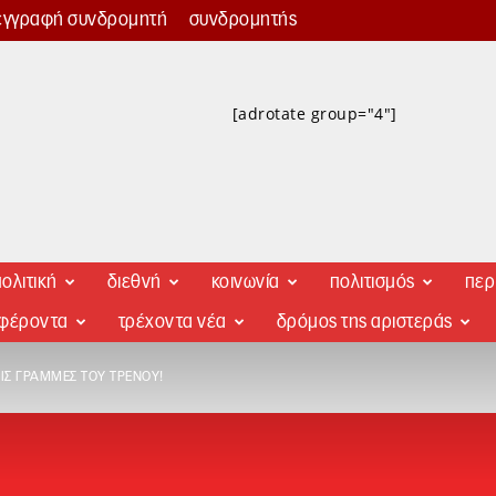
εγγραφή συνδρομητή
συνδρομητής
[adrotate group="4"]
ολιτική
διεθνή
κοινωνία
πολιτισμός
περ
αφέροντα
τρέχοντα νέα
δρόμος της αριστεράς
ΙΣ ΓΡΑΜΜΈΣ ΤΟΥ ΤΡΈΝΟΥ!