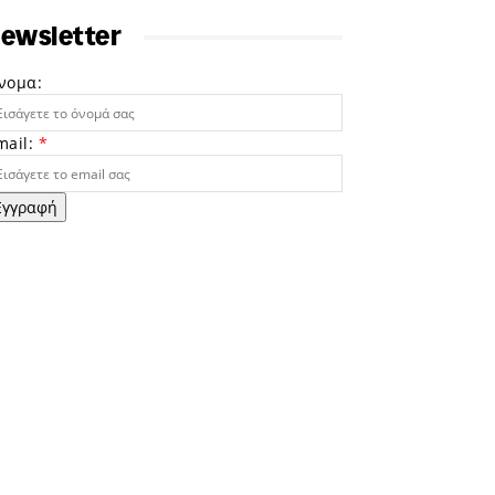
ewsletter
νομα:
mail:
*
Εγγραφή