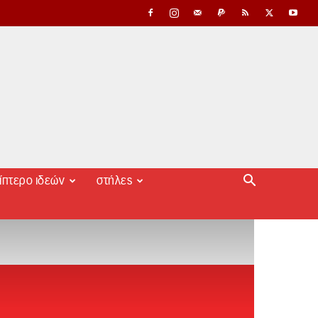
ίπτερο ιδεών
στήλες