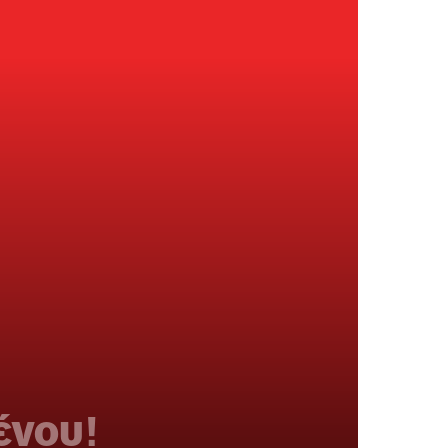
ένου!