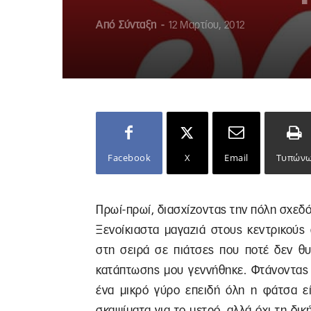
Από
Σύνταξη
-
12 Μαρτίου, 2012
Facebook
X
Email
Τυπών
Πρωί-πρωί, διασχίζοντας την πόλη σχεδό
Ξενοίκιαστα μαγαζιά στους κεντρικούς 
στη σειρά σε πιάτσες που ποτέ δεν θυ
κατάπτωσης μου γεννήθηκε. Φτάνοντας 
ένα μικρό γύρο επειδή όλη η φάτσα ε
σκαψίματα για το μετρό, αλλά όχι τη δι