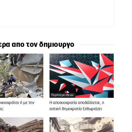
ερα απο τον δημιουργο
εών
Περίπτερο Ιδεών
ικιοκράτες ή με την
Η αποικιοκρατία αποβάλλεται, η
α;
αστική δημοκρατία ξεθωριάζει