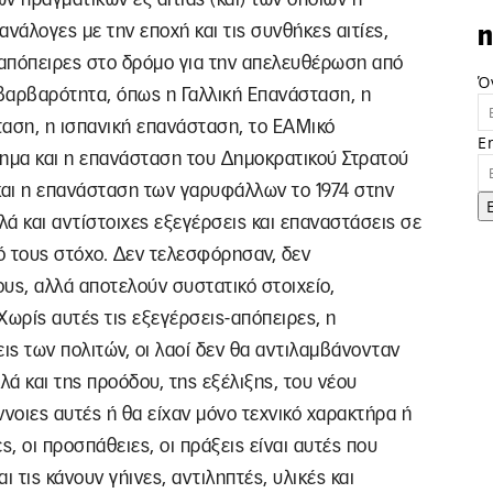
νάλογες με την εποχή και τις συνθήκες αιτίες,
n
απόπειρες στο δρόμο για την απελευθέρωση από
Ό
 βαρβαρότητα, όπως η Γαλλική Επανάσταση, η
ταση, η ισπανική επανάσταση, το ΕΑΜικό
E
νημα και η επανάσταση του Δημοκρατικού Στρατού
και η επανάσταση των γαρυφάλλων το 1974 στην
ά και αντίστοιχες εξεγέρσεις και επαναστάσεις σε
κό τους στόχο. Δεν τελεσφόρησαν, δεν
υς, αλλά αποτελούν συστατικό στοιχείο,
Χωρίς αυτές τις εξεγέρσεις-απόπειρες, η
ις των πολιτών, οι λαοί δεν θα αντιλαμβάνονταν
λά και της προόδου, της εξέλιξης, του νέου
έννοιες αυτές ή θα είχαν μόνο τεχνικό χαρακτήρα ή
ς, οι προσπάθειες, οι πράξεις είναι αυτές που
 τις κάνουν γήινες, αντιληπτές, υλικές και