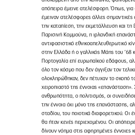
απόπειρα έμεινε ατελέσφορη. Όπως, για α
έμειναν ατελέσφορες άλλες σημαντικές 
την καταπίεση, την εκμετάλλευση και τη
Παρισινή Κομμούνα, η ιρλανδική επανάσ
αντιφασιστικό εθνικοαπελευθερωτικό κί
στην Ελλάδα ή ο γαλλικός Μάης του ’68 
Πορτογαλία επί ευρωπαϊκού εδάφους, αλλ
όλο τον κόσμο που δεν άγγιξαν τον τελι
ολοκληρώθηκαν, δεν πέτυχαν το σκοπό το
χειροπιαστό της έννοιας «επανάσταση». 
ανθρωπότητα, ο πολιτισμός, οι συνειδήσε
την έννοια όχι μόνο της επανάστασης, αλ
σταδίου, του ποιοτικά διαφορετικού. Οι 
θα ήταν κενές περιεχομένου. Οι απόπειρε
δίνουν νόημα στις αφηρημένες έννοιες και