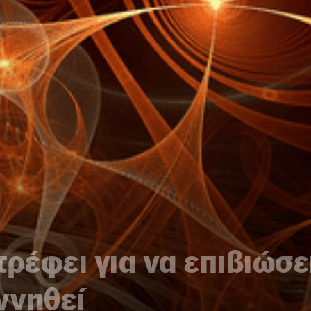
ρέφει για να επιβιώσει
ννηθεί