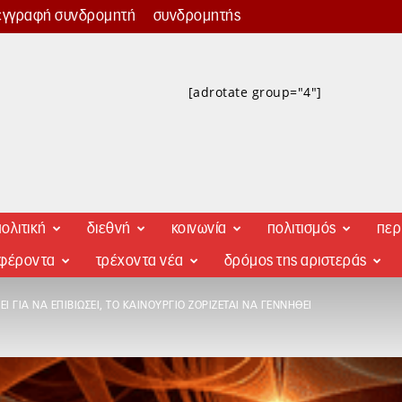
εγγραφή συνδρομητή
συνδρομητής
[adrotate group="4"]
ολιτική
διεθνή
κοινωνία
πολιτισμός
περ
αφέροντα
τρέχοντα νέα
δρόμος της αριστεράς
Ι ΓΙΑ ΝΑ ΕΠΙΒΙΏΣΕΙ, ΤΟ ΚΑΙΝΟΎΡΓΙΟ ΖΟΡΊΖΕΤΑΙ ΝΑ ΓΕΝΝΗΘΕΊ