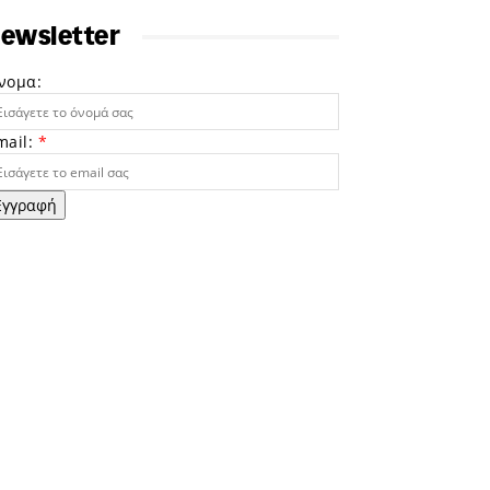
ewsletter
νομα:
mail:
*
Εγγραφή