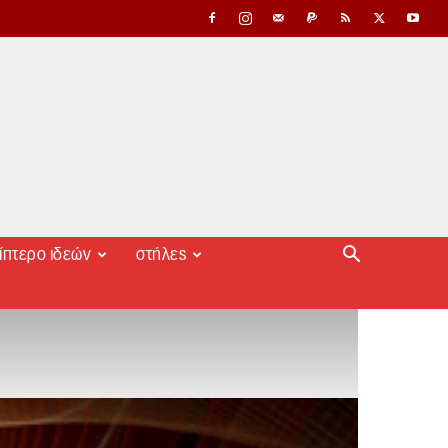
ίπτερο ιδεών
στήλες