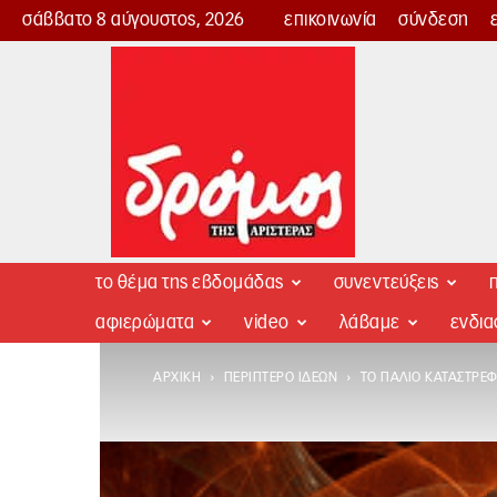
σάββατο 8 αύγουστος, 2026
επικοινωνία
σύνδεση
Δρόμος
της
Αριστεράς
το θέμα της εβδομάδας
συνεντεύξεις
π
αφιερώματα
video
λάβαμε
ενδι
ΑΡΧΙΚΉ
ΠΕΡΊΠΤΕΡΟ ΙΔΕΏΝ
ΤΟ ΠΑΛΙΌ ΚΑΤΑΣΤΡΈΦΕ