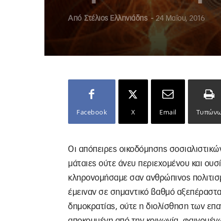
Από
Στέλιος Ελληνιάδης
-
24 Μαΐου, 2016
Facebook
X
Email
Τυπών
Οι απόπειρες οικοδόμησης σοσιαλιστικώ
μάταιες ούτε άνευ περιεχομένου και ουσί
κληρονομήσαμε σαν ανθρώπινος πολιτισμ
έμειναν σε σημαντικό βαθμό αξεπέραστα
δημοκρατίας, ούτε η διολίσθηση των επ
αποκομμένη από την κοινωνία, φαινομένω