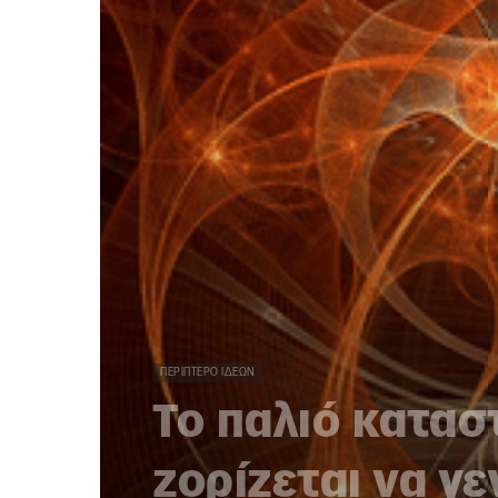
ΠΕΡΊΠΤΕΡΟ ΙΔΕΏΝ
Το παλιό καταστ
ζορίζεται να γε