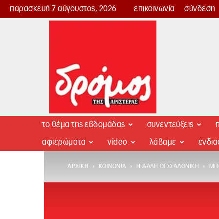
παρασκευή 7 αύγουστος, 2026
επικοινωνία
σύνδεση
Δρόμος
της
Αριστεράς
το θέμα της εβδομάδας
συνεντεύξεις
π
αφιερώματα
video
λάβαμε
ενδι
ΑΡΧΙΚΉ
ΚΟΙΝΩΝΊΑ
Η ΆΛΛΗ ΘΕΣΣΑΛΟΝΊΚΗ
ΜΠ