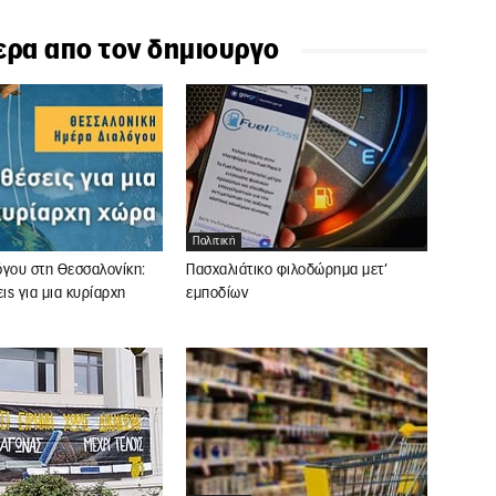
ερα απο τον δημιουργο
Πολιτική
όγου στη Θεσσαλονίκη:
Πασχαλιάτικο φιλοδώρημα μετ’
ς για μια κυρίαρχη
εμποδίων