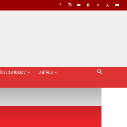
ίπτερο ιδεών
στήλες