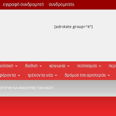
εγγραφή συνδρομητή
συνδρομητής
[adrotate group="4"]
ολιτική
διεθνή
κοινωνία
πολιτισμός
περ
αφέροντα
τρέχοντα νέα
δρόμος της αριστεράς
ΟΡΟΎΜΕ ΝΑ ΝΙΚΉΣΟΥΜΕ ΤΟΝ ΟΑΣΘ!