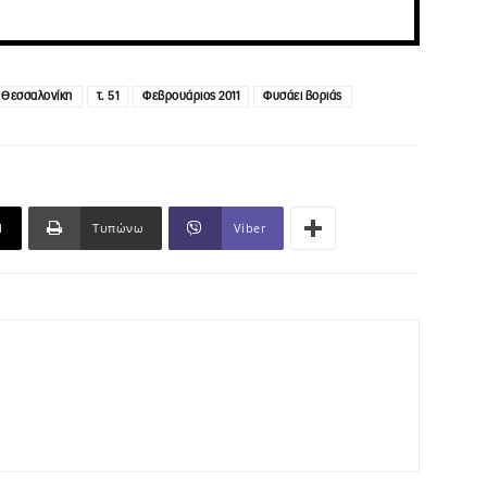
Θεσσαλονίκη
τ. 51
Φεβρουάριος 2011
Φυσάει βοριάς
l
Τυπώνω
Viber