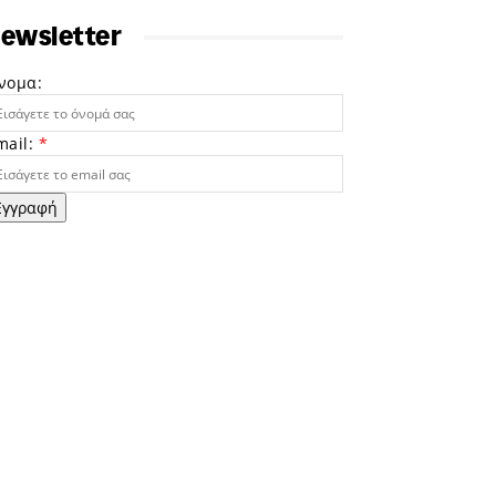
ewsletter
νομα:
mail:
*
Εγγραφή