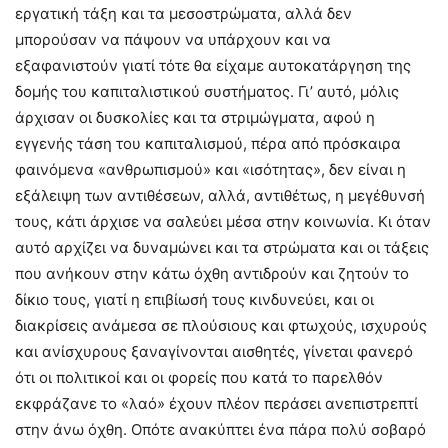
εργατική τάξη και τα μεσοστρώματα, αλλά δεν
μπορούσαν να πάψουν να υπάρχουν και να
εξαφανιστούν γιατί τότε θα είχαμε αυτοκατάργηση της
δομής του καπιταλιστικού συστήματος. Γι’ αυτό, μόλις
άρχισαν οι δυσκολίες και τα στριμώγματα, αφού η
εγγενής τάση του καπιταλισμού, πέρα από πρόσκαιρα
φαινόμενα «ανθρωπισμού» και «ισότητας», δεν είναι η
εξάλειψη των αντιθέσεων, αλλά, αντιθέτως, η μεγέθυνσή
τους, κάτι άρχισε να σαλεύει μέσα στην κοινωνία. Κι όταν
αυτό αρχίζει να δυναμώνει και τα στρώματα και οι τάξεις
που ανήκουν στην κάτω όχθη αντιδρούν και ζητούν το
δίκιο τους, γιατί η επιβίωσή τους κινδυνεύει, και οι
διακρίσεις ανάμεσα σε πλούσιους και φτωχούς, ισχυρούς
και ανίσχυρους ξαναγίνονται αισθητές, γίνεται φανερό
ότι οι πολιτικοί και οι φορείς που κατά το παρελθόν
εκφράζανε το «λαό» έχουν πλέον περάσει ανεπιστρεπτί
στην άνω όχθη. Οπότε ανακύπτει ένα πάρα πολύ σοβαρό