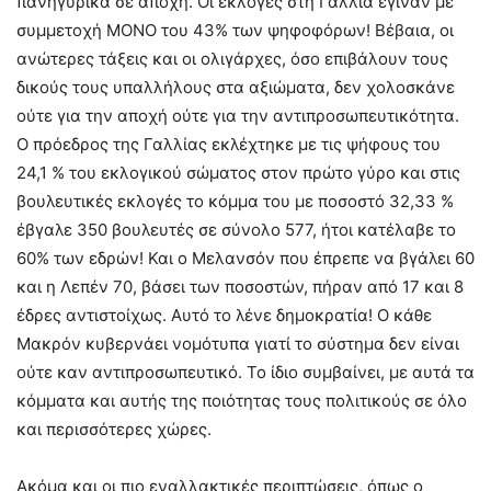
πανηγυρικά σε αποχή. Οι εκλογές στη Γαλλία έγιναν με
συμμετοχή ΜΟΝΟ του 43% των ψηφοφόρων! Βέβαια, οι
ανώτερες τάξεις και οι ολιγάρχες, όσο επιβάλουν τους
δικούς τους υπαλλήλους στα αξιώματα, δεν χολοσκάνε
ούτε για την αποχή ούτε για την αντιπροσωπευτικότητα.
Ο πρόεδρος της Γαλλίας εκλέχτηκε με τις ψήφους του
24,1 % του εκλογικού σώματος στον πρώτο γύρο και στις
βουλευτικές εκλογές το κόμμα του με ποσοστό 32,33 %
έβγαλε 350 βουλευτές σε σύνολο 577, ήτοι κατέλαβε το
60% των εδρών! Και ο Μελανσόν που έπρεπε να βγάλει 60
και η Λεπέν 70, βάσει των ποσοστών, πήραν από 17 και 8
έδρες αντιστοίχως. Αυτό το λένε δημοκρατία! Ο κάθε
Μακρόν κυβερνάει νομότυπα γιατί το σύστημα δεν είναι
ούτε καν αντιπροσωπευτικό. Το ίδιο συμβαίνει, με αυτά τα
κόμματα και αυτής της ποιότητας τους πολιτικούς σε όλο
και περισσότερες χώρες.
Ακόμα και οι πιο εναλλακτικές περιπτώσεις, όπως ο