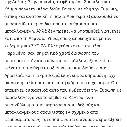
της Δεξιάς. Στην Ισπανία, το φθαρμένο Σοσιαλιστικό
Κόμμα σέρνεται πέρα-δώθε. Γενικά, σε όλη την Ευρώπη,
δυτική και ανατολική, η παλιά Αριστερά εξακολουθεί να
αποσυντίθεται ή να διατηρείται εύθραυστη και
μεταλλαγμένη. Αλλά δεν πρέπει να υποτιμηθεί, γιατί έχει
κάτι από τη Λερναία Ύδρα, όπως αποδείχτηκε με τον
κυβερνητικό ΣΥΡΙΖΑ. Ελλοχεύει και υφαρπάζει.
Παραμένει σαν σημαντικό χαρτί διάσωσης του
συστήματος. Αν και φαίνεται ότι μάλλον εξαντλεί τα
τελευταία αποθέματα αξιοπιστίας που διαθέτει σαν
Αριστερά. Και η άκρα Δεξιά δείχνει φρακαρισμένη, όχι
ακίνδυνη, αλλά ούτε και με τη φόρα που είχε πάρει. Ό,τι
απομένει, ουσιαστικά αυτό που κυβερνάει την Ευρώπη με
παραλλαγές, είναι το επιθετικό Κέντρο, ένα
συνονθύλευμα από παραδοσιακούς δεξιούς και
μεταλλαγμένους σοσιαλιστές ενισχυμένο από
ψευδοαριστερούς και όπου φυσάει ο άνεμος ακροδεξιούς,
το οποίο ακολουθεί τις νεοφιλελεύθερες επιλογές και