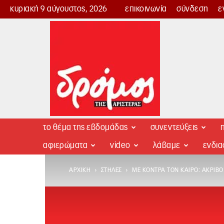
κυριακή 9 αύγουστος, 2026
επικοινωνία
σύνδεση
ε
Δρόμος
της
Αριστεράς
το θέμα της εβδομάδας
συνεντεύξεις
π
αφιερώματα
video
λάβαμε
ενδι
ΑΡΧΙΚΉ
ΣΤΉΛΕΣ
ΜΕ ΚΌΝΤΡΑ ΤΟΝ ΚΑΙΡΌ: ΑΚΡΙΒ