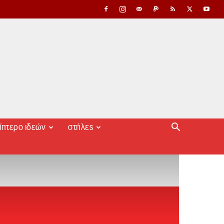
ίπτερο ιδεών
στήλες