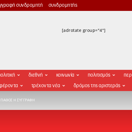
γγραφή συνδρομητή
συνδρομητής
[adrotate group="4"]
ολιτική
διεθνή
κοινωνία
πολιτισμός
περ
αφέροντα
τρέχοντα νέα
δρόμος της αριστεράς
Ό ΠΆΘΟΣ Η ΣΥΓΓΡΑΦΉ