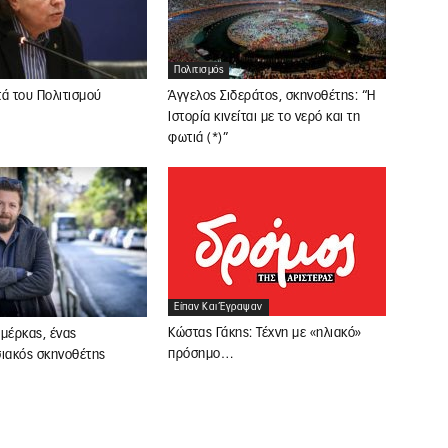
Πολιτισμός
ά του Πολιτισμού
Άγγελος Σιδεράτος, σκηνοθέτης: “Η
Ιστορία κινείται με το νερό και τη
φωτιά (*)”
Είπαν Και Έγραψαν
Κώστας Γάκης: Τέχνη με «ηλιακό»
μέρκας, ένας
πρόσημο…
σιακός σκηνοθέτης