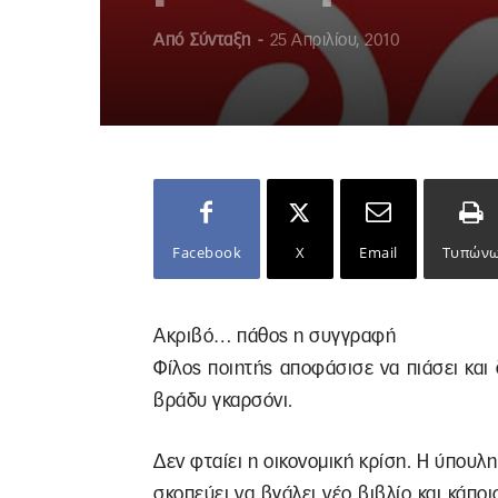
Από
Σύνταξη
-
25 Απριλίου, 2010
Facebook
X
Email
Τυπών
Ακριβό… πάθος η συγγραφή
Φίλος ποιητής αποφάσισε να πιάσει και
βράδυ γκαρσόνι.
Δεν φταίει η οικονομική κρίση. Η ύπουλη
σκοπεύει να βγάλει νέο βιβλίο και κάπο