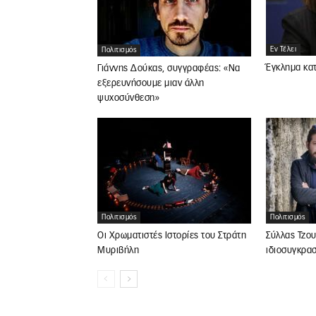
Εν Τέλει
Πολιτισμός
Έγκλημα κατ
Γιάννης Δούκας, συγγραφέας: «Να
εξερευνήσουμε μιαν άλλη
ψυχοσύνθεση»
Πολιτισμός
Πολιτισμός
Οι Χρωματιστές Ιστορίες του Στράτη
Σύλλας Τζου
Μυριβήλη
ιδιοσυγκρα