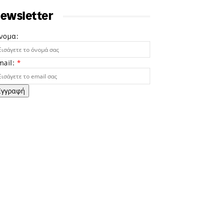
ewsletter
νομα:
mail:
*
Εγγραφή