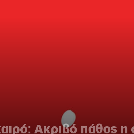
καιρό: Ακριβό πάθος η