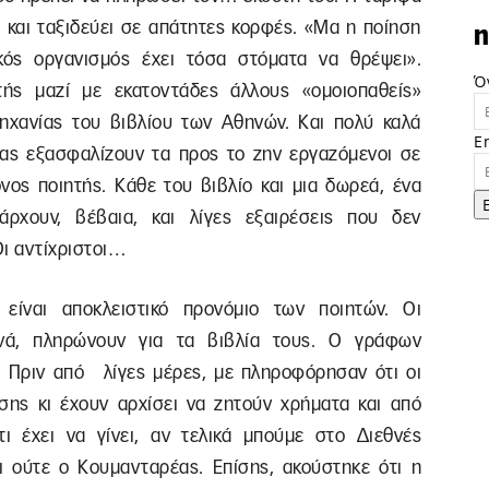
) και ταξιδεύει σε απάτητες κορφές. «Μα η ποίηση
n
κός οργανισμός έχει τόσα στόματα να θρέψει».
Ό
τής μαζί με εκατοντάδες άλλους «ομοιοπαθείς»
ηχανίας του βιβλίου των Αθηνών. Και πολύ καλά
E
μας εξασφαλίζουν τα προς το ζην εργαζόμενοι σε
νος ποιητής. Κάθε του βιβλίο και μια δωρεά, ένα
ρχουν, βέβαια, και λίγες εξαιρέσεις που δεν
Οι αντίχριστοι…
είναι αποκλειστικό προνόμιο των ποιητών. Οι
χνά, πληρώνουν για τα βιβλία τους. Ο γράφων
; Πριν από λίγες μέρες, με πληροφόρησαν ότι οι
ίσης κι έχουν αρχίσει να ζητούν χρήματα και από
ι έχει να γίνει, αν τελικά μπούμε στο Διεθνές
ει ούτε ο Κουμανταρέας. Επίσης, ακούστηκε ότι η