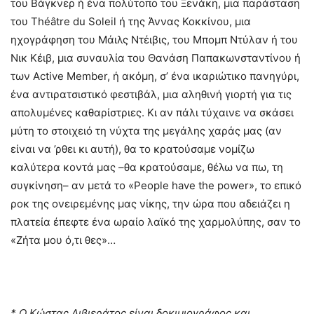
του Βάγκνερ ή ένα πολύτοπο του Ξενάκη, μια παράσταση
του Théâtre du Soleil ή της Άννας Κοκκίνου, μια
ηχογράφηση του Μάιλς Ντέιβις, του Μπομπ Ντύλαν ή του
Νικ Κέιβ, μια συναυλία του Θανάση Παπακωνσταντίνου ή
των Active Member, ή ακόμη, σ’ ένα ικαριώτικο πανηγύρι,
ένα αντιρατσιστικό φεστιβάλ, μια αληθινή γιορτή για τις
απολυμένες καθαρίστριες. Κι αν πάλι τύχαινε να σκάσει
μύτη το στοιχειό τη νύχτα της μεγάλης χαράς μας (αν
είναι να ’ρθει κι αυτή), θα το κρατούσαμε νομίζω
καλύτερα κοντά μας –θα κρατούσαμε, θέλω να πω, τη
συγκίνηση– αν μετά το «People have the power», το επικό
ροκ της ονειρεμένης μας νίκης, την ώρα που αδειάζει η
πλατεία έπεφτε ένα ωραίο λαϊκό της χαρμολύπης, σαν το
«Ζήτα μου ό,τι θες»…
* Ο Κώστας Λιβιεράτος είναι δοκιμιογράφος και