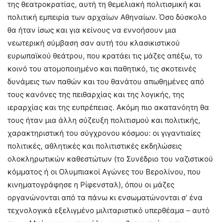
της θεατροκρατίας, αυτή τη θεμελιακή πολιτισμική και
πολιτική εμπειρία των αρχαίων Αθηναίων. Όσο δύσκολο
θα ήταν ίσως και για κείνους να εννοήσουν μια
νεωτερική σύμβαση σαν αυτή του κλασικιστικού
ευρωπαϊκού θεάτρου, που κρατάει τις μάζες απέξω, το
κοινό του ατομοποιημένο και παθητικό, τις σκοτεινές
δυνάμεις των παθών και του θανάτου απωθημένες από
τους κανόνες της πειθαρχίας και της λογικής, της
ιεραρχίας και της ευπρέπειας. Ακόμη πιο ακατανόητη θα
τους ήταν μια άλλη σύζευξη πολιτισμού και πολιτικής,
χαρακτηριστική του σύγχρονου κόσμου: οι γιγαντιαίες
πολιτικές, αθλητικές και πολιτιστικές εκδηλώσεις
ολοκληρωτικών καθεστώτων (το Συνέδριο του ναζιστικού
κόμματος ή οι Ολυμπιακοί Αγώνες του Βερολίνου, που
κινηματογράφησε η Ρίφενσταλ), όπου οι μάζες
οργανώνονται από τα πάνω κι ενσωματώνονται σ’ ένα
τεχνολογικά εξελιγμένο μιλιταριστικό υπερθέαμα – αυτό