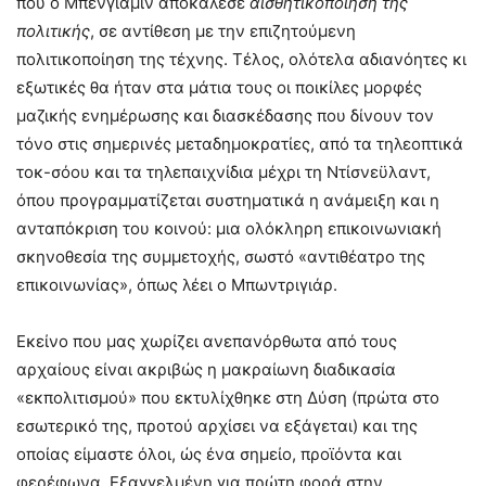
που ο Μπένγιαμιν αποκάλεσε
αισθητικοποίηση της
πολιτικής
, σε αντίθεση με την επιζητούμενη
πολιτικοποίηση της τέχνης. Τέλος, ολότελα αδιανόητες κι
εξωτικές θα ήταν στα μάτια τους οι ποικίλες μορφές
μαζικής ενημέρωσης και διασκέδασης που δίνουν τον
τόνο στις σημερινές μεταδημοκρατίες, από τα τηλεοπτικά
τοκ-σόου και τα τηλεπαιχνίδια μέχρι τη Ντίσνεϋλαντ,
όπου προγραμματίζεται συστηματικά η ανάμειξη και η
ανταπόκριση του κοινού: μια ολόκληρη επικοινωνιακή
σκηνοθεσία της συμμετοχής, σωστό «αντιθέατρο της
επικοινωνίας», όπως λέει ο Μπωντριγιάρ.
Εκείνο που μας χωρίζει ανεπανόρθωτα από τους
αρχαίους είναι ακριβώς η μακραίωνη διαδικασία
«εκπολιτισμού» που εκτυλίχθηκε στη Δύση (πρώτα στο
εσωτερικό της, προτού αρχίσει να εξάγεται) και της
οποίας είμαστε όλοι, ώς ένα σημείο, προϊόντα και
φερέφωνα. Εξαγγελμένη για πρώτη φορά στην