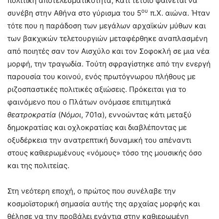
πολιτική αποτελεσματικότητα; Κάτι τέτοιο φαίνεται να
ου
συνέβη στην Αθήνα στο γύρισμα του 5
π.Χ. αιώνα. Ήταν
τότε που η παράδοση των μεγάλων αρχαϊκών μύθων και
των βακχικών τελετουργιών μεταφέρθηκε αναπλασμένη
από ποιητές σαν τον Αισχύλο και τον Σοφοκλή σε μια νέα
μορφή, την τραγωδία. Τούτη σφραγίστηκε από την ενεργή
παρουσία του κοινού, ενός πρωτόγνωρου πλήθους με
ριζοσπαστικές πολιτικές αξιώσεις. Πρόκειται για το
φαινόμενο που ο Πλάτων ονόμασε επιτιμητικά
θεατροκρατία
(
Νόμοι
, 701α), εννοώντας κάτι μεταξύ
δημοκρατίας και οχλοκρατίας και διαβλέποντας με
οξυδέρκεια την ανατρεπτική δυναμική του απέναντι
στους καθιερωμένους «νόμους» τόσο της μουσικής όσο
και της πολιτείας.
Στη νεότερη εποχή, ο πρώτος που συνέλαβε την
κοσμοϊστορική σημασία αυτής της αρχαίας μορφής και
θέλησε να την προβάλει ενάντια στην καθιερωμένη