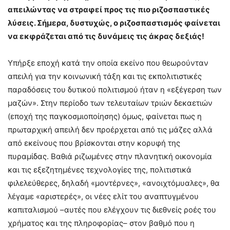
απειλώντας να στραφεί προς τις πιο ριζοσπαστικές
λύσεις. Σήμερα, δυστυχώς, ο ριζοσπαστισμός φαίνεται
να εκφράζεται από τις δυνάμεις τις άκρας δεξιάς!
Υπήρξε εποχή κατά την οποία εκείνο που θεωρούνταν
απειλή για την κοινωνική τάξη και τις εκπολιτιστικές
παραδόσεις του δυτικού πολιτισμού ήταν η «εξέγερση των
μαζών». Στην περίοδο των τελευταίων τριών δεκαετιών
(εποχή της παγκοσμιοποίησης) όμως, φαίνεται πως η
πρωταρχική απειλή δεν προέρχεται από τις μάζες αλλά
από εκείνους που βρίσκονται στην κορυφή της
πυραμίδας. Βαθιά ριζωμένες στην πλανητική οικονομία
και τις εξεζητημένες τεχνολογίες της, πολιτιστικά
φιλελεύθερες, δηλαδή «μοντέρνες», «ανοιχτόμυαλες», θα
λέγαμε «αριστερές», οι νέες ελίτ του αναπτυγμένου
καπιταλισμού –αυτές που ελέγχουν τις διεθνείς ροές του
χρήματος και της πληροφορίας– στον βαθμό που η