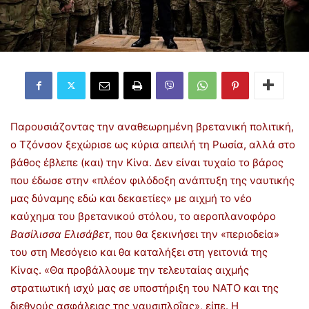
Παρουσιάζοντας την αναθεωρημένη βρετανική πολιτική,
ο Τζόνσον ξεχώρισε ως κύρια απειλή τη Ρωσία, αλλά στο
βάθος έβλεπε (και) την Κίνα. Δεν είναι τυχαίο το βάρος
που έδωσε στην «πλέον φιλόδοξη ανάπτυξη της ναυτικής
μας δύναμης εδώ και δεκαετίες» με αιχμή το νέο
καύχημα του βρετανικού στόλου, το αεροπλανοφόρο
Βασίλισσα Ελισάβετ
, που θα ξεκινήσει την «περιοδεία»
του στη Μεσόγειο και θα καταλήξει στη γειτονιά της
Κίνας. «Θα προβάλλουμε την τελευταίας αιχμής
στρατιωτική ισχύ μας σε υποστήριξη του ΝΑΤΟ και της
διεθνούς ασφάλειας της ναυσιπλοΐας», είπε. Η