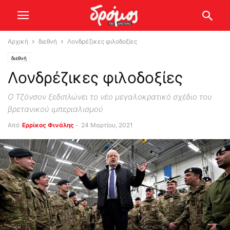
Αρχική
διεθνή
Λονδρέζικες φιλοδοξίες
διεθνή
Λονδρέζικες φιλοδοξίες
Ο Τζόνσον ξεδιπλώνει το νέο μεγαλοκρατικό σχέδιο του
βρετανικού ιμπεριαλισμού
Από
Ερρίκος Φινάλης
-
24 Μαρτίου, 2021