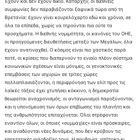
Έχουν και δεν έχουν δίκιο. Καταρχήν, οι διεθνείς
συμφωνίες δεν παραβιάζονται ξαφνικά τώρα από τη
Βρετανία: έχουν γίνει κουρελόχαρτο εδώ και χρόνια, σε
όλα τα επίπεδα, χωρίς να τηρούνται πια ούτε τα
προσχήματα. Η διεθνής νομιμότητα, οι κανόνες του ΟΗΕ,
οι προηγούμενες διευθετήσεις μεταξύ των Μεγάλων, όλα
έχουν ανατιναχθεί. Ο κόσμος είναι πιο χαοτικός παρά
ποτέ, οι κρίσεις που διαπερνούν το ενιαίο πλέον σύστημα
κοινωνικών σχέσεων είναι μόνιμες, οι γενοκτονικές
επεμβάσεις των ισχυρών σε τρίτες χώρες
πολλαπλασιάζονται, η περιφρόνηση των ελίτ προς τις
λαϊκές τάξεις έχει χτυπήσει κόκκινο, η δημοκρατία
θεωρείται αναχρονισμός, οι ανταγωνισμοί παροξύνονται,
και η υπονόμευση των όρων επιβίωσης του πλανήτη και
της ανθρωπότητας επιταχύνεται. Όλοι στρέφονται
εναντίον όλων, οι όποιες «συμμαχίες» είναι πρόσκαιρες,
και αναδύονται νέες δυνάμεις, που δεν κρύβουν τις
επεκτατικές φιλοδοξίες τους. Η πανδημία, απότοκο κι