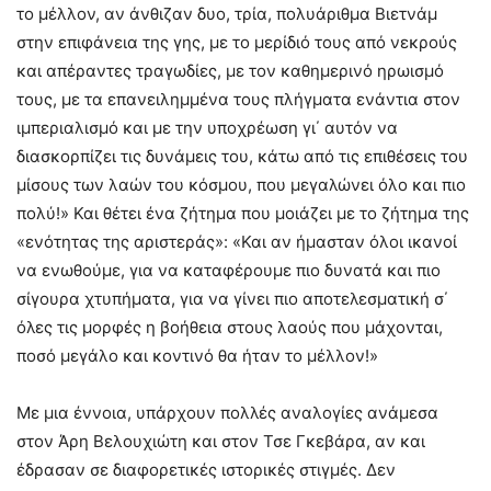
το μέλλον, αν άνθιζαν δυο, τρία, πολυάριθμα Βιετνάμ
στην επιφάνεια της γης, με το μερίδιό τους από νεκρούς
και απέραντες τραγωδίες, με τον καθημερινό ηρωισμό
τους, με τα επανειλημμένα τους πλήγματα ενάντια στον
ιμπεριαλισμό και με την υποχρέωση γι΄ αυτόν να
διασκορπίζει τις δυνάμεις του, κάτω από τις επιθέσεις του
μίσους των λαών του κόσμου, που μεγαλώνει όλο και πιο
πολύ!» Και θέτει ένα ζήτημα που μοιάζει με το ζήτημα της
«ενότητας της αριστεράς»: «Και αν ήμασταν όλοι ικανοί
να ενωθούμε, για να καταφέρουμε πιο δυνατά και πιο
σίγουρα χτυπήματα, για να γίνει πιο αποτελεσματική σ΄
όλες τις μορφές η βοήθεια στους λαούς που μάχονται,
ποσό μεγάλο και κοντινό θα ήταν το μέλλον!»
Με μια έννοια, υπάρχουν πολλές αναλογίες ανάμεσα
στον Άρη Βελουχιώτη και στον Τσε Γκεβάρα, αν και
έδρασαν σε διαφορετικές ιστορικές στιγμές. Δεν