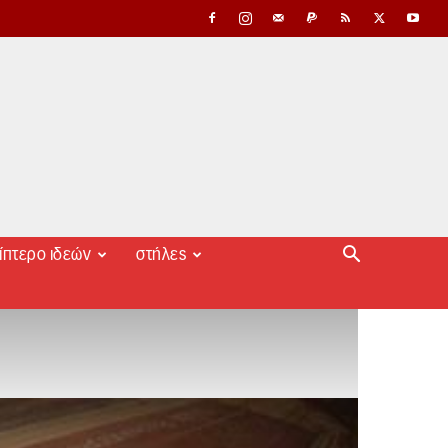
ίπτερο ιδεών
στήλες