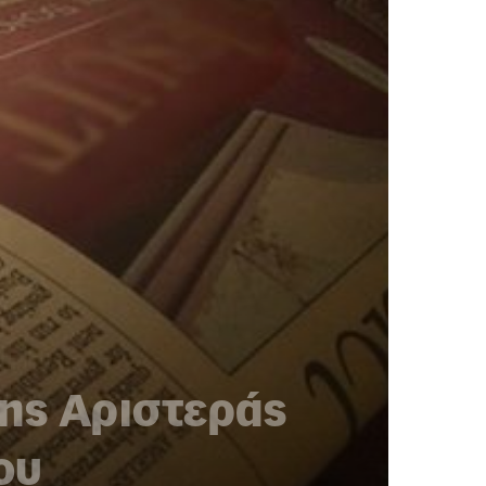
της Αριστεράς
ου