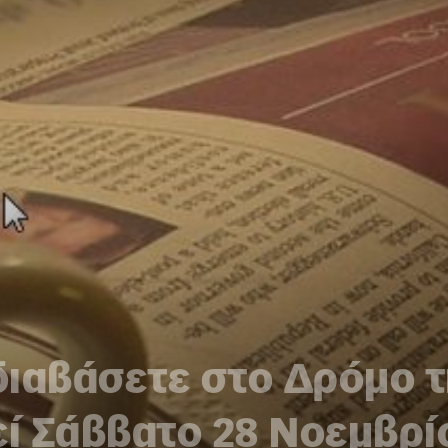
 διαβάσετε στο Δρόμο 
ί Σάββατο 28 Νοεμβρί