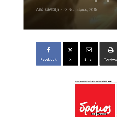
Από
Σύνταξη
-
28 Νοεμβρίου, 2015
Facebook
X
Email
Τυπών