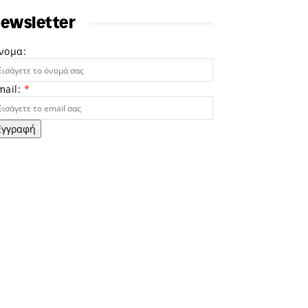
ewsletter
νομα:
mail:
*
Εγγραφή