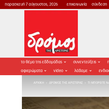
παρασκευή 7 αύγουστος, 2026
επικοινωνία
σύνδεση
Δρόμος
της
Αριστεράς
το θέμα της εβδομάδας
συνεντεύξεις
π
αφιερώματα
video
λάβαμε
ενδι
ΑΡΧΙΚΉ
ΔΡΌΜΟΣ ΤΗΣ ΑΡΙΣΤΕΡΆΣ
ΤΙ ΜΠΟΡΕΊΤΕ Ν