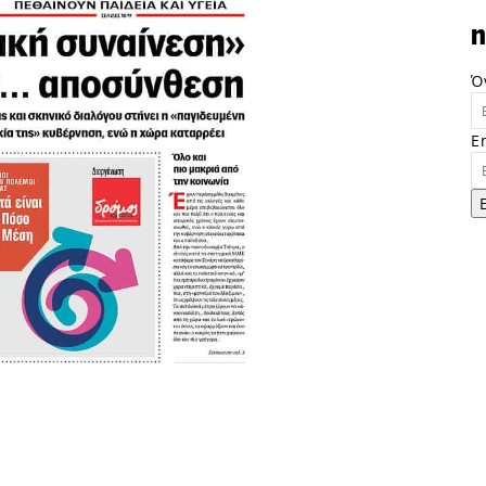
n
Ό
E