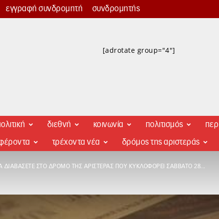
εγγραφή συνδρομητή
συνδρομητής
[adrotate group="4"]
ολιτική
διεθνή
κοινωνία
πολιτισμός
περ
αφέροντα
τρέχοντα νέα
δρόμος της αριστεράς
Α ΔΙΑΒΆΣΕΤΕ ΣΤΟ ΔΡΌΜΟ ΤΗΣ ΑΡΙΣΤΕΡΆΣ ΠΟΥ ΚΥΚΛΟΦΟΡΕΊ ΣΆΒΒΑΤΟ 28...