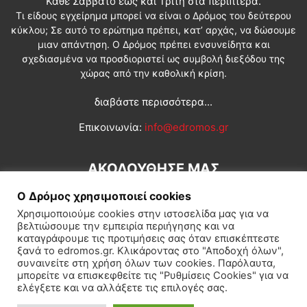
Κάθε Σάββατο έως και Τρίτη στα περίπτερα.
Τι είδους εγχείρημα μπορεί να είναι ο Δρόμος του δεύτερου
κύκλου; Σε αυτό το ερώτημα πρέπει, κατ’ αρχάς, να δώσουμε
μιαν απάντηση. Ο Δρόμος πρέπει ενσυνείδητα και
σχεδιασμένα να προσδιοριστεί ως συμβολή διεξόδου της
χώρας από την καθολική κρίση.
διαβάστε περισσότερα...
Επικοινωνία:
info@edromos.gr
ΑΚΟΛΟΥΘΗΣΕ ΜΑΣ
Ο Δρόμος χρησιμοποιεί cookies
Χρησιμοποιούμε cookies στην ιστοσελίδα μας για να
βελτιώσουμε την εμπειρία περιήγησης και να
καταγράφουμε τις προτιμήσεις σας όταν επισκέπτεστε
ξανά το edromos.gr. Κλικάροντας στο "Αποδοχή όλων",
συναινείτε στη χρήση όλων των cookies. Παρόλαυτα,
Εγγραφή συνδρομητή
Πολιτική
Διεθνή
Κοινωνία
μπορείτε να επισκεφθείτε τις "Ρυθμίσεις Cookies" για να
ελέγξετε και να αλλάξετε τις επιλογές σας.
Πολιτισμός
Αφιερώματα