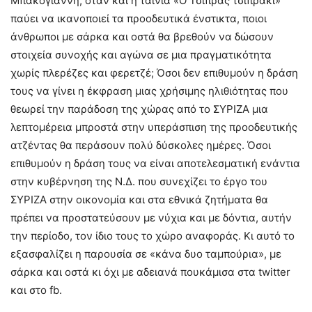
Μπακογιάννη, όταν και η ταινία «Ο Τσίπρας τσιπράκι»
παύει να ικανοποιεί τα προοδευτικά ένστικτα, ποιοι
άνθρωποι με σάρκα και οστά θα βρεθούν να δώσουν
στοιχεία συνοχής και αγώνα σε μια πραγματικότητα
χωρίς πλερέζες και φερετζέ; Όσοι δεν επιθυμούν η δράση
τους να γίνει η έκφραση μιας χρήσιμης ηλιθιότητας που
θεωρεί την παράδοση της χώρας από το ΣΥΡΙΖΑ μια
λεπτομέρεια μπροστά στην υπεράσπιση της προοδευτικής
ατζέντας θα περάσουν πολύ δύσκολες ημέρες. Όσοι
επιθυμούν η δράση τους να είναι αποτελεσματική ενάντια
στην κυβέρνηση της Ν.Δ. που συνεχίζει το έργο του
ΣΥΡΙΖΑ στην οικονομία και στα εθνικά ζητήματα θα
πρέπει να προστατεύσουν με νύχια και με δόντια, αυτήν
την περίοδο, τον ίδιο τους το χώρο αναφοράς. Κι αυτό το
εξασφαλίζει η παρουσία σε «κάνα δυο ταμπούρια», με
σάρκα και οστά κι όχι με αδειανά πουκάμισα στα twitter
και στο fb.