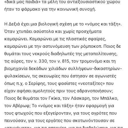
«δικά μας παιδιά» τα μέλη του αντιεξουσιαστικού χώρου
ήταν το φάρμακο για την κοινωνική συνοχή.
Η Δεξιά έχει μια βιολογική σχέση με το «νόμος και τάξη».
Όταν χτυπάει ασύστολα και χωρίς προσχήματα
καμαρώνει. Καμαρώνει με τις πλαστικές σφαίρες,
καμαρώνει με την αστυνόμευση των ρόμποκοπ. Ποιος δε
θυμάται τους νεκρούς διαδηλωτές της μεταπολίτευσης,
τις αύρες, τον ν. 330, τον ν. 815, τον τρομονόμο και τη
βιομηχανία δεκάδων χιλιάδων συλλήψεων-δικαστηρίων-
φυλακίσεων, τις σκευωρίες που έστησαν σε αγωνιστές
όπως π.χ. ο Σερίφης, τους φασίστες «νεοταξίτες» που
είχαν αφήσει αμολητούς πριν τους αδρανοποιήσουν;
Ποιος δε θυμάται τον Γκίκα, τον Λάσκαρη, τον Μπάλκο,
τον Αβέρωφ; Το «νόμος και τάξη» ήταν εφαρμογή για
τους φτωχούς που εξεγείρονταν, για τους αγρότες που
πεινούσαν, για τους εργάτες που σκοτωνόντουσαν σε
«ατυχήματα», για τις απεργίες, για τις διαδηλώσεις, για τις