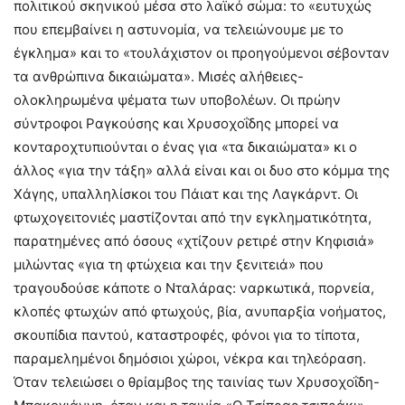
πολιτικού σκηνικού μέσα στο λαϊκό σώμα: το «ευτυχώς
που επεμβαίνει η αστυνομία, να τελειώνουμε με το
έγκλημα» και το «τουλάχιστον οι προηγούμενοι σέβονταν
τα ανθρώπινα δικαιώματα». Μισές αλήθειες-
ολοκληρωμένα ψέματα των υποβολέων. Οι πρώην
σύντροφοι Ραγκούσης και Χρυσοχοΐδης μπορεί να
κονταροχτυπιούνται ο ένας για «τα δικαιώματα» κι ο
άλλος «για την τάξη» αλλά είναι και οι δυο στο κόμμα της
Χάγης, υπαλληλίσκοι του Πάιατ και της Λαγκάρντ. Οι
φτωχογειτονιές μαστίζονται από την εγκληματικότητα,
παρατημένες από όσους «χτίζουν ρετιρέ στην Κηφισιά»
μιλώντας «για τη φτώχεια και την ξενιτειά» που
τραγουδούσε κάποτε ο Νταλάρας: ναρκωτικά, πορνεία,
κλοπές φτωχών από φτωχούς, βία, ανυπαρξία νοήματος,
σκουπίδια παντού, καταστροφές, φόνοι για το τίποτα,
παραμελημένοι δημόσιοι χώροι, νέκρα και τηλεόραση.
Όταν τελειώσει ο θρίαμβος της ταινίας των Χρυσοχοΐδη-