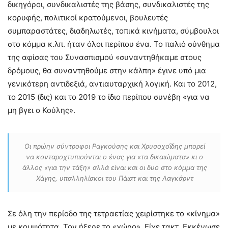
δικηγόροι, συνδικαλιστές της βάσης, συνδικαλιστές της
κορυφής, πολιτικοί κρατούμενοι, βουλευτές
συμπαραστάτες, διαδηλωτές, τοπικά κινήματα, σύμβουλοι
στο κόμμα κ.λπ. ήταν όλοι περίπου ένα. Το παλιό σύνθημα
της αφίσας του Συνασπισμού «συναντηθήκαμε στους
δρόμους, θα συναντηθούμε στην κάλπη» έγινε υπό μια
γενικότερη αντιδεξιά, αντιαυταρχική λογική. Και το 2012,
το 2015 (δις) και το 2019 το ίδιο περίπου συνέβη «για να
μη βγει ο Κούλης».
Οι πρώην σύντροφοι Ραγκούσης και Χρυσοχοΐδης μπορεί
να κονταροχτυπιούνται ο ένας για «τα δικαιώματα» κι ο
άλλος «για την τάξη» αλλά είναι και οι δυο στο κόμμα της
Χάγης, υπαλληλίσκοι του Πάιατ και της Λαγκάρντ
Σε όλη την περίοδο της τετραετίας χειρίστηκε το «κίνημα»
με κομψότητα. Τον ήξερε το «χώρο». Είχε τακτ. Εκκένωσε