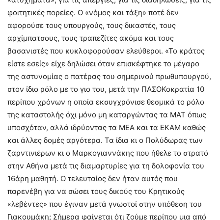
φοιτητικές πορείες. Ο «νόμος και τάξη» ποτέ δεν
αφορούσε τους υπουργούς, τους δικαστές, τους
αρχίμπατσους, τους τραπεζίτες ακόμα και τους
βασανιστές που κυκλοφορούσαν ελεύθεροι. «Το κράτος
είστε εσείς» είχε δηλώσει όταν επισκέφτηκε το μέγαρο
της αστυνομίας ο πατέρας του σημερινού πρωθυπουργού,
στον ίδιο ρόλο με το γιο του, μετά την ΠΑΣΟΚοκρατία 10
περίπου χρόνων η οποία εκσυγχρόνισε θεσμικά το ρόλο
της καταστολής όχι μόνο μη καταργώντας τα ΜΑΤ όπως
υποσχόταν, αλλά ιδρύοντας τα ΜΕΑ και τα ΕΚΑΜ καθώς
και άλλες δομές αργότερα. Τα ίδια κι ο Πολύδωρας των
ζαρντινιέρων κι ο Μαρκογιαννάκης που ήθελε το στρατό
στην Αθήνα μετά τις διαμαρτυρίες για τη δολοφονία του
16άρη μαθητή. Ο τελευταίος δεν ήταν αυτός που
παρενέβη για να σώσει τους δικούς του Κρητικούς
«λεβέντες» που έγιναν μετά γνωστοί στην υπόθεση του
Γιακουμάκη; Σήμερα φαίνεται ότι ζούμε περίπου μια από