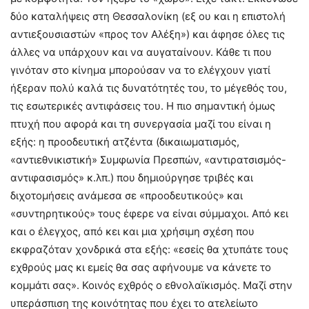
δύο καταλήψεις στη Θεσσαλονίκη (εξ ου και η επιστολή
αντιεξουσιαστών «προς τον Αλέξη») και άφησε όλες τις
άλλες να υπάρχουν και να αυγαταίνουν. Κάθε τι που
γινόταν στο κίνημα μπορούσαν να το ελέγχουν γιατί
ήξεραν πολύ καλά τις δυνατότητές του, το μέγεθός του,
τις εσωτερικές αντιφάσεις του. Η πιο σημαντική όμως
πτυχή που αφορά και τη συνεργασία μαζί του είναι η
εξής: η προοδευτική ατζέντα (δικαιωματισμός,
«αντιεθνικιστική» Συμφωνία Πρεσπών, «αντιρατσισμός-
αντιφασισμός» κ.λπ.) που δημιούργησε τριβές και
διχοτομήσεις ανάμεσα σε «προοδευτικούς» και
«συντηρητικούς» τους έφερε να είναι σύμμαχοι. Από κει
και ο έλεγχος, από κει και μια χρήσιμη σχέση που
εκφραζόταν χονδρικά στα εξής: «εσείς θα χτυπάτε τους
εχθρούς μας κι εμείς θα σας αφήνουμε να κάνετε το
κομμάτι σας». Κοινός εχθρός ο εθνολαϊκισμός. Μαζί στην
υπεράσπιση της κοινότητας που έχει το ατελείωτο