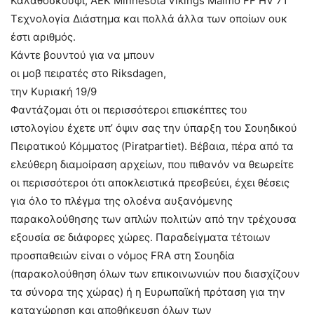
Καλαθοσκούφι, ΑΕΚ Minnesota Vikings Malmö FF HV 71
Τεχνολογία Διάστημα και πολλά άλλα των οποίων ουκ
έστι αριθμός.
Κάντε βουντού για να μπουν
οι μοβ πειρατές στο Riksdagen,
την Κυριακή 19/9
Φαντάζομαι ότι οι περισσότεροι επισκέπτες του
ιστολογίου έχετε υπ’ όψιν σας την ύπαρξη του Σουηδικού
Πειρατικού Κόμματος (Piratpartiet). Βέβαια, πέρα από τα
ελεύθερη διαμοίραση αρχείων, που πιθανόν να θεωρείτε
οι περισσότεροι ότι αποκλειστικά πρεσβεύει, έχει θέσεις
για όλο το πλέγμα της ολοένα αυξανόμενης
παρακολούθησης των απλών πολιτών από την τρέχουσα
εξουσία σε διάφορες χώρες. Παραδείγματα τέτοιων
προσπαθειών είναι ο νόμος FRA στη Σουηδία
(παρακολούθηση όλων των επικοινωνιών που διασχίζουν
τα σύνορα της χώρας) ή η Ευρωπαϊκή πρόταση για την
καταχώρηση και αποθήκευση όλων των