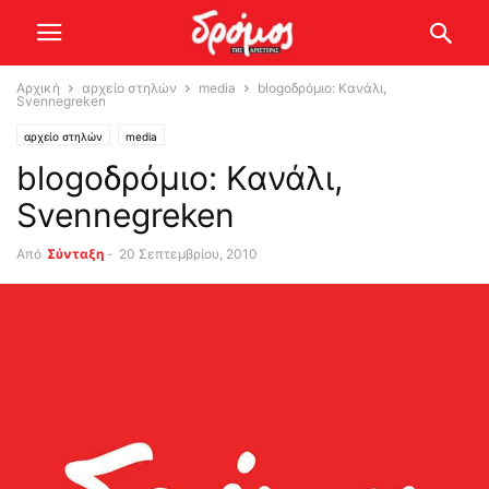
Αρχική
αρχείο στηλών
media
blogοδρόμιο: Κανάλι,
Svennegreken
αρχείο στηλών
media
blogοδρόμιο: Κανάλι,
Svennegreken
Από
Σύνταξη
-
20 Σεπτεμβρίου, 2010