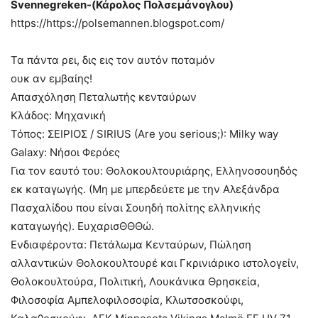
Svennegreken-(Κάρολος Πολσεμάνογλου)
https://https://polsemannen.blogspot.com/
Τα πάντα ρει, δις εις τον αυτόν ποταμόν
ουκ αν εμβαίης!
Απασχόληση Πεταλωτής κενταύρων
Κλάδος: Μηχανική
Τόπος: ΣΕΙΡΙΟΣ / SIRIUS (Are you serious;): Milky way
Galaxy: Νήσοι Φερόες
Για τον εαυτό του: Θολοκουλτουριάρης, Ελληνοσουηδός
εκ καταγωγής. (Μη με μπερδεύετε με την Αλεξάνδρα
Πασχαλίδου που είναι Σουηδή πολίτης ελληνικής
καταγωγής). ΕυχαρισΘΘΘώ.
Ενδιαφέροντα: Πετάλωμα Κενταύρων, Πώληση
αλλαντικών Θολοκουλτουρέ και Γκρινιάρικο ιστολογείν,
Θολοκουλτούρα, Πολιτική, Λουκάνικα Θρησκεία,
Φιλοσοφία Αμπελοφιλοσοφία, Κλωτσοσκούφι,