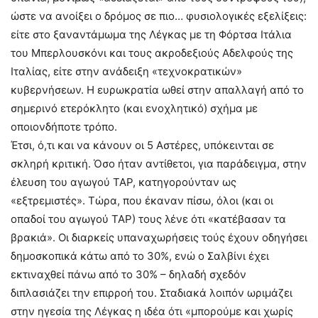
ώστε να ανοίξει ο δρόμος σε πιο… φυσιολογικές εξελίξεις:
είτε στο ξαναντάμωμα της Λέγκας με τη Φόρτσα Ιτάλια
του Μπερλουσκόνι και τους ακροδεξιούς Αδελφούς της
Ιταλίας, είτε στην ανάδειξη «τεχνοκρατικών»
κυβερνήσεων. Η ευρωκρατία ωθεί στην απαλλαγή από το
σημερινό ετερόκλητο (και ενοχλητικό) σχήμα με
οποιονδήποτε τρόπο.
Έτσι, ό,τι και να κάνουν οι 5 Αστέρες, υπόκεινται σε
σκληρή κριτική. Όσο ήταν αντίθετοι, για παράδειγμα, στην
έλευση του αγωγού ΤΑΡ, κατηγορούνταν ως
«εξτρεμιστές». Τώρα, που έκαναν πίσω, όλοι (και οι
οπαδοί του αγωγού ΤΑΡ) τους λένε ότι «κατέβασαν τα
βρακιά». Οι διαρκείς υπαναχωρήσεις τούς έχουν οδηγήσει
δημοσκοπικά κάτω από το 30%, ενώ ο Σαλβίνι έχει
εκτιναχθεί πάνω από το 30% – δηλαδή σχεδόν
διπλασιάζει την επιρροή του. Σταδιακά λοιπόν ωριμάζει
στην ηγεσία της Λέγκας η ιδέα ότι «μπορούμε και χωρίς