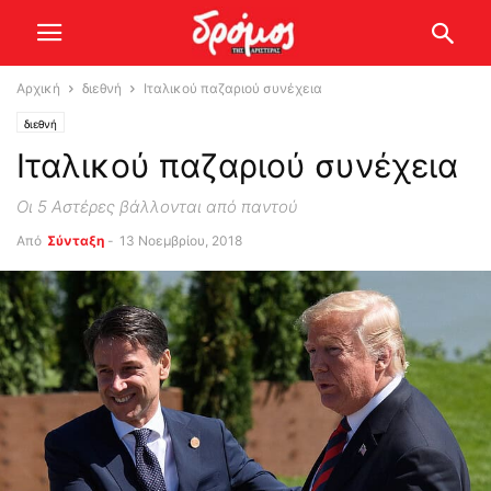
Αρχική
διεθνή
Ιταλικού παζαριού συνέχεια
διεθνή
Ιταλικού παζαριού συνέχεια
Οι 5 Αστέρες βάλλονται από παντού
Από
Σύνταξη
-
13 Νοεμβρίου, 2018