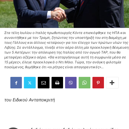
Στα τέλη Ιουλίου ο Ιταλός πρωθυπουργός Κόντε επισκέφθηκε τις ΗΠΑ και
συναντήθηκε με τον Τραμπ, ζητώντας την υποστήριξή του στη διαμάχη με
τους Γάλλους και άλλους «εταίρους» για τον έλεγχο των πρώτων υλών της
Λιβύης. Σε αντάλλαγμα, τίναξε στον αέρα άλλη μία προεκλογική δέσμευση
των 5 Αστέρων: την απόσυρση της Ιταλίας από τον αγωγό TAP, που θα
μεταφέρει αζέρικο αέριο. «Θα καταργήσουμε αυτή τη συμφωνία μέσα σε
15 μέρες», έλεγε προεκλογικά ο Ντι Μάιο. Τώρα, την ανάγκη φιλοτιμία
ποιούμενος, θυμήθηκε ότι «οι ρήτρες είναι απαγορευτικές»...
του Ειδικού Ανταποκριτή