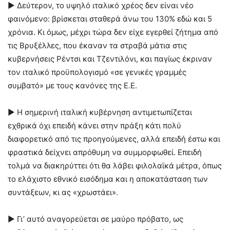
► Δεύτερον, το υψηλό ιταλικό χρέος δεν είναι νέο
φαινόμενο: βρίσκεται σταθερά άνω του 130% εδώ και 5
χρόνια. Κι όμως, μέχρι τώρα δεν είχε εγερθεί ζήτημα από
τις Βρυξέλλες, που έκαναν τα στραβά μάτια στις
κυβερνήσεις Ρέντσι και Τζεντιλόνι, και παγίως έκριναν
τον ιταλικό προϋπολογισμό «σε γενικές γραμμές
συμβατό» με τους κανόνες της Ε.Ε.
► Η σημερινή ιταλική κυβέρνηση αντιμετωπίζεται
εχθρικά όχι επειδή κάνει στην πράξη κάτι πολύ
διαφορετικό από τις προηγούμενες, αλλά επειδή έστω και
φραστικά δείχνει απρόθυμη να συμμορφωθεί. Επειδή
τολμά να διακηρύττει ότι θα λάβει φιλολαϊκά μέτρα, όπως
το ελάχιστο εθνικό εισόδημα και η αποκατάσταση των
συντάξεων, κι ας «χρωστάει».
► Γι’ αυτό αναγορεύεται σε μαύρο πρόβατο, ως