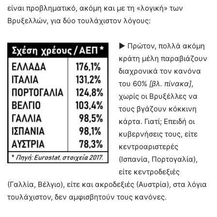
είναι προβληματικό, ακόμη και με τη «λογική» των
Βρυξελλών, για δύο τουλάχιστον λόγους:
► Πρώτον, πολλά ακόμη
κράτη μέλη παραβιάζουν
διαχρονικά τον κανόνα
του 60%
[βλ. πίνακα]
,
χωρίς οι Βρυξέλλες να
τους βγάζουν κόκκινη
κάρτα. Γιατί; Επειδή οι
κυβερνήσεις τους, είτε
κεντροαριστερές
(Ισπανία, Πορτογαλία),
είτε κεντροδεξιές
(Γαλλία, Βέλγιο), είτε και ακροδεξιές (Αυστρία), στα λόγια
τουλάχιστον, δεν αμφισβητούν τους κανόνες.