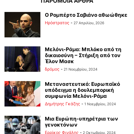
ΠΑΡΟΜΟΙΑ ΑΡΘΡΑ
Ο Ρομπέρτο Σαβιάνο αθωώθηκε
Ηρόστρατος
-
27 Απριλίου, 2026
Μελόνι-Ράμα: Μπλόκο από τη
δικαιοσύνη – Στήριξη από τον
Έλον Μασκ
δρόμος
-
21 Νοεμβρίου, 2024
Μεταναστευτικό: Ευρωπαϊκό
υπόδειγμα η δουλεμπορική
συμφωνία Μελόνι-Ράμα
Δημήτρης Γκάζης
-
1 Νοεμβρίου, 2024
Μια Ευρώπη-υπηρέτρια των
γενοκτόνων
Ερρίκος Φινάλης
-
2 Οκτωβρίου, 2024