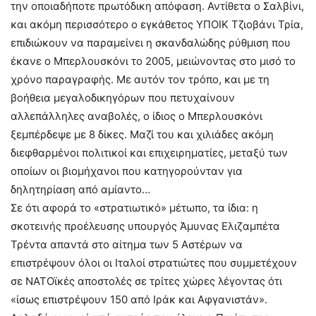
την οποιαδήποτε πρωτόδικη απόφαση. Αντίθετα ο Σαλβίνι,
και ακόμη περισσότερο ο εγκάθετος ΥΠΟΙΚ Τζιοβάνι Τρία,
επιδιώκουν να παραμείνει η σκανδαλώδης ρύθμιση που
έκανε ο Μπερλουσκόνι το 2005, μειώνοντας στο μισό το
χρόνο παραγραφής. Με αυτόν τον τρόπο, και με τη
βοήθεια μεγαλοδικηγόρων που πετυχαίνουν
αλλεπάλληλες αναβολές, ο ίδιος ο Μπερλουσκόνι
ξεμπέρδεψε με 8 δίκες. Μαζί του και χιλιάδες ακόμη
διεφθαρμένοι πολιτικοί και επιχειρηματίες, μεταξύ των
οποίων οι βιομήχανοι που κατηγορούνταν για
δηλητηρίαση από αμίαντο…
Σε ότι αφορά το «στρατιωτικό» μέτωπο, τα ίδια: η
σκοτεινής προέλευσης υπουργός Άμυνας Ελιζαμπέτα
Τρέντα απαντά στο αίτημα των 5 Αστέρων να
επιστρέψουν όλοι οι Ιταλοί στρατιώτες που συμμετέχουν
σε ΝΑΤΟϊκές αποστολές σε τρίτες χώρες λέγοντας ότι
«ίσως επιστρέψουν 150 από Ιράκ και Αφγανιστάν».