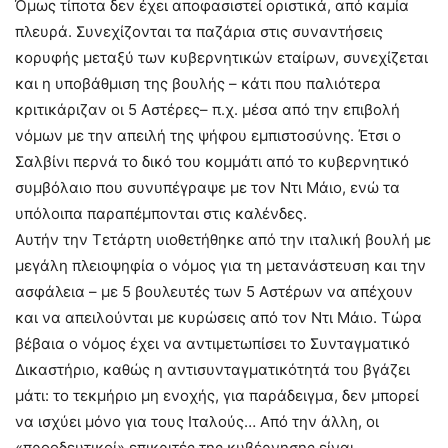
Όμως τίποτα δεν έχει αποφασιστεί οριστικά, από καμία
πλευρά. Συνεχίζονται τα παζάρια στις συναντήσεις
κορυφής μεταξύ των κυβερνητικών εταίρων, συνεχίζεται
και η υποβάθμιση της βουλής – κάτι που παλιότερα
κριτικάριζαν οι 5 Αστέρες– π.χ. μέσα από την επιβολή
νόμων με την απειλή της ψήφου εμπιστοσύνης. Έτσι ο
Σαλβίνι περνά το δικό του κομμάτι από το κυβερνητικό
συμβόλαιο που συνυπέγραψε με τον Ντι Μάιο, ενώ τα
υπόλοιπα παραπέμπονται στις καλένδες.
Αυτήν την Τετάρτη υιοθετήθηκε από την ιταλική βουλή με
μεγάλη πλειοψηφία ο νόμος για τη μετανάστευση και την
ασφάλεια – με 5 βουλευτές των 5 Αστέρων να απέχουν
και να απειλούνται με κυρώσεις από τον Ντι Μάιο. Τώρα
βέβαια ο νόμος έχει να αντιμετωπίσει το Συνταγματικό
Δικαστήριο, καθώς η αντισυνταγματικότητά του βγάζει
μάτι: το τεκμήριο μη ενοχής, για παράδειγμα, δεν μπορεί
να ισχύει μόνο για τους Ιταλούς… Από την άλλη, οι
«προοδευτικοί» επικριτές της κυβέρνησης είναι