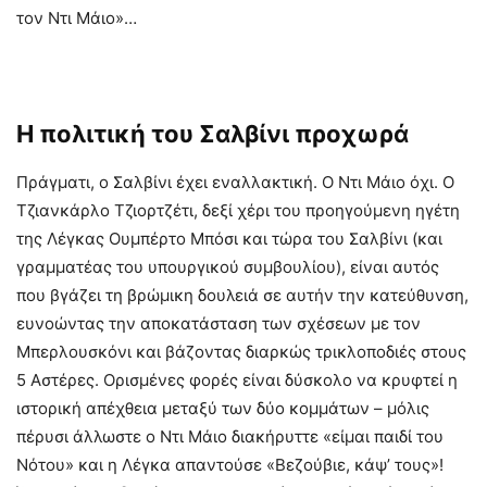
τον Ντι Μάιο»…
Η πολιτική του Σαλβίνι προχωρά
Πράγματι, ο Σαλβίνι έχει εναλλακτική. Ο Ντι Μάιο όχι. Ο
Τζιανκάρλο Τζιορτζέτι, δεξί χέρι του προηγούμενη ηγέτη
της Λέγκας Ουμπέρτο Μπόσι και τώρα του Σαλβίνι (και
γραμματέας του υπουργικού συμβουλίου), είναι αυτός
που βγάζει τη βρώμικη δουλειά σε αυτήν την κατεύθυνση,
ευνοώντας την αποκατάσταση των σχέσεων με τον
Μπερλουσκόνι και βάζοντας διαρκώς τρικλοποδιές στους
5 Αστέρες. Ορισμένες φορές είναι δύσκολο να κρυφτεί η
ιστορική απέχθεια μεταξύ των δύο κομμάτων – μόλις
πέρυσι άλλωστε ο Ντι Μάιο διακήρυττε «είμαι παιδί του
Νότου» και η Λέγκα απαντούσε «Βεζούβιε, κάψ’ τους»!