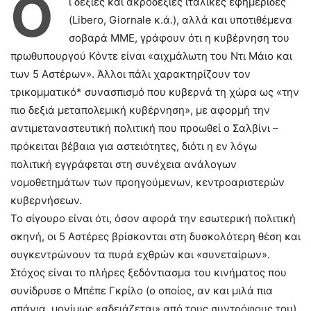
Ο
ι δεξιές και ακροδεξιές ιταλικές εφημερίδες
(Libero, Giornale κ.ά.), αλλά και υποτιθέμενα
σοβαρά ΜΜΕ, γράφουν ότι η κυβέρνηση του
πρωθυπουργού Κόντε είναι «αιχμάλωτη του Ντι Μάιο και
των 5 Αστέρων». Άλλοι πάλι χαρακτηρίζουν τον
τρικομματικό* συνασπισμό που κυβερνά τη χώρα ως «την
πιο δεξιά μεταπολεμική κυβέρνηση», με αφορμή την
αντιμεταναστευτική πολιτική που προωθεί ο Σαλβίνι –
πρόκειται βέβαια για αστειότητες, διότι η εν λόγω
πολιτική εγγράφεται στη συνέχεια ανάλογων
νομοθετημάτων των προηγούμενων, κεντροαριστερών
κυβερνήσεων.
Το σίγουρο είναι ότι, όσον αφορά την εσωτερική πολιτική
σκηνή, οι 5 Αστέρες βρίσκονται στη δυσκολότερη θέση και
συγκεντρώνουν τα πυρά εχθρών και «συνεταίρων».
Στόχος είναι το πλήρες ξεδόντιασμα του κινήματος που
συνίδρυσε ο Μπέπε Γκρίλο (ο οποίος, αν και μιλά πια
σπάνια, μονίμως «αδειάζεται» από τους συντρόφους του),