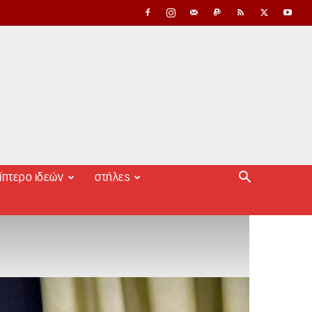
ίπτερο ιδεών
στήλες