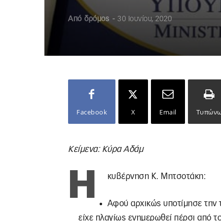
Από
δρόμος
-
30 Ιουνίου, 2020
Facebook
X
Email
Τυπών
Κείμενα: Κύρα Αδάμ
Η
κυβέρνηση Κ. Μητσοτάκη:
Αφού αρχικώς υποτίμησε την τ
είχε πλαγίως ενημερωθεί πέρσι από το