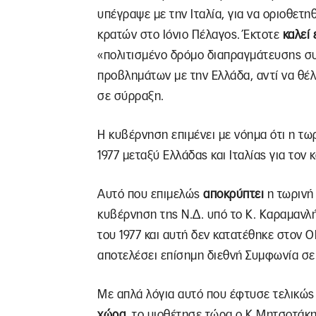
υπέγραψε με την Ιταλία, για να οριοθετ
κρατών στο Ιόνιο Πέλαγος. Έκτοτε
καλεί
«πολιτισμένο δρόμο διαπραγμάτευσης σ
προβλημάτων με την Ελλάδα, αντί να θέλ
σε σύρραξη.
Η κυβέρνηση επιμένει με νόημα ότι η τω
1977 μεταξύ Ελλάδας και Ιταλίας για τον
Αυτό που επιμελώς
αποκρύπτει
η τωρινή 
κυβέρνηση της Ν.Δ. υπό το Κ. Καραμανλ
του 1977 και αυτή δεν κατατέθηκε στον Ο
αποτελέσει επίσημη διεθνή Συμφωνία σε 
Με απλά λόγια αυτό που έφτυσε τελικώς
χώρα,
το υιοθέτησε τώρα ο Κ Μητσοτάκη