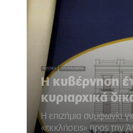
ΠΟΛΙΤΙΚΉ
ΠΡΟΤΕΙΝΌΜΕΝΑ
Η κυβέρνηση έ
κυριαρχικά δικ
Η επιζήμια συμφωνία για
«εκκλήσεις» προς την 