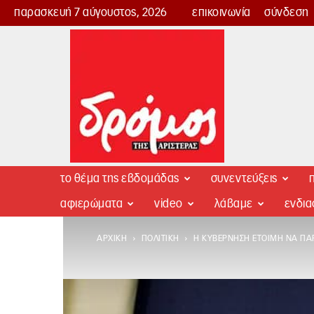
παρασκευή 7 αύγουστος, 2026
επικοινωνία
σύνδεση
Δρόμος
της
Αριστεράς
το θέμα της εβδομάδας
συνεντεύξεις
π
αφιερώματα
video
λάβαμε
ενδι
ΑΡΧΙΚΉ
ΠΟΛΙΤΙΚΉ
Η ΚΥΒΈΡΝΗΣΗ ΈΤΟΙΜΗ ΝΑ ΠΑΡ