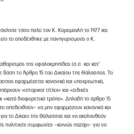
ενόχλησε τόσο πολύ τον Κ. Καραμανλή το 1977 και
χείο το αποδέχθηκε με πανηγυρισμούς ο Κ.
 καθορισμός της υφαλοκρηπίδας (σ.σ. και κατ’
με βάση το Άρθρο 15 του Δικαίου της Θάλασσας. Το
λασσας εφαρμόζεται κανονικά και υποχρεωτικά,
πάρχουν «ιστορικοί τίτλοι» και «ειδικές
αι «κατά διαφορετικό τρόπο». Δηλαδή το άρθρο 15
το αποδεχθούν– να μην εφαρμόζουν κανονικά και
 για το Δίκαιο της Θάλασσας και να ακολουθούν
ς πολιτικές συμφωνίες –κοινώς παζάρι– για να