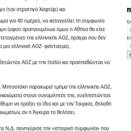
n
γο (τον στρατηγό Χαφτάρ) και
ίωμα για 40 ημέρες, να καταγγείλει τη συμφωνία
Ό
ομη (αφού προηγουμένως όμως η Αθήνα θα είχε
E
τεταγμένες της ελληνικής ΑΟΖ, πράγμα που δεν
ια μια ελληνική ΑΟΖ- φάντασμα),
θετώντας ΑΟΖ με την Ιταλία και προσπαθώντας να
Κ. Μητσοτάκη παραχωρεί τμήμα της ελληνικής ΑΟΖ,
δικαιώματα στους συνομιλητές της, ευελπιστώντας
όθυμη να πράξει το ίδιο και με την Τουρκία, δηλαδή
ιωμάτων, αν η Άγκυρα το θελήσει.
ης Ν.Δ. πανηγύρισε την «ιστορική συμφωνία» που