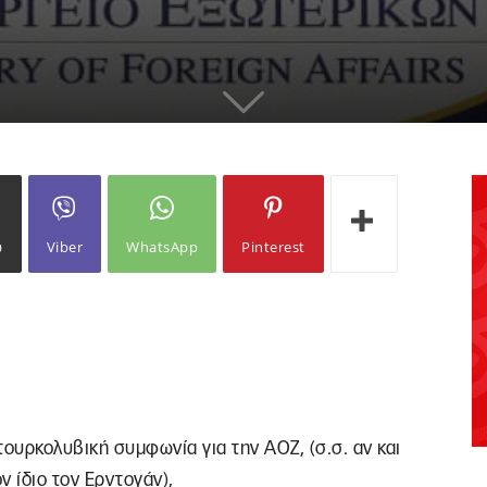
ω
Viber
WhatsApp
Pinterest
ουρκολυβική συμφωνία για την ΑΟΖ, (σ.σ. αν και
ν ίδιο τον Ερντογάν),