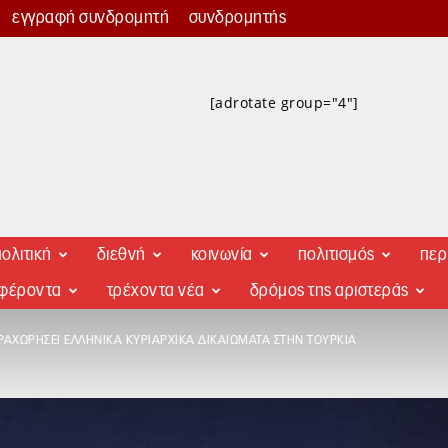
εγγραφή συνδρομητή
συνδρομητής
[adrotate group="4"]
ολιτική
διεθνή
κοινωνία
πολιτισμός
περ
αφέροντα
τρέχοντα νέα
δρόμος της αριστεράς
ΑΧΩΡΉΣΕΙ ΕΛΛΗΝΙΚΆ ΚΥΡΙΑΡΧΙΚΆ ΔΙΚΑΙΏΜΑΤΑ ΣΤΗΝ ΤΟΥΡΚΊΑ