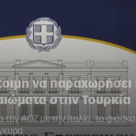
τοιμη να παραχωρήσει 
αιώματα στην Τουρκία
 την ΑΟΖ με την Ιταλία, το φιάσκο 
Άγκυρα