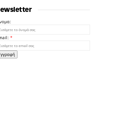
ewsletter
νομα:
mail:
*
Εγγραφή